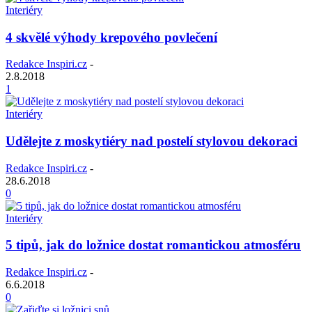
Interiéry
4 skvělé výhody krepového povlečení
Redakce Inspiri.cz
-
2.8.2018
1
Interiéry
Udělejte z moskytiéry nad postelí stylovou dekoraci
Redakce Inspiri.cz
-
28.6.2018
0
Interiéry
5 tipů, jak do ložnice dostat romantickou atmosféru
Redakce Inspiri.cz
-
6.6.2018
0