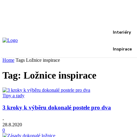
Recover your password
your email
A password will be e-mailed to you.
Interiéry
Inspirace
Home
Tags
Ložnice inspirace
Tag: Ložnice inspirace
Tipy a rady
3 kroky k výběru dokonalé postele pro dva
-
28.8.2020
0