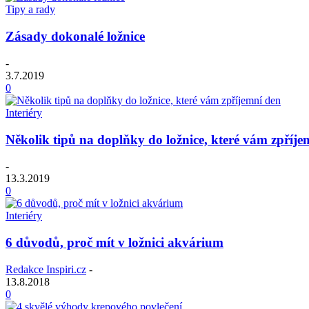
Tipy a rady
Zásady dokonalé ložnice
-
3.7.2019
0
Interiéry
Několik tipů na doplňky do ložnice, které vám zpříje
-
13.3.2019
0
Interiéry
6 důvodů, proč mít v ložnici akvárium
Redakce Inspiri.cz
-
13.8.2018
0