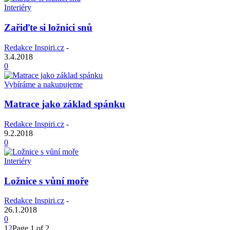
Interiéry
Zařiďte si ložnici snů
Redakce Inspiri.cz
-
3.4.2018
0
Vybíráme a nakupujeme
Matrace jako základ spánku
Redakce Inspiri.cz
-
9.2.2018
0
Interiéry
Ložnice s vůní moře
Redakce Inspiri.cz
-
26.1.2018
0
1
2
Page 1 of 2