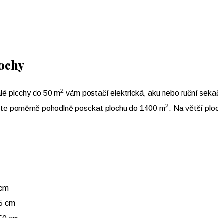
lochy
2
alé plochy do 50 m
vám postačí elektrická, aku nebo ruční sek
2
ete poměrně pohodlně posekat plochu do 1400 m
. Na větší plo
 cm
45 cm