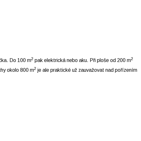
2
2
ačka. Do 100 m
pak elektrická nebo aku. Při ploše od 200 m
2
chy okolo 800 m
je ale praktické už zauvažovat nad pořízením