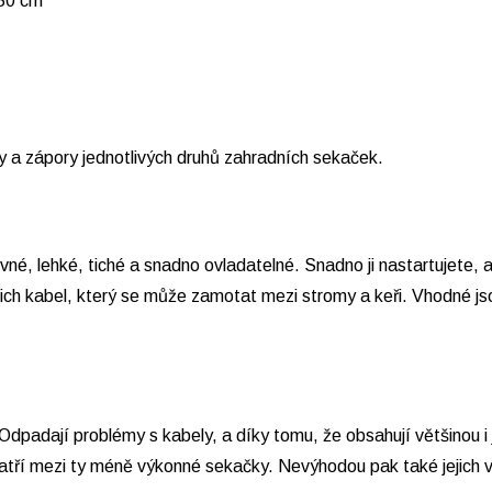
 50 cm
y a zápory jednotlivých druhů zahradních sekaček.
né, lehké, tiché a snadno ovladatelné. Snadno ji nastartujete, 
ejich kabel, který se může zamotat mezi stromy a keři. Vhodné js
Odpadají problémy s kabely, a díky tomu, že obsahují většinou i j
 patří mezi ty méně výkonné sekačky. Nevýhodou pak také jejich 