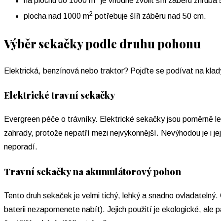
na plochu do 1000 m
je vhodné zvolit šíři záběru zhruba
2
plocha nad 1000 m
potřebuje šíři záběru nad 50 cm.
Výběr sekačky podle druhu pohonu
Elektrická, benzínová nebo traktor? Pojďte se podívat na klad
Elektrické travní sekačky
Evergreen péče o trávníky. Elektrické sekačky jsou poměrně lev
zahrady, protože nepatří mezi nejvýkonnější. Nevýhodou je i j
neporadí.
Travní sekačky na akumulátorový pohon
Tento druh sekaček je velmi tichý, lehký a snadno ovladatelný. 
baterii nezapomenete nabít). Jejich použití je ekologické, ale