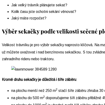
Jak velký trávník plánujete sekat?
Kolik času jste ochotni sekání věnovat?
Jaký máte rozpočet?
Výběr sekačky podle velikosti sečené p
Velikost trávníku je pro výběr sekačky naprosto klíčová. Na m
už můžete uvažovat i nad benzínovou sekačkou. S tou zvládn
zahradního rideru nebo traktoru.
Kromě druhu sekačky je důležitá i šíře záběru
:
2
na plochu menší než 250 m
stačí šíře záběru zhruba 30
2
na plochu do 500 m
doporučujeme šíři záběru přibližně 
2