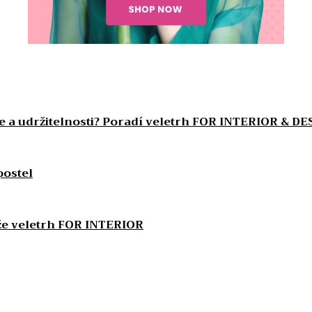
e a udržitelnosti? Poradí veletrh FOR INTERIOR & DE
postel
áže veletrh FOR INTERIOR