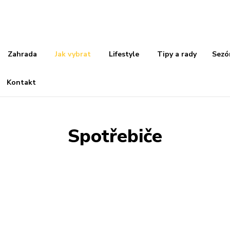
Zahrada
Jak vybrat
Lifestyle
Tipy a rady
Sezó
Kontakt
Spotřebiče
INSPIRACE
INTERIÉRY
JAK VYBRAT
LIFESTYLE
MEDIA
NÁBYTEK A DEKORACE
RENOVACE