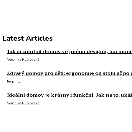
Latest Articles
Jak si zútulnit domov ve jménu designu, harmoni
Veronika Rutkovská
Zdravý domov pro děti: ergonomie od stolu až po 
Inspiricz
Ideální domov je krásný i funkční. Jak na to, uk
Veronika Rutkovská