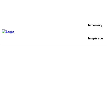
Recover your password
your email
A password will be e-mailed to you.
Interiéry
Inspirace