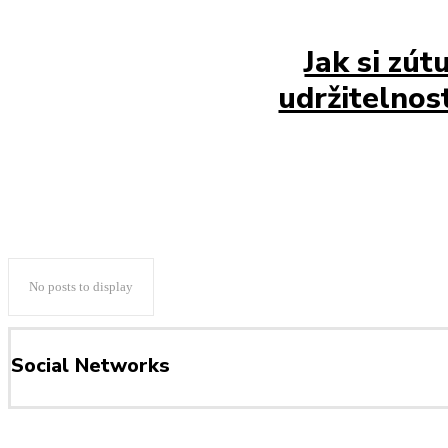
Jak si zú
udržitelno
No posts to display
Social Networks