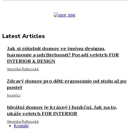
Latest Articles
Jak si zútulnit domov ve jménu designu,
harmonie a udržitelnosti? Poradí veletrh FOR
INTERIOR & DESIGN
Veronika Rutkovská
Zdravý domov pro děti: ergonomie od stolu až po
postel
Inspiricz
Ideální domov je krásný i funkční. Jak na to,
ukáže veletrh FOR INTERIOR
Veronika Rutkovská
Kontakt