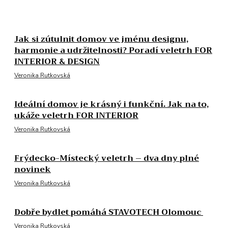
Jak si zútulnit domov ve jménu designu,
harmonie a udržitelnosti? Poradí veletrh FOR
INTERIOR & DESIGN
Veronika Rutkovská
Ideální domov je krásný i funkční. Jak na to,
ukáže veletrh FOR INTERIOR
Veronika Rutkovská
Frýdecko-Místecký veletrh – dva dny plné
novinek
Veronika Rutkovská
Dobře bydlet pomáhá STAVOTECH Olomouc
Veronika Rutkovská