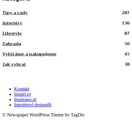
Tipy a rady
287
Interiéry
136
Lifestyle
87
Zahrada
56
Vybíráme a nakupujeme
45
Jak vybrat
38
Kontakt
Inspiri.ro
Inspirano.nl
Interiéroví designéři
© Newspaper WordPress Theme by TagDiv