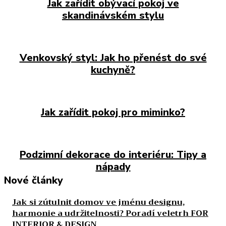
Jak zařídit obývací pokoj ve
skandinávském stylu
Venkovský styl: Jak ho přenést do své
kuchyně?
Jak zařídit pokoj pro miminko?
Podzimní dekorace do interiéru: Tipy a
nápady
Nové články
Jak si zútulnit domov ve jménu designu,
harmonie a udržitelnosti? Poradí veletrh FOR
INTERIOR & DESIGN