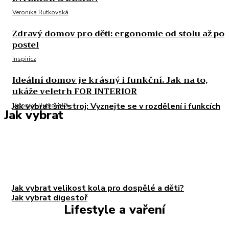
Veronika Rutkovská
Zdravý domov pro děti: ergonomie od stolu až po
postel
Inspiricz
Ideální domov je krásný i funkční. Jak na to,
ukáže veletrh FOR INTERIOR
Jak vybrat šicí stroj: Vyznejte se v rozdělení i funkcích
Veronika Rutkovská
Jak vybrat
Jak vybrat velikost kola pro dospělé a děti?
Jak vybrat digestoř
Lifestyle a vaření