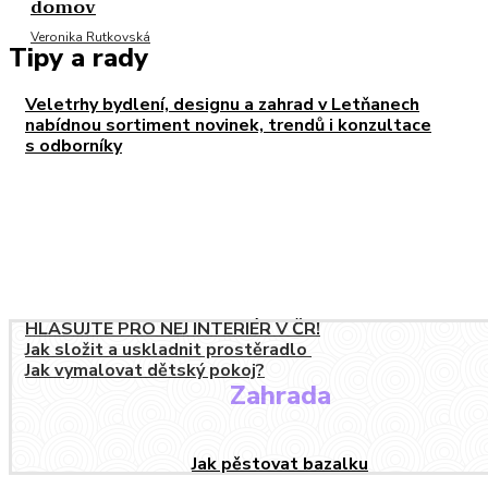
domov
Veronika Rutkovská
Tipy a rady
Veletrhy bydlení, designu a zahrad v Letňanech
nabídnou sortiment novinek, trendů i konzultace
s odborníky
Dobře bydlet pomáhá STAVOTECH Olomouc
HLASUJTE PRO NEJ INTERIÉR V ČR!
Jak složit a uskladnit prostěradlo
Jak vymalovat dětský pokoj?
Zahrada
Jak pěstovat bazalku