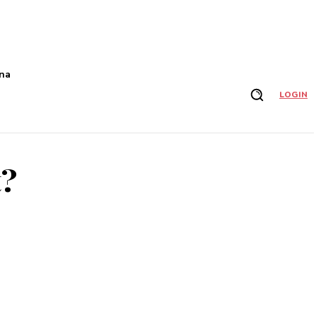
na
LOGIN
t?