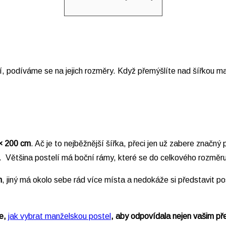
í, podíváme se na jejich rozměry. Když přemýšlíte nad šířkou man
× 200 cm
. Ač je to nejběžnější šířka, přeci jen už zabere značný
 Většina postelí má boční rámy, které se do celkového rozměru
m
, jiný má okolo sebe rád více místa a nedokáže si představit p
te,
jak vybrat manželskou postel
, aby odpovídala nejen vašim př