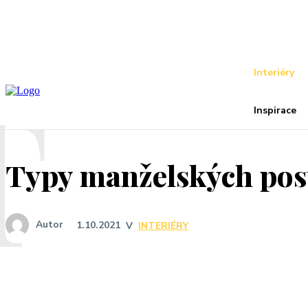
Recover your password
your email
A password will be e-mailed to you.
T
Interiéry
Inspirace
Typy manželských poste
Autor
1.10.2021
V
INTERIÉRY