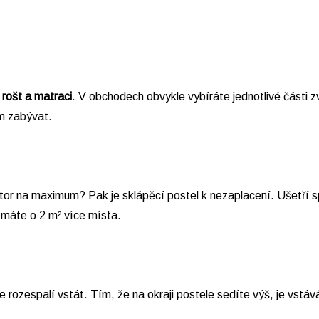
 rošt a matraci
. V obchodech obvykle vybíráte jednotlivé části z
m zabývat.
tor na maximum? Pak je sklápěcí postel k nezaplacení. Ušetří s
 máte o 2 m² více místa.
 rozespalí vstát. Tím, že na okraji postele sedíte výš, je vstá