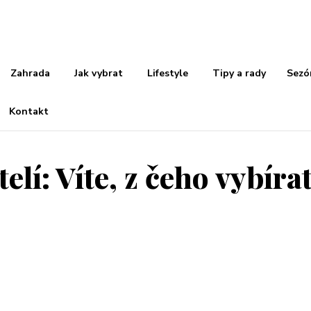
Zahrada
Jak vybrat
Lifestyle
Tipy a rady
Sezó
Kontakt
lí: Víte, z čeho vybíra