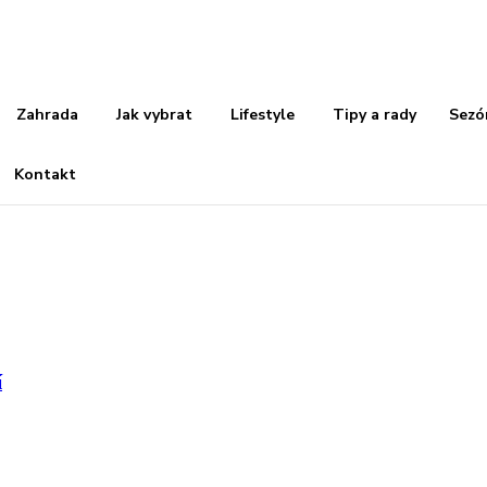
Zahrada
Jak vybrat
Lifestyle
Tipy a rady
Sezó
Kontakt
í