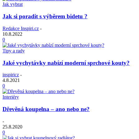
Jak vybrat
Jak si poradit s výběrem bidetu ?
Redakce Inspiri.cz
-
10.8.2022
0
Tipy a rady
Jaké vychytávky nabízí moderní sprchové kouty?
inspiricz
-
4.8.2021
0
Interiéry
Dřevěná koupelna – ano nebo ne?
-
25.8.2020
0