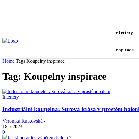
Recover your password
your email
A password will be e-mailed to you.
Interiéry
Inspirace
Home
Tags
Koupelny inspirace
Tag: Koupelny inspirace
Interiéry
Industriální koupelna: Surová krása v prostém balen
Veronika Rutkovská
-
18.5.2023
0