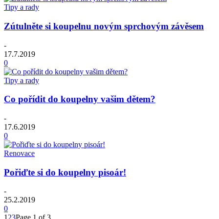
Tipy a rady
Zútulněte si koupelnu novým sprchovým závěsem
-
17.7.2019
0
Tipy a rady
Co pořídit do koupelny vašim dětem?
-
17.6.2019
0
Renovace
Pořiďte si do koupelny pisoár!
-
25.2.2019
0
1
2
3
Page 1 of 3