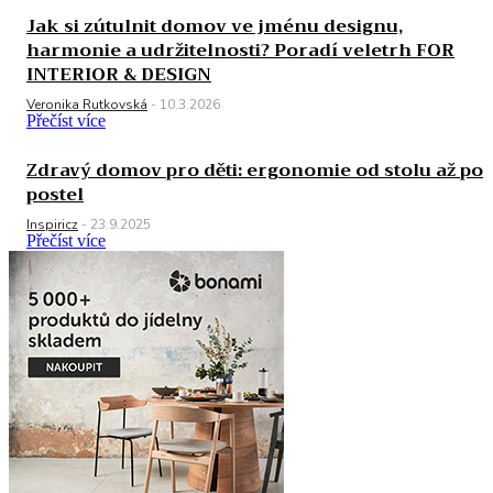
Jak si zútulnit domov ve jménu designu,
harmonie a udržitelnosti? Poradí veletrh FOR
INTERIOR & DESIGN
Veronika Rutkovská
-
10.3.2026
Přečíst více
Zdravý domov pro děti: ergonomie od stolu až po
postel
Inspiricz
-
23.9.2025
Přečíst více