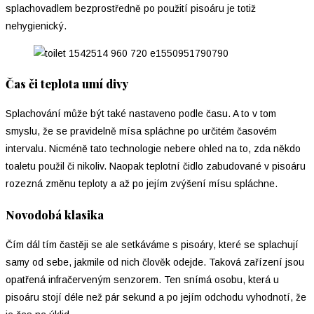
splachovadlem bezprostředně po použití pisoáru je totiž
nehygienický.
Čas či teplota umí divy
Splachování může být také nastaveno podle času. A to v tom
smyslu, že se pravidelně mísa spláchne po určitém časovém
intervalu. Nicméně tato technologie nebere ohled na to, zda někdo
toaletu použil či nikoliv. Naopak teplotní čidlo zabudované v pisoáru
rozezná změnu teploty a až po jejím zvýšení mísu spláchne.
Novodobá klasika
Čím dál tím častěji se ale setkáváme s pisoáry, které se splachují
samy od sebe, jakmile od nich člověk odejde. Taková zařízení jsou
opatřená infračerveným senzorem. Ten snímá osobu, která u
pisoáru stojí déle než pár sekund a po jejím odchodu vyhodnotí, že