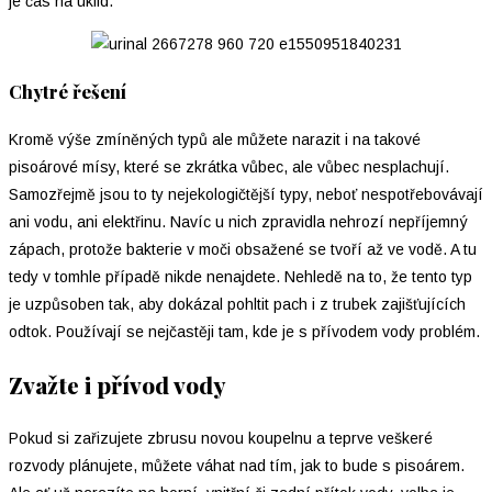
je čas na úklid.
Chytré řešení
Kromě výše zmíněných typů ale můžete narazit i na takové
pisoárové mísy, které se zkrátka vůbec, ale vůbec nesplachují.
Samozřejmě jsou to ty nejekologičtější typy, neboť nespotřebovávají
ani vodu, ani elektřinu. Navíc u nich zpravidla nehrozí nepříjemný
zápach, protože bakterie v moči obsažené se tvoří až ve vodě. A tu
tedy v tomhle případě nikde nenajdete. Nehledě na to, že tento typ
je uzpůsoben tak, aby dokázal pohltit pach i z trubek zajišťujících
odtok. Používají se nejčastěji tam, kde je s přívodem vody problém.
Zvažte i přívod vody
Pokud si zařizujete zbrusu novou koupelnu a teprve veškeré
rozvody plánujete, můžete váhat nad tím, jak to bude s pisoárem.