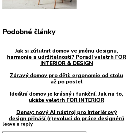
Podobné články
Jak si zútulnit domov ve jménu designu,
harmonie a udržitelnosti? Poradí veletrh FOR
INTERIOR & DESIGN
Zdravý domov pro děti: ergonomie od stolu
až po postel
Ideální domov je krásný i funkční. Jak na to,
ukáže veletrh FOR INTERIOR
Densy: nový AI nástroj pro interiérový
design přináší (r)evoluci do práce designérů
leave a reply