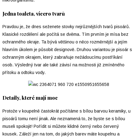
mikroorganismů.
Jedna toaleta, vícero tvarů
Pravdou je, že dnes seženete stovky nejrůznějších tvarů pisoárů.
Klasické rozdělení ale počítá se dvěma. Tím prvním je mísa bez
ochranného okraje. Ta bývá většinou o něco rozměrnější a jejím
hlavním úkolem je působit designově. Druhou variantou je pisoár s
ochranným okrajem, který zabraňuje nežádoucímu postříkání
osob. Výsledný tvar ale také závisí na možnosti již zmíněného
přítoku a odtoku vody.
Detaily, které mají moc
Protože v koupelně častokrát počítáme s bílou barvou keramiky, u
pisoárů tomu není jinak. Ale neznamená to, že byste se s bílou
museli spokojit! Pořídit si můžete klidně černý nebo červený
kousek. Záleží jen na tom, do jakých barev máte koupelnu a