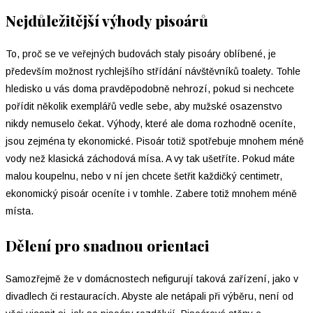
Nejdůležitější výhody pisoárů
To, proč se ve veřejných budovách staly pisoáry oblíbené, je
především možnost rychlejšího střídání návštěvníků toalety. Tohle
hledisko u vás doma pravděpodobně nehrozí, pokud si nechcete
pořídit několik exemplářů vedle sebe, aby mužské osazenstvo
nikdy nemuselo čekat. Výhody, které ale doma rozhodně oceníte,
jsou zejména ty ekonomické. Pisoár totiž spotřebuje mnohem méně
vody než klasická záchodová mísa. A vy tak ušetříte. Pokud máte
malou koupelnu, nebo v ní jen chcete šetřit každičký centimetr,
ekonomický pisoár oceníte i v tomhle. Zabere totiž mnohem méně
místa.
Dělení pro snadnou orientaci
Samozřejmě že v domácnostech nefigurují taková zařízení, jako v
divadlech či restauracích. Abyste ale netápali při výběru, není od