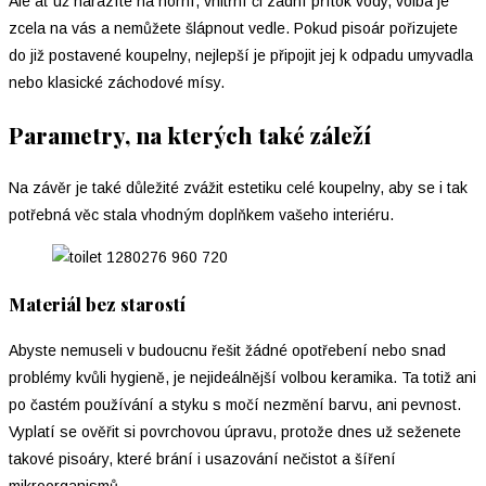
Ale ať už narazíte na horní, vnitřní či zadní přítok vody, volba je
zcela na vás a nemůžete šlápnout vedle. Pokud pisoár pořizujete
do již postavené koupelny, nejlepší je připojit jej k odpadu umyvadla
nebo klasické záchodové mísy.
Parametry, na kterých také záleží
Na závěr je také důležité zvážit estetiku celé koupelny, aby se i tak
potřebná věc stala vhodným doplňkem vašeho interiéru.
Materiál bez starostí
Abyste nemuseli v budoucnu řešit žádné opotřebení nebo snad
problémy kvůli hygieně, je nejideálnější volbou keramika. Ta totiž ani
po častém používání a styku s močí nezmění barvu, ani pevnost.
Vyplatí se ověřit si povrchovou úpravu, protože dnes už seženete
takové pisoáry, které brání i usazování nečistot a šíření