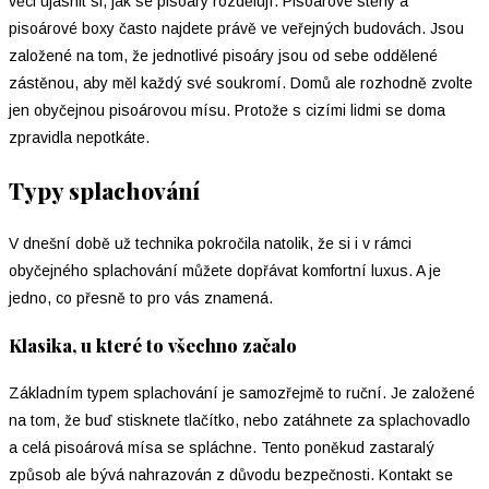
věci ujasnit si, jak se pisoáry rozdělují. Pisoárové stěny a
pisoárové boxy často najdete právě ve veřejných budovách. Jsou
založené na tom, že jednotlivé pisoáry jsou od sebe oddělené
zástěnou, aby měl každý své soukromí. Domů ale rozhodně zvolte
jen obyčejnou pisoárovou mísu. Protože s cizími lidmi se doma
zpravidla nepotkáte.
Typy splachování
V dnešní době už technika pokročila natolik, že si i v rámci
obyčejného splachování můžete dopřávat komfortní luxus. A je
jedno, co přesně to pro vás znamená.
Klasika, u které to všechno začalo
Základním typem splachování je samozřejmě to ruční. Je založené
na tom, že buď stisknete tlačítko, nebo zatáhnete za splachovadlo
a celá pisoárová mísa se spláchne. Tento poněkud zastaralý
způsob ale bývá nahrazován z důvodu bezpečnosti. Kontakt se