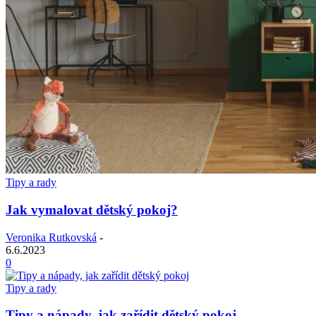
Tipy a rady
Jak vymalovat dětský pokoj?
Veronika Rutkovská
-
6.6.2023
0
Tipy a rady
Tipy a nápady, jak zařídit dětský pokoj