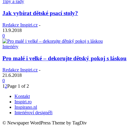
Tipy a rady
Jak vybírat dětské psací stoly?
Redakce Inspiri.cz
-
13.9.2018
0
Interiéry
Pro malé i velké – dekorujte dětský pokoj s láskou
Redakce Inspiri.cz
-
21.6.2018
0
1
2
Page 1 of 2
Kontakt
Inspiri.ro
Inspirano.nl
Interiéroví designéři
© Newspaper WordPress Theme by TagDiv