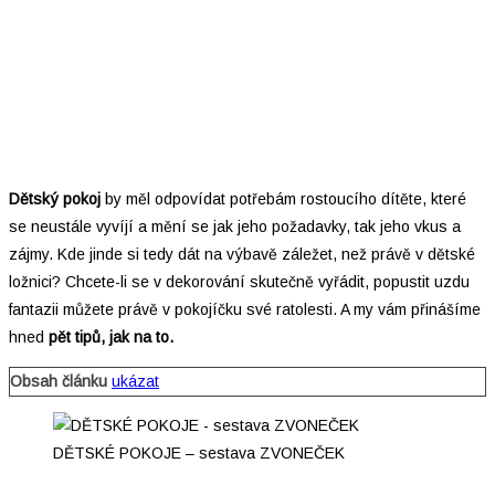
Dětský pokoj
by měl odpovídat potřebám rostoucího dítěte, které
se neustále vyvíjí a mění se jak jeho požadavky, tak jeho vkus a
zájmy. Kde jinde si tedy dát na výbavě záležet, než právě v dětské
ložnici? Chcete-li se v dekorování skutečně vyřádit, popustit uzdu
fantazii můžete právě v pokojíčku své ratolesti. A my vám přinášíme
hned
pět tipů, jak na to.
Obsah článku
ukázat
DĚTSKÉ POKOJE – sestava ZVONEČEK