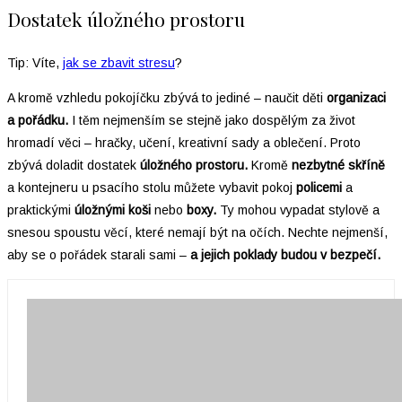
Dostatek úložného prostoru
Tip: Víte,
jak se zbavit stresu
?
A kromě vzhledu pokojíčku zbývá to jediné – naučit děti
organizaci
a pořádku.
I těm nejmenším se stejně jako dospělým za život
hromadí věci – hračky, učení, kreativní sady a oblečení. Proto
zbývá doladit dostatek
úložného prostoru.
Kromě
nezbytné skříně
a kontejneru u psacího stolu můžete vybavit pokoj
policemi
a
praktickými
úložnými koši
nebo
boxy.
Ty mohou vypadat stylově a
snesou spoustu věcí, které nemají být na očích. Nechte nejmenší,
aby se o pořádek starali sami –
a jejich poklady budou v bezpečí.