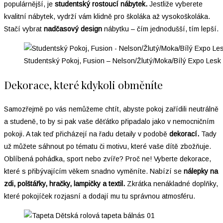
populárnější, je
studentský rostoucí nábytek.
Jestliže vyberete
kvalitní nábytek, vydrží vám klidně pro školáka až vysokoškoláka.
Stačí vybrat
nadčasový design
nábytku – čím jednodušší, tím lepší.
Studentský Pokoj, Fusion – Nelson/Žlutý/Moka/Bílý Expo Lesk
Dekorace, které kdykoli obměníte
Samozřejmě po vás nemůžeme chtít, abyste pokoj zařídili neutrálně
a studeně, to by si pak vaše děťátko připadalo jako v nemocničním
pokoji. A tak teď přicházejí na řadu detaily v podobě
dekorací.
Tady
už můžete sáhnout po tématu či motivu, které vaše dítě zbožňuje.
Oblíbená pohádka, sport nebo zvíře? Proč ne! Vyberte dekorace,
které s přibývajícím věkem snadno vyměníte. Nabízí se
nálepky na
zdi, polštářky, hračky, lampičky a textil.
Zkrátka nenákladné doplňky,
které pokojíček rozjasní a dodají mu tu správnou atmosféru.