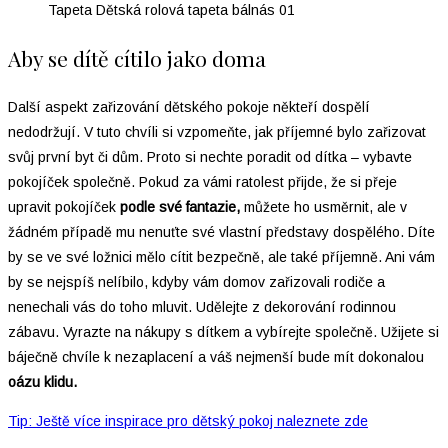
Tapeta Dětská rolová tapeta bálnás 01
Aby se dítě cítilo jako doma
Další aspekt zařizování dětského pokoje někteří dospělí
nedodržují. V tuto chvíli si vzpomeňte, jak příjemné bylo zařizovat
svůj první byt či dům. Proto si nechte poradit od dítka – vybavte
pokojíček společně. Pokud za vámi ratolest přijde, že si přeje
upravit pokojíček
podle své fantazie,
můžete ho usměrnit, ale v
žádném případě mu nenuťte své vlastní představy dospělého. Díte
by se ve své ložnici mělo cítit bezpečně, ale také příjemně. Ani vám
by se nejspíš nelíbilo, kdyby vám domov zařizovali rodiče a
nenechali vás do toho mluvit. Udělejte z dekorování rodinnou
zábavu. Vyrazte na nákupy s dítkem a vybírejte společně. Užijete si
báječně chvíle k nezaplacení a váš nejmenší bude mít dokonalou
oázu klidu.
Tip: Ještě více inspirace pro dětský pokoj naleznete zde