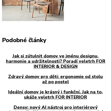
Podobné články
Jak si zútulnit domov ve jménu designu,
harmonie a udržitelnosti? Poradí veletrh FOR
INTERIOR & DESIGN
Zdravý domov pro děti: ergonomie od stolu
až po postel
Ideální domov je krásný i funkční. Jak na to,
ukáže veletrh FOR INTERIOR
Densy: nový AI nástroj pro interiérový