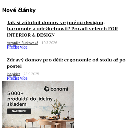
Nové články
Jak si zútulnit domov ve jménu designu,
harmonie a udržitelnosti? Poradí veletrh FOR
INTERIOR & DESIGN
Veronika Rutkovská
-
10.3.2026
Přečíst více
Zdravý domov pro děti: ergonomie od stolu až po
postel
Inspiricz
-
23.9.2025
Přečíst více