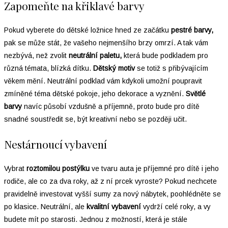
Zapomeňte na křiklavé barvy
Pokud vyberete do dětské ložnice hned ze začátku
pestré barvy,
pak se může stát, že vašeho nejmenšího brzy omrzí. A tak vám
nezbývá, než zvolit
neutrální paletu,
která bude podkladem pro
různá témata, blízká dítku.
Dětský moti
v
se totiž s přibývajícím
věkem mění. Neutrální podklad vám kdykoli umožní poupravit
zmíněné téma dětské pokoje, jeho dekorace a vyznění.
Světlé
barvy
navíc působí vzdušně a příjemně, proto bude pro dítě
snadné soustředit se, být kreativní nebo se později učit.
Nestárnoucí vybavení
Vybrat
roztomilou postýlku
ve tvaru auta je příjemné pro dítě i jeho
rodiče, ale co za dva roky, až z ní prcek vyroste? Pokud nechcete
pravidelně investovat vyšší sumy za nový nábytek, poohlédněte se
po klasice. Neutrální, ale
kvalitní vybavení
vydrží celé roky, a vy
budete mít po starosti. Jednou z možností, která je stále