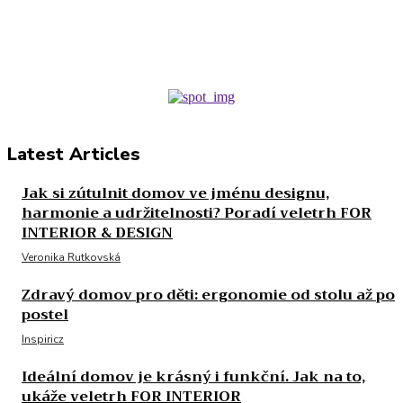
Latest Articles
Jak si zútulnit domov ve jménu designu,
harmonie a udržitelnosti? Poradí veletrh FOR
INTERIOR & DESIGN
Veronika Rutkovská
Zdravý domov pro děti: ergonomie od stolu až po
postel
Inspiricz
Ideální domov je krásný i funkční. Jak na to,
ukáže veletrh FOR INTERIOR