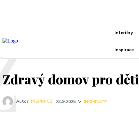
Recover your password
your email
A password will be e-mailed to you.
Z
Interiéry
Inspirace
Zdravý domov pro děti:
Autor
INSPIRICZ
23.9.2025
V
INSPIRACE