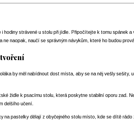
e i hodiny strávené u stolu při jídle. Připočítejte k tomu spánek
 a ne naopak, naučí se správným návykům, které ho budou prováz
 tvoření
oláka by měl nabídnout dost místa, aby se na něj vešly sešity, 
ské židle k psacímu stolu, která poskytne stabilní oporu zad. Ne
em delšího učení.
a pastelky dělají z obyčejného stolu místo, kde se dítě rádo z