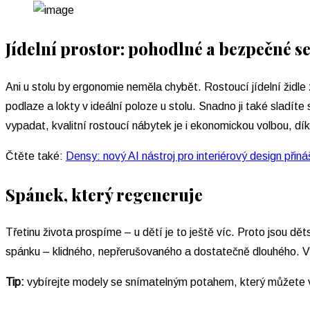
Jídelní prostor: pohodlné a bezpečné s
Ani u stolu by ergonomie neměla chybět. Rostoucí jídelní židle
podlaze a lokty v ideální poloze u stolu. Snadno ji také sladít
vypadat, kvalitní rostoucí nábytek je i ekonomickou volbou, dík
Čtěte také:
Densy: nový AI nástroj pro interiérový design přiná
Spánek, který regeneruje
Třetinu života prospíme – u dětí je to ještě víc. Proto jsou d
spánku – klidného, nepřerušovaného a dostatečně dlouhého. V
Tip:
vybírejte modely se snímatelným potahem, který můžete vy