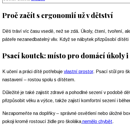
Proč začít s ergonomií už v dětství
Děti tráví víc času vsedě, než se zdá. Úkoly, čtení, tvoření, al
páteře nezanedbatelný vliv. Když se nábytek přizpůsobí dítěti
Psací koutek: místo pro domácí úkoly i
K učení a práci dítě potřebuje
vlastní prostor
. Psací stůl pro
šk
nastavení – rostou spolu s dítětem.
Důležité je také zajistit zdravé a pohodlné sezení v podobě dět
přizpůsobit věku a výšce, takže zajistí komfortní sezení i běh
Nezapomeňte na doplňky – správné osvětlení nebo úložné boxy n
pokoji kromě rostoucí židle pro školáka
nemělo chybět
.