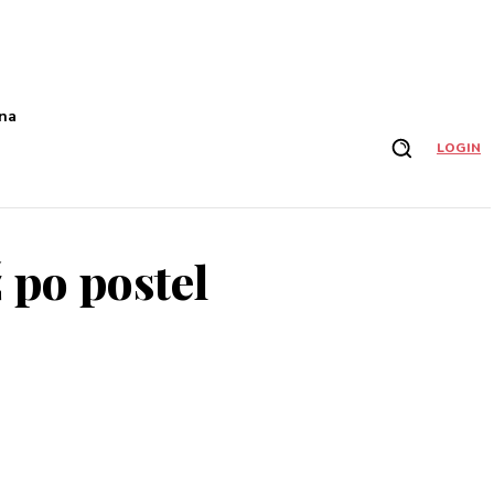
na
LOGIN
 po postel