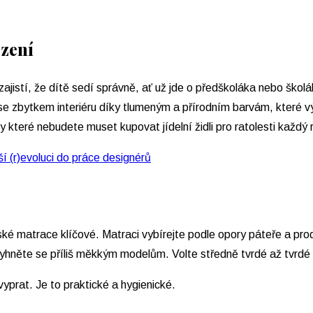
ezení
zajistí, že dítě sedí správně, ať už jde o předškoláka nebo ško
e se zbytkem interiéru díky tlumeným a přírodním barvám, které vý
y které nebudete muset kupovat jídelní židli pro ratolesti každý 
ší (r)evoluci do práce designérů
ětské matrace klíčové. Matraci vybírejte podle opory páteře a p
yhněte se příliš měkkým modelům. Volte středně tvrdé až tvrdé
prat. Je to praktické a hygienické.