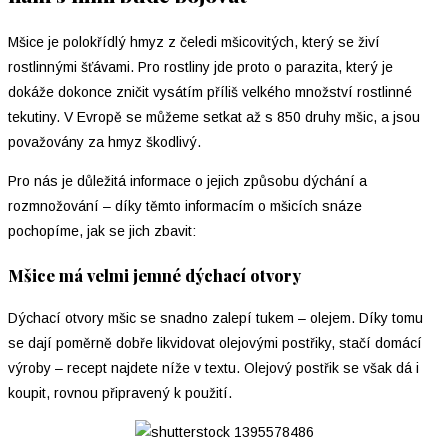
Mšice je polokřídlý hmyz z čeledi mšicovitých, který se živí
rostlinnými šťávami. Pro rostliny jde proto o parazita, který je
dokáže dokonce zničit vysátím příliš velkého množství rostlinné
tekutiny. V Evropě se můžeme setkat až s 850 druhy mšic, a jsou
považovány za hmyz škodlivý.
Pro nás je důležitá informace o jejich způsobu dýchání a
rozmnožování – díky těmto informacím o mšicích snáze
pochopíme, jak se jich zbavit:
Mšice má velmi jemné dýchací otvory
Dýchací otvory mšic se snadno zalepí tukem – olejem. Díky tomu
se dají poměrně dobře likvidovat olejovými postřiky, stačí domácí
výroby – recept najdete níže v textu. Olejový postřik se však dá i
koupit, rovnou připravený k použití.