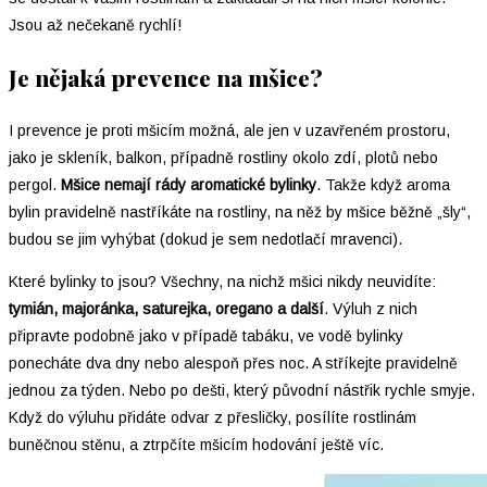
Jsou až nečekaně rychlí!
Je nějaká prevence na mšice?
I prevence je proti mšicím možná, ale jen v uzavřeném prostoru,
jako je skleník, balkon, případně rostliny okolo zdí, plotů nebo
pergol.
Mšice nemají rády aromatické bylinky
. Takže když aroma
bylin pravidelně nastříkáte na rostliny, na něž by mšice běžně „šly“,
budou se jim vyhýbat (dokud je sem nedotlačí mravenci).
Které bylinky to jsou? Všechny, na nichž mšici nikdy neuvidíte:
tymián, majoránka, saturejka, oregano a další
. Výluh z nich
připravte podobně jako v případě tabáku, ve vodě bylinky
ponecháte dva dny nebo alespoň přes noc. A stříkejte pravidelně
jednou za týden. Nebo po dešti, který původní nástřik rychle smyje.
Když do výluhu přidáte odvar z přesličky, posílíte rostlinám
buněčnou stěnu, a ztrpčíte mšicím hodování ještě víc.