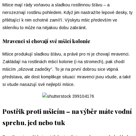
Mšice mají rády voňavou a sladkou rostlinnou šťávu – a
nerozeznají rostlinu pohledem. Když jim nastražíte lepové desky, ty
přilétající k nim ochotně zamíří. Výskytu mšic především ve
skleníku to může na nějakou dobu zabránit.
Mravenci si chovají své mšicí kolonie
Mšice produkují sladkou šťávu, a právě pro ni je chovají mravenci.
Zakládají na rostlinách mšicí kolonie (i na stromech), pak chodí
mšicím „olizovat zadečky“. To je na první dobrou sice vtipná
představa, ale dost komplikuje situaci: mravenci jsou všude, a také
si všude nasazují své nejlepší mšice.
Postřik proti mšicím – na výběr máte vodní
sprchu, jed nebo tuk