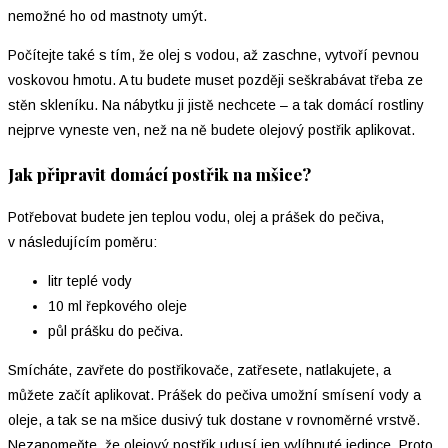
nemožné ho od mastnoty umýt.
Počítejte také s tím, že olej s vodou, až zaschne, vytvoří pevnou
voskovou hmotu. A tu budete muset později seškrabávat třeba ze
stěn skleníku. Na nábytku ji jistě nechcete – a tak domácí rostliny
nejprve vyneste ven, než na ně budete olejový postřik aplikovat.
Jak připravit domácí postřik na mšice?
Potřebovat budete jen teplou vodu, olej a prášek do pečiva,
v následujícím poměru:
litr teplé vody
10 ml řepkového oleje
půl prášku do pečiva.
Smícháte, zavřete do postřikovače, zatřesete, natlakujete, a
můžete začít aplikovat. Prášek do pečiva umožní smísení vody a
oleje, a tak se na mšice dusivý tuk dostane v rovnoměrné vrstvě.
Nezapomeňte, že olejový postřik udusí jen vylíhnuté jedince. Proto