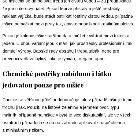
Se mšicemi se dá bojovat třeba jen čistou vodou – za předpokladu,
že jde o čerstvý nálet. Pokud teprve přistály a ještě nestačily
naklást vajíčka, bude stačit ostříkat rostliny čistou vodou, případně
mšice pomačkat mezi prsty tak, abyste nepoškodili rostlinám pletivo.
Pokud je kolonie mšic staršího data, můžete vybírat mezi tukem a
jedem. U obou variant jsou k mání jak prostředky profesionální, tak
domácí výroby. Babské rady obsahují třeba tabák, nebo pro
prevenci voňavé byliny, jako je tymián, oregano apod.
Chemické postřiky nabídnou i látku
jedovatou pouze pro mšice
Chemie se většinou příliš nedoporučuje, ale v případě mšic je tomu
trochu jinak. Použití na listové zelenině a jemném ovoci typu
maliník, případně na mšice v bytě je sice diskutabilní, ale ve všech
ostatních případech se dá na zahradu aplikovat s úspěchem a
s minimálním rizikem.