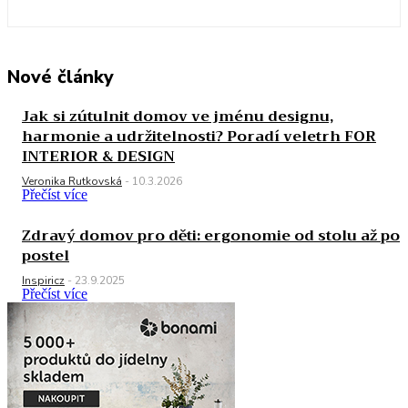
Nové články
Jak si zútulnit domov ve jménu designu,
harmonie a udržitelnosti? Poradí veletrh FOR
INTERIOR & DESIGN
Veronika Rutkovská
-
10.3.2026
Přečíst více
Zdravý domov pro děti: ergonomie od stolu až po
postel
Inspiricz
-
23.9.2025
Přečíst více