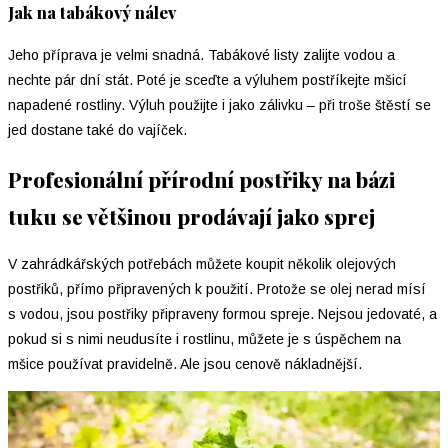
Jak na tabákový nálev
Jeho příprava je velmi snadná. Tabákové listy zalijte vodou a
nechte pár dní stát. Poté je sceďte a výluhem postříkejte mšicí
napadené rostliny. Výluh použijte i jako zálivku – při troše štěstí se
jed dostane také do vajíček.
Profesionální přírodní postřiky na bázi
tuku se většinou prodávají jako sprej
V zahrádkářských potřebách můžete koupit několik olejových
postřiků, přímo připravených k použití. Protože se olej nerad mísí
s vodou, jsou postřiky připraveny formou spreje. Nejsou jedovaté, a
pokud si s nimi neudusíte i rostlinu, můžete je s úspěchem na
mšice používat pravidelně. Ale jsou cenově nákladnější.