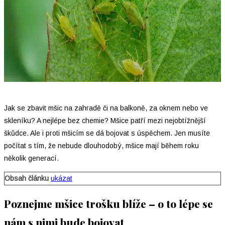
Jak se zbavit mšic na zahradě či na balkoně, za oknem nebo ve
skleníku? A nejlépe bez chemie? Mšice patří mezi nejobtížnější
škůdce. Ale i proti mšicím se dá bojovat s úspěchem. Jen musíte
počítat s tím, že nebude dlouhodobý, mšice mají během roku
několik generací.
Obsah článku
ukázat
Poznejme mšice trošku blíže – o to lépe se
nám s nimi bude bojovat