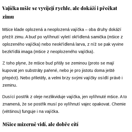
Vajíčka mšic se vyvíjejí rychle, ale dokáží i přečkat
zimu
Mšice klade oplozená a neoplozená vajíčka – oba druhy dokáží
přežít zimu. A buď po vylíhnutí vyletí okřídlená samička (mšice z
oplozeného vajíčka) nebo neokřídlená larva, z níž se pak vyvine
bezkřídlá imaga (mšice z neoplozeného vajíčka).
Z toho plyne, že mšice buď přišly se zeminou (proto se mají
kupovat jen substráty pařené, nebo je pro jistotu doma ještě
přepéct). Nebo přiletěly, a velmi brzy svými vajíčky osídlí právě i
zeminu.
Dusící postřik z oleje nezlikviduje vajíčka, jen vylíhnuté mšice. A to
znamená, že se postřik musí po vylíhnutí vajec opakovat. Chemie
(většinou) funguje i na vajíčka.
Mšice mizerně vidí, ale dobře cítí