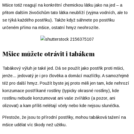
Mšice totiž reagují na konkrétní chemickou látku jako na jed – a
přitom dalším živočichům tato látka neublíží (vyjma vodních, ale to
se týká každého postřiku). Takže když sáhnete po postřiku
určeném přímo na mšice, ostatní hmyz neohrozíte.
Mšice můžete otrávit i tabákem
Tabákový výluh je také jed. Dá se použít jako postřik proti mšici,
jenže… jedovatý je i pro člověka a domácí mazlíčky. A samozřejmě
též pro další hmyz. Použít byste jej proto měli jen tam, kde nehrozí
konzumace postříkané rostliny (typicky okrasné rostliny), kde
rostlinu nebude konzumovat ani vaše zvířátko (a pozor, ani
olizovat) a kam příliš nelétají včely nebo kde nejsou slunéčka.
Přestože, že jsou to přírodní postřiky, mohou tabáková tažení na
mšice udělat víc škody než užitku.