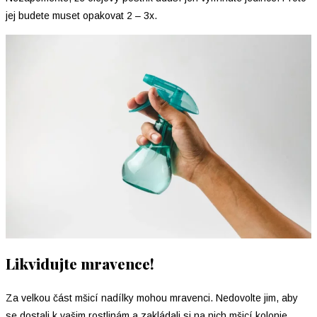
jej budete muset opakovat 2 – 3x.
Likvidujte mravence!
Za velkou část mšicí nadílky mohou mravenci. Nedovolte jim, aby
se dostali k vašim rostlinám a zakládali si na nich mšicí kolonie.