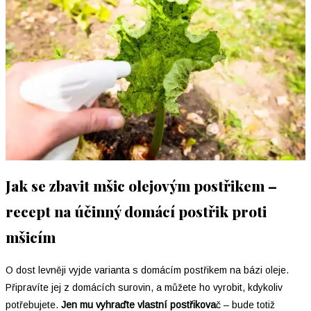
Jak se zbavit mšic olejovým postřikem –
recept na účinný domácí postřik proti
mšicím
O dost levněji vyjde varianta s domácím postřikem na bázi oleje.
Připravíte jej z domácích surovin, a můžete ho vyrobit, kdykoliv
potřebujete.
Jen mu vyhraďte vlastní postřikova
č – bude totiž