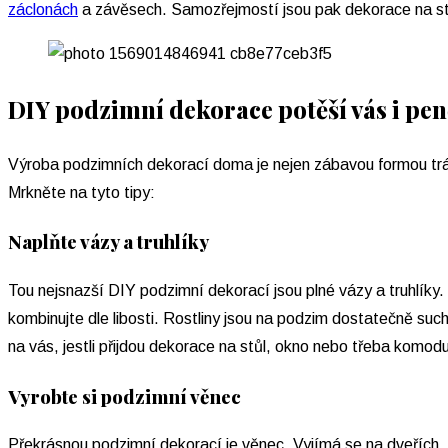
záclonách
a závěsech. Samozřejmostí jsou pak dekorace na stů
DIY podzimní dekorace potěší vás i pe
Výroba podzimních dekorací doma je nejen zábavou formou tráv
Mrkněte na tyto tipy:
Naplňte vázy a truhlíky
Tou nejsnazší DIY podzimní dekorací jsou plné vázy a truhlíky.
kombinujte dle libosti. Rostliny jsou na podzim dostatečně su
na vás, jestli přijdou dekorace na stůl, okno nebo třeba komod
Vyrobte si podzimní věnec
Překrásnou podzimní dekorací je věnec. Vyjímá se na dveřích, al