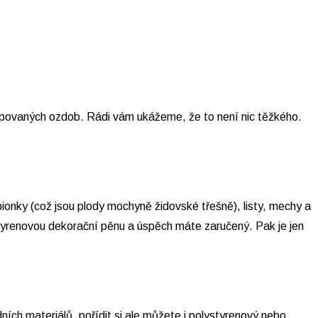
kupovaných ozdob. Rádi vám ukážeme, že to není nic těžkého.
pionky (což jsou plody mochyně židovské třešně), listy, mechy a
styrenovou dekorační pěnu a úspěch máte zaručený. Pak je jen
ních materiálů, pořídit si ale můžete i polystyrenový nebo