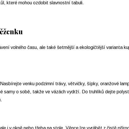
l, které mohou ozdobit slavnostní tabuli.
něženku
ení volného času, ale také šetrnější a ekologičtější varianta 
 Nasbírejte venku podzimní trávy, větvičky, šípky, oranžové lam
ché samy o sobě, takže ve vázách vydrží. Do truhlíků dejte poly
u.
e i v okně nebo třeba na stole. Věnce lze vyrábět z čistě přírod