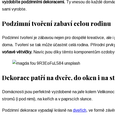
vyzdobíte podzimními dekoracemi.
Ty vnesou do každé domácnos
sami vyrobte.
Podzimní tvoření zabaví celou rodinu
Podzimní tvoření je zábavou nejen pro dospělé kreativce, ale i 
doma. Tvoření se tak může účastnit celá rodina. Přírodní prvk
voňavé větvičky.
Navíc jsou díky těmto komponentům ozdoby lev
Dekorace patří na dveře, do oken i na st
Domácnosti jsou perfektně vyzdobené na jaře kolem Velikonoc 
stromů (i pod nimi), na keřích a v paprscích slunce.
Podzimní dekorace vypadají krásně na
dveřích
, ve formě závě