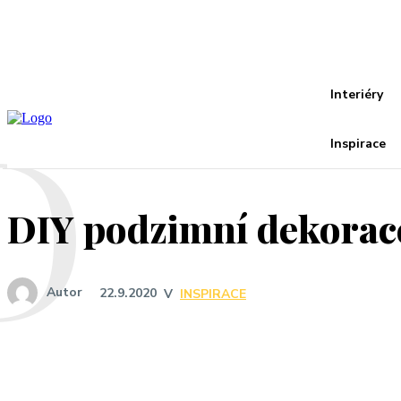
Recover your password
your email
A password will be e-mailed to you.
D
Interiéry
Inspirace
DIY podzimní dekorac
Autor
22.9.2020
V
INSPIRACE