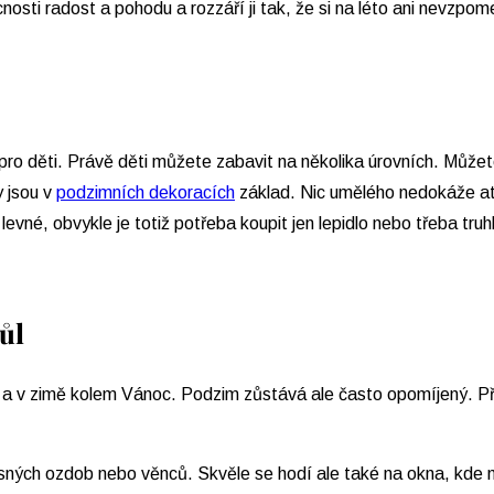
ti radost a pohodu a rozzáří ji tak, že si na léto ani nevzpom
pro děti. Právě děti můžete zabavit na několika úrovních. Můžete
y jsou v
podzimních dekoracích
základ. Nic umělého nedokáže at
né, obvykle je totiž potřeba koupit jen lepidlo nebo třeba truhl
ůl
a v zimě kolem Vánoc. Podzim zůstává ale často opomíjený. Při
sných ozdob nebo věnců. Skvěle se hodí ale také na okna, kde 