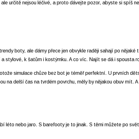
le určitě nejsou léčivé, a proto dávejte pozor, abyste si spíš nep
trendy boty, ale dámy přece jen obvykle raději sahají po nějaké
 stylové, k šatům i kostýmku. A co víc. Najít se dá i spousta r
tože simulace chůze bez bot je téměř perfektní. U prvních dět
tnou na delší čas na tvrdém povrchu, měly by nějakou obuv mít. A
í léto nebo jaro. S barefooty je to jinak. S těmi můžete po svět