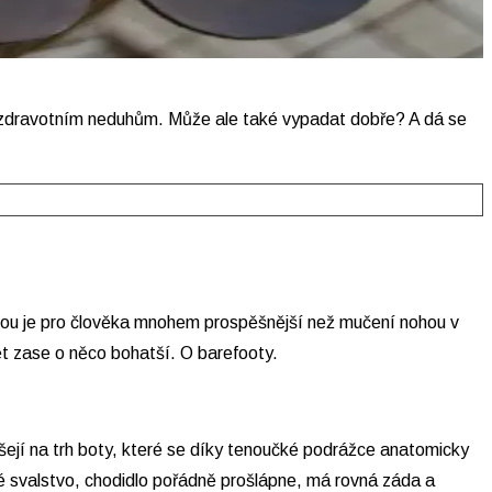
m zdravotním neduhům. Může ale také vypadat dobře? A dá se
 nohou je pro člověka mnohem prospěšnější než mučení nohou v
vět zase o něco bohatší. O barefooty.
ášejí na trh boty, které se díky tenoučké podrážce anatomicky
vné svalstvo, chodidlo pořádně prošlápne, má rovná záda a