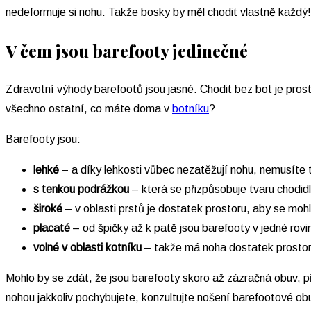
nedeformuje si nohu. Takže bosky by měl chodit vlastně každý!
V čem jsou barefooty jedinečné
Zdravotní výhody barefootů jsou jasné. Chodit bez bot je prost
všechno ostatní, co máte doma v
botníku
?
Barefooty jsou:
lehké
– a díky lehkosti vůbec nezatěžují nohu, nemusíte t
s tenkou podrážkou
– která se přizpůsobuje tvaru chodidla
široké
– v oblasti prstů je dostatek prostoru, aby se mo
placaté
– od špičky až k patě jsou barefooty v jedné rovi
volné v oblasti kotníku
– takže má noha dostatek prostor
Mohlo by se zdát, že jsou barefooty skoro až zázračná obuv, 
nohou jakkoliv pochybujete, konzultujte nošení barefootové ob