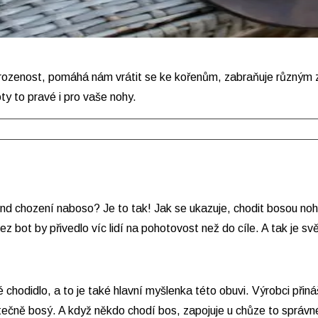
přirozenost, pomáhá nám vrátit se ke kořenům, zabraňuje různý
oty to pravé i pro vaše nohy.
e trend chození naboso? Je to tak! Jak se ukazuje, chodit bosou
 bot by přivedlo víc lidí na pohotovost než do cíle. A tak je s
chodidlo, a to je také hlavní myšlenka této obuvi. Výrobci přin
skutečně bosý. A když někdo chodí bos, zapojuje u chůze to sprá