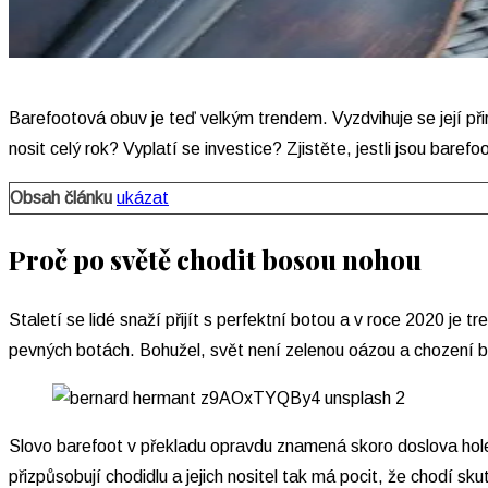
Barefootová obuv je teď velkým trendem. Vyzdvihuje se její 
nosit celý rok? Vyplatí se investice? Zjistěte, jestli jsou barefo
Obsah článku
ukázat
Proč po světě chodit bosou nohou
Staletí se lidé snaží přijít s perfektní botou a v roce 2020 j
pevných botách. Bohužel, svět není zelenou oázou a chození bez
Slovo barefoot v překladu opravdu znamená skoro doslova holé 
přizpůsobují chodidlu a jejich nositel tak má pocit, že chodí 