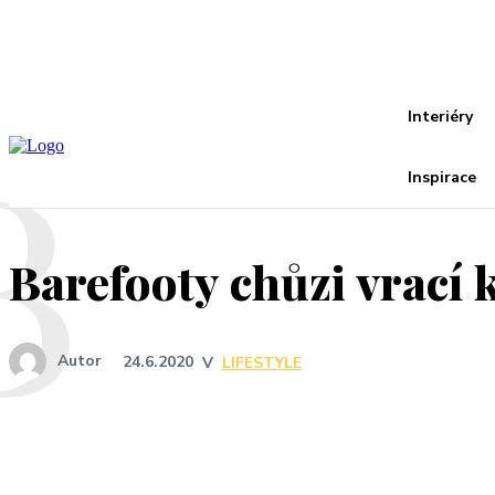
Recover your password
your email
A password will be e-mailed to you.
B
Interiéry
Inspirace
Barefooty chůzi vrací 
Autor
24.6.2020
V
LIFESTYLE