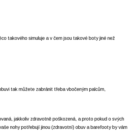
ěco takového simuluje a v čem jsou takové boty jiné než
t obuvi tak můžete zabránit třeba vbočeným palcům,
ovaná, jakkoliv zdravotně poškozená, a proto pokud o svých
aše nohy potřebují jinou (zdravotní) obuv a barefooty by vám