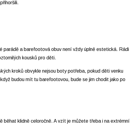
řihoršili.
 té parádě a barefootová obuv není vždy úplně estetická. Rádi
oztomilých kousků pro děti.
ských kroků obvykle nejsou boty potřeba, pokud děti venku
 když budou mít tu barefootovou, bude se jim chodit jako po
ě běhat klidně celoročně. A vzít je můžete třeba i na extrémní