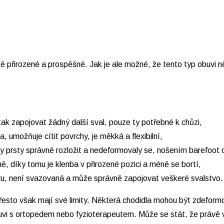
ě přirozené a prospěšné. Jak je ale možné, že tento typ obuvi n
ak zapojovat žádný další sval, pouze ty potřebné k chůzi,
, umožňuje cítit povrchy, je měkká a flexibilní,
hly prsty správně rozložit a nedeformovaly se, nošením barefoo
ně, díky tomu je klenba v přirozené pozici a méně se bortí,
u, není svazovaná a může správně zapojovat veškeré svalstvo.
přesto však mají své limity. Některá chodidla mohou být zdeform
uvi s ortopedem nebo fyzioterapeutem. Může se stát, že právě v