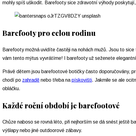
mohly spíš uškodit. Barefooty sice zdravotní výhody poskytují, a
Barefooty pro celou rodinu
Barefooty možná uvidíte častěji na nohách mužů. Jsou to sice 
vám tento mýtus vyvrátíme! I barefooty už seženete elegantní a
Právě dětem jsou barefootové botičky často doporučovány, pro
chodí po
zahradě
nebo třeba na
pískovišti
. Jakmile se ale oci
obláčku.
Každé roční období je barefootové
Chůze naboso se rovná léto, při nejhorším se dá snést ještě bab
výšlapy nebo jiné outdoorové zábavy.