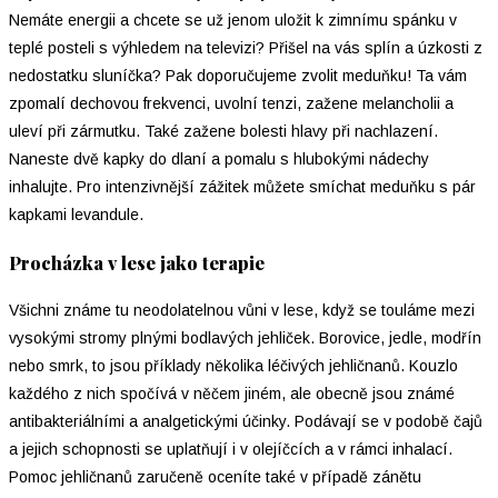
Nemáte energii a chcete se už jenom uložit k zimnímu spánku v
teplé posteli s výhledem na televizi? Přišel na vás splín a úzkosti z
nedostatku sluníčka? Pak doporučujeme zvolit meduňku! Ta vám
zpomalí dechovou frekvenci, uvolní tenzi, zažene melancholii a
uleví při zármutku. Také zažene bolesti hlavy při nachlazení.
Naneste dvě kapky do dlaní a pomalu s hlubokými nádechy
inhalujte. Pro intenzivnější zážitek můžete smíchat meduňku s pár
kapkami levandule.
Procházka v lese jako terapie
Všichni známe tu neodolatelnou vůni v lese, když se touláme mezi
vysokými stromy plnými bodlavých jehliček. Borovice, jedle, modřín
nebo smrk, to jsou příklady několika léčivých jehličnanů. Kouzlo
každého z nich spočívá v něčem jiném, ale obecně jsou známé
antibakteriálními a analgetickými účinky. Podávají se v podobě čajů
a jejich schopnosti se uplatňují i v olejíčcích a v rámci inhalací.
Pomoc jehličnanů zaručeně oceníte také v případě zánětu