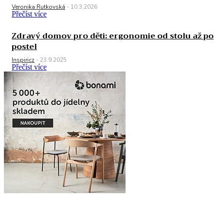
Veronika Rutkovská
-
10.3.2026
Přečíst více
Zdravý domov pro děti: ergonomie od stolu až po
postel
Inspiricz
-
23.9.2025
Přečíst více