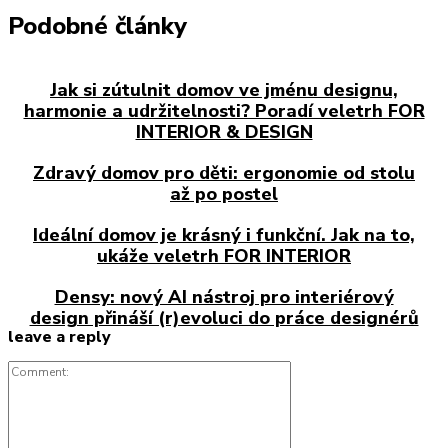
Podobné články
Jak si zútulnit domov ve jménu designu,
harmonie a udržitelnosti? Poradí veletrh FOR
INTERIOR & DESIGN
Zdravý domov pro děti: ergonomie od stolu
až po postel
Ideální domov je krásný i funkční. Jak na to,
ukáže veletrh FOR INTERIOR
Densy: nový AI nástroj pro interiérový
design přináší (r)evoluci do práce designérů
leave a reply
Comment: