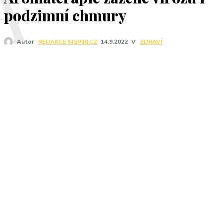
A
podzimní chmury
V
ZDRAVÍ
Autor
REDAKCE INSPIRI.CZ
14.9.2022