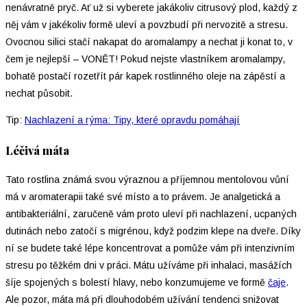
nenávratně pryč. Ať už si vyberete jakákoliv citrusový plod, každý z
něj vám v jakékoliv formě uleví a povzbudí při nervozitě a stresu.
Ovocnou silici stačí nakapat do aromalampy a nechat ji konat to, v
čem je nejlepší – VONĚT! Pokud nejste vlastníkem aromalampy,
bohatě postačí rozetřít pár kapek rostlinného oleje na zápěstí a
nechat působit.
Tip:
Nachlazení a rýma: Tipy, které opravdu pomáhají
Léčivá máta
Tato rostlina známá svou výraznou a příjemnou mentolovou vůní
má v aromaterapii také své místo a to právem. Je analgetická a
antibakteriální, zaručeně vám proto uleví při nachlazení, ucpaných
dutinách nebo zatočí s migrénou, když podzim klepe na dveře. Díky
ní se budete také lépe koncentrovat a pomůže vám při intenzivním
stresu po těžkém dni v práci. Mátu užíváme při inhalaci, masážích
šíje spojených s bolestí hlavy, nebo konzumujeme ve formě
čaje
.
Ale pozor, máta má při dlouhodobém užívání tendenci snižovat