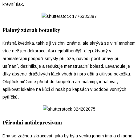
krevní tlak.
Fialový zázrak botaniky
Krásná květinka, takhle ji všichni známe, ale skrývá se v ní mnohem
více než jen dekorace. Asi nejoblíbenější olej užívaný v
aromaterapii podpoří smysly při józe, navodí pocit únavy při
usínání, dezinfikuje a redukuje menstruační bolesti. Levandule je
díky absenci dráždivých látek vhodná i pro děti a citlivou pokožku.
Olejíček můžeme přidat do koupelí a aromalamp, inhalovat,
aplikovat lokálně na kůži či nosit po kapsách v podobě vonných
pytlíčků.
Přírodní antidepresivum
Dny se začnou zkracovat, jako by byla venku jenom tma a chladno.