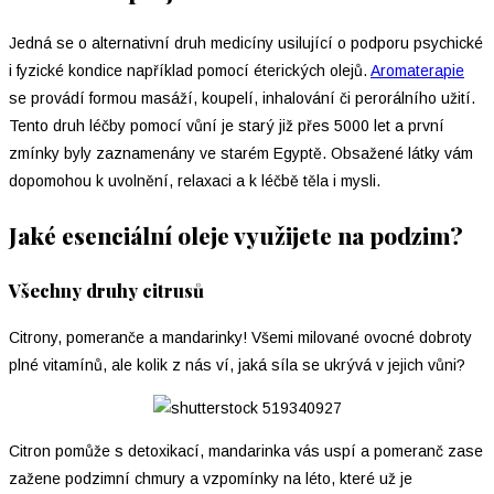
Jedná se o alternativní druh medicíny usilující o podporu psychické
i fyzické kondice například pomocí éterických olejů.
Aromaterapie
se provádí formou masáží, koupelí, inhalování či perorálního užití.
Tento druh léčby pomocí vůní je starý již přes 5000 let a první
zmínky byly zaznamenány ve starém Egyptě. Obsažené látky vám
dopomohou k uvolnění, relaxaci a k léčbě těla i mysli.
Jaké esenciální oleje využijete na podzim?
Všechny druhy citrusů
Citrony, pomeranče a mandarinky! Všemi milované ovocné dobroty
plné vitamínů, ale kolik z nás ví, jaká síla se ukrývá v jejich vůni?
Citron pomůže s detoxikací, mandarinka vás uspí a pomeranč zase
zažene podzimní chmury a vzpomínky na léto, které už je