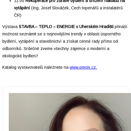
11:00
Rekuperace pro zdravé bydlení a snížení nákladů na
vytápění
(Ing. Josef Slováček, Cech topenářů a instalatérů
ČR)
Výstava
STAVBA – TEPLO – ENERGIE v Uherském Hradišti
přináší
možnost seznámit se s nejnovějšími trendy v oblasti úsporného
bydlení, vytápění a stavebnictví a získat cenné rady přímo od
odborníků. Srdečně zveme všechny zájemce o moderní a
ekologické bydlení!
Katalog vystavovatelů naleznete na
www.omnis.cz.