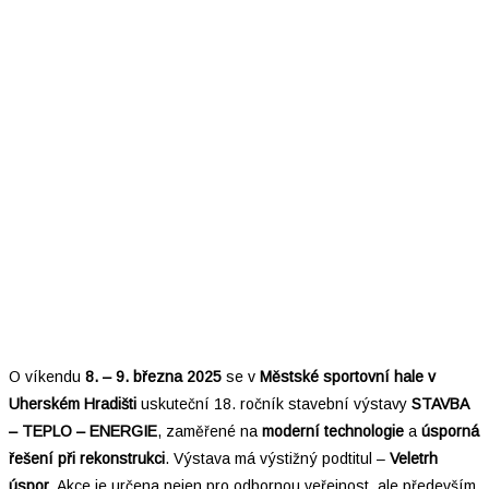
O víkendu
8. – 9. března 2025
se v
Městské sportovní hale v
Uherském Hradišti
uskuteční 18. ročník stavební výstavy
STAVBA
– TEPLO – ENERGIE
, zaměřené na
moderní technologie
a
úsporná
řešení při rekonstrukci
. Výstava má výstižný podtitul –
Veletrh
úspor
. Akce je určena nejen pro odbornou veřejnost, ale především