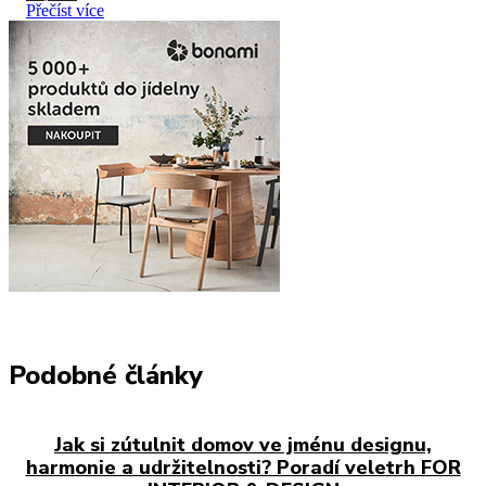
Přečíst více
Podobné články
Jak si zútulnit domov ve jménu designu,
harmonie a udržitelnosti? Poradí veletrh FOR