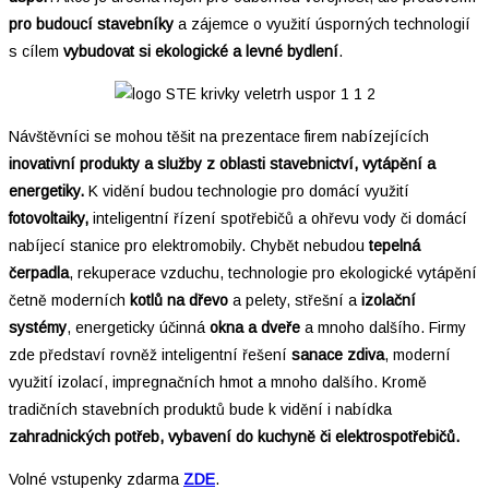
pro budoucí stavebníky
a zájemce o využití úsporných technologií
s cílem
vybudovat si ekologické a levné bydlení
.
Návštěvníci se mohou těšit na prezentace firem nabízejících
inovativní produkty a služby z oblasti stavebnictví, vytápění a
energetiky.
K vidění budou technologie pro domácí využití
fotovoltaiky,
inteligentní řízení spotřebičů a ohřevu vody či
domácí
nabíjecí stanice pro elektromobily.
Chybět nebudou
tepelná
čerpadla
, rekuperace vzduchu, technologie pro ekologické vytápění
četně moderních
kotlů na dřevo
a pelety, střešní a
izolační
systémy
, energeticky účinná
okna a dveře
a mnoho dalšího. Firmy
zde představí rovněž inteligentní řešení
sanace zdiva
, moderní
využití izolací, impregnačních hmot a mnoho dalšího. Kromě
tradičních stavebních produktů bude k vidění i nabídka
zahradnických potřeb, vybavení do kuchyně či elektrospotřebičů.
Volné vstupenky zdarma
ZDE
.