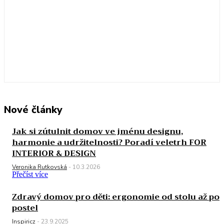
Nové články
Jak si zútulnit domov ve jménu designu,
harmonie a udržitelnosti? Poradí veletrh FOR
INTERIOR & DESIGN
Veronika Rutkovská
-
10.3.2026
Přečíst více
Zdravý domov pro děti: ergonomie od stolu až po
postel
Inspiricz
-
23.9.2025