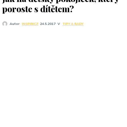
J
poroste s dítětem?
V
TIPY A RADY
Autor
INSPIRICZ
24.5.2017