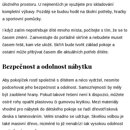
úložného prostoru. U nejmenších je využijete pro skladování
kompletní výbavy. Později se budou hodit na školní potřeby, hračky
a sportovní pomůcky.
I když zatím nepotřebuje dítě mnoho místa, počítejte s tím, že se to
časem změní. Zainvestujte do pořádné skříně a nebudete muset
časem řešit, kam vše uložit. Skříň bude tvořit základ pokoje a
ostatní může přibývat časem dle aktuálních potřeb dítěte.
Bezpečnost a odolnost nábytku
Aby pokojíček rostl společně s dítětem a něco vydržel, nesmíte
podceňovat jeho bezpečnost a odolnost. Samozřejmostí by měly
být zaoblené hrany. Pokud takové řešení není k dispozici, můžete
ostré rohy opatřit plastovou či gumovou krytkou. Mezi materiály
vhodné pro nábytek do dětského pokoje se řadí dřevotřísková
deska s laminováním. Velmi snadno se udržuje. Skvělou volbou je
také masivní dřevo, nicméně to již nenabízí tak vysokou odolnost