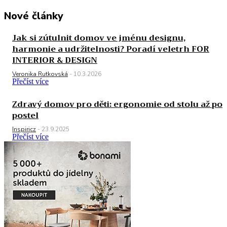
Nové články
Jak si zútulnit domov ve jménu designu,
harmonie a udržitelnosti? Poradí veletrh FOR
INTERIOR & DESIGN
Veronika Rutkovská
-
10.3.2026
Přečíst více
Zdravý domov pro děti: ergonomie od stolu až po
postel
Inspiricz
-
23.9.2025
Přečíst více