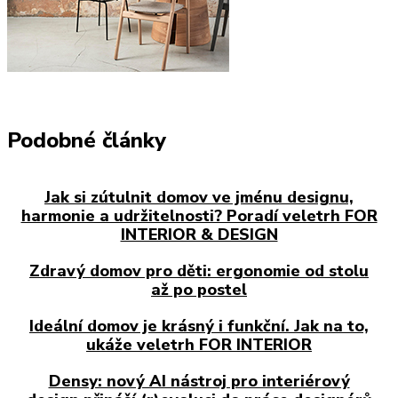
Podobné články
Jak si zútulnit domov ve jménu designu,
harmonie a udržitelnosti? Poradí veletrh FOR
INTERIOR & DESIGN
Zdravý domov pro děti: ergonomie od stolu
až po postel
Ideální domov je krásný i funkční. Jak na to,
ukáže veletrh FOR INTERIOR
Densy: nový AI nástroj pro interiérový