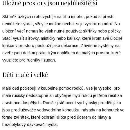
Úložné prostory jsou nejdůležitější
Skříněk úzkých i rohových je na trhu mnoho, pokud si přesto
nemůžete vybrat, vždy je možné nechat si je vyrobit na míru. Na
uložení věcí nemusíte však nutně používat skříňky nebo poličky.
Stačí využít síťovky, mističky nebo kalíšky, které krom své úložné
funkce v prostoru poslouží jako dekorace. Závěsné systémy na
dveře jsou dalším praktickým doplňkem do malých prostor, které
využijete pro ručníky i župan.
Děti malé i velké
Malé děti potřebují v koupelně pomoc rodičů. Vše je vysoko, pro
malé ručičky nedostupné a i obyčejné mytí rukou je třeba řešit za
asistence dospělých. Rodiče jistě ocení vychytávky pro děti jako
jsou prodlužovače vodovodního kohoutku; násady na kohoutek ve
formě zvířátek, které ochrání dítka před úderem do hlavy a
bezdotykový dávkovač mýdla.