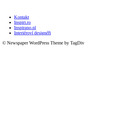
Kontakt
Inspiri.ro
Inspirano.nl
Interiéroví designéři
© Newspaper WordPress Theme by TagDiv