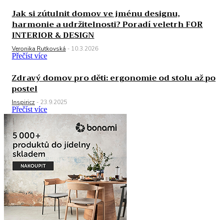
Jak si zútulnit domov ve jménu designu,
harmonie a udržitelnosti? Poradí veletrh FOR
INTERIOR & DESIGN
Veronika Rutkovská
-
10.3.2026
Přečíst více
Zdravý domov pro děti: ergonomie od stolu až po
postel
Inspiricz
-
23.9.2025
Přečíst více