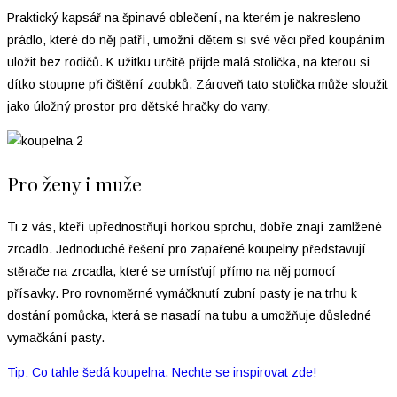
Praktický kapsář na špinavé oblečení, na kterém je nakresleno
prádlo, které do něj patří, umožní dětem si své věci před koupáním
uložit bez rodičů. K užitku určitě přijde malá stolička, na kterou si
dítko stoupne při čištění zoubků. Zároveň tato stolička může sloužit
jako úložný prostor pro dětské hračky do vany.
Pro ženy i muže
Ti z vás, kteří upřednostňují horkou sprchu, dobře znají zamlžené
zrcadlo. Jednoduché řešení pro zapařené koupelny představují
stěrače na zrcadla, které se umísťují přímo na něj pomocí
přísavky. Pro rovnoměrné vymáčknutí zubní pasty je na trhu k
dostání pomůcka, která se nasadí na tubu a umožňuje důsledné
vymačkání pasty.
Tip: Co tahle šedá koupelna. Nechte se inspirovat zde!