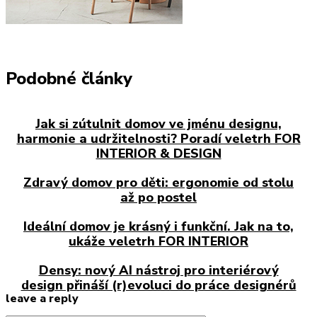
Podobné články
Jak si zútulnit domov ve jménu designu,
harmonie a udržitelnosti? Poradí veletrh FOR
INTERIOR & DESIGN
Zdravý domov pro děti: ergonomie od stolu
až po postel
Ideální domov je krásný i funkční. Jak na to,
ukáže veletrh FOR INTERIOR
Densy: nový AI nástroj pro interiérový
design přináší (r)evoluci do práce designérů
leave a reply