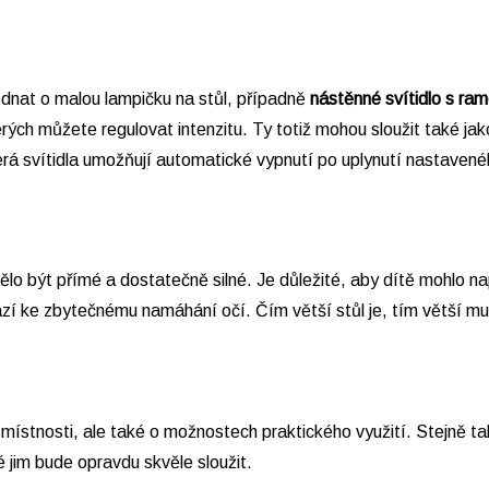
ednat o malou lampičku na stůl, případně
nástěnné svítidlo s r
terých můžete regulovat intenzitu. Ty totiž mohou sloužit také jak
erá svítidla umožňují automatické vypnutí po uplynutí nastavené
ělo být přímé a dostatečně silné. Je důležité, aby dítě mohlo na
zí ke zbytečnému namáhání očí. Čím větší stůl je, tím větší mus
 místnosti, ale také o možnostech praktického využití. Stejně t
 jim bude opravdu skvěle sloužit.