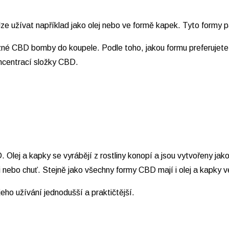
e užívat například jako olej nebo ve formě kapek. Tyto formy pa
ůzné CBD bomby do koupele. Podle toho, jakou formu preferujete
oncentrací složky CBD.
Olej a kapky se vyrábějí z rostliny konopí a jsou vytvořeny ja
 nebo chuť. Stejně jako všechny formy CBD mají i olej a kapky ve
eho užívání jednodušší a praktičtější.