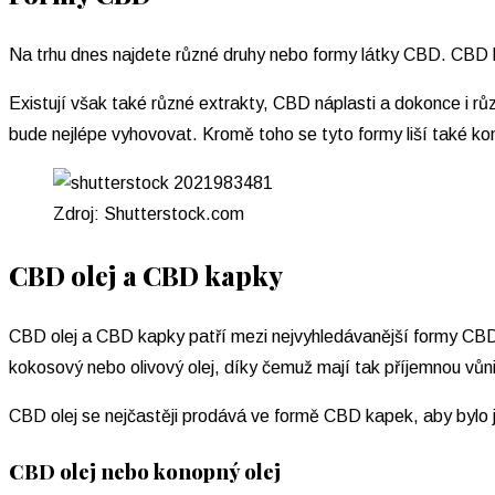
Na trhu dnes najdete různé druhy nebo formy látky CBD. CBD lz
Existují však také různé extrakty, CBD náplasti a dokonce i r
bude nejlépe vyhovovat. Kromě toho se tyto formy liší také k
Zdroj: Shutterstock.com
CBD olej a CBD kapky
CBD olej a CBD kapky patří mezi nejvyhledávanější formy CBD. 
kokosový nebo olivový olej, díky čemuž mají tak příjemnou vůni
CBD olej se nejčastěji prodává ve formě CBD kapek, aby bylo j
CBD olej nebo konopný olej