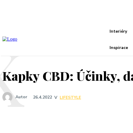
Recover your password
your email
A password will be e-mailed to you.
K
Interiéry
Inspirace
Kapky CBD: Účinky, dá
Autor
26.4.2022
V
LIFESTYLE