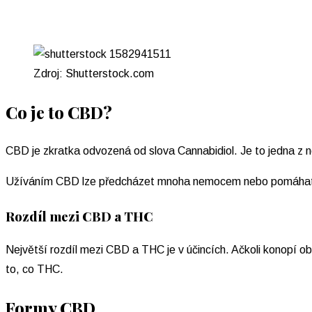
Zdroj: Shutterstock.com
Co je to CBD?
CBD je zkratka odvozená od slova Cannabidiol. Je to jedna z ne
Užíváním CBD lze předcházet mnoha nemocem nebo pomáhat tělu 
Rozdíl mezi CBD a THC
Největší rozdíl mezi CBD a THC je v účincích. Ačkoli konopí 
to, co THC.
Formy CBD