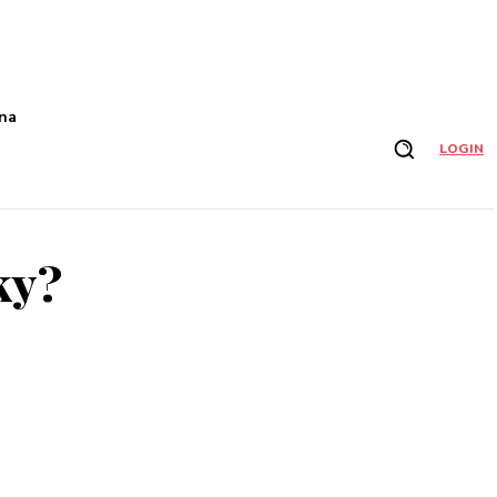
na
LOGIN
ky?