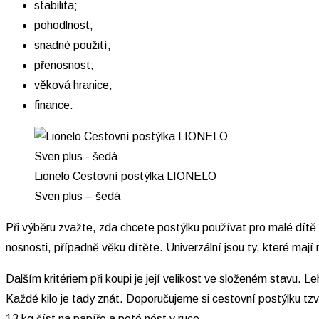
stabilita;
pohodlnost;
snadné použití;
přenosnost;
věková hranice;
finance.
Lionelo Cestovní postýlka LIONELO
Sven plus – šedá
Při výběru zvažte, zda chcete postýlku používat pro malé dítě 
nosnosti, případně věku dítěte. Univerzální jsou ty, které mají
Dalším kritériem při koupi je její velikost ve složeném stavu.
Každé kilo je tady znát. Doporučujeme si cestovní postýlku tzv.
13 kg číst na papíře a poté nést v ruce.