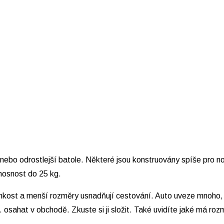
nebo odrostlejší batole. Některé jsou konstruovány spíše pro nov
 nosnost do 25 kg.
 Lehkost a menší rozměry usnadňují cestování. Auto uveze mnoho,
 osahat v obchodě. Zkuste si ji složit. Také uvidíte jaké má roz