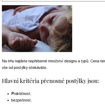
Na trhu najdete nepřeberné množství designu a typů. Cena není 
vše od postýlky očekáváte.
Hlavní kritéria přenosné postýlky jsou:
P
raktičnost;
bezpečnost;