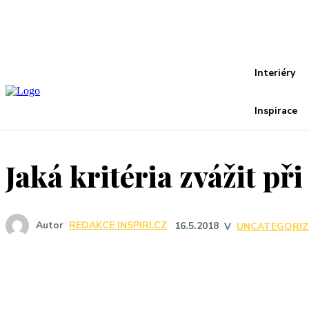
Recover your password
your email
A password will be e-mailed to you.
Interiéry
Inspirace
Jaká kritéria zvážit př
Autor
REDAKCE INSPIRI.CZ
16.5.2018
V
UNCATEGORIZ