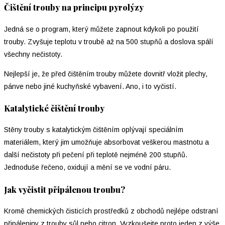
Čištění trouby na principu pyrolýzy
Jedná se o program, který můžete zapnout kdykoli po použití
trouby. Zvyšuje teplotu v troubě až na 500 stupňů a doslova spálí
všechny nečistoty.
Nejlepší je, že před čištěním trouby můžete dovnitř vložit plechy,
pánve nebo jiné kuchyňské vybavení. Ano, i to vyčistí.
Katalytické čištění trouby
Stěny trouby s katalytickým čištěním oplývají speciálním
materiálem, který jim umožňuje absorbovat veškerou mastnotu a
další nečistoty při pečení při teplotě nejméně 200 stupňů.
Jednoduše řečeno, oxidují a mění se ve vodní páru.
Jak vyčistit připálenou troubu?
Kromě chemických čisticích prostředků z obchodů nejlépe odstraní
připáleniny z trouby sůl nebo citron. Vyzkoušejte proto jeden z výše