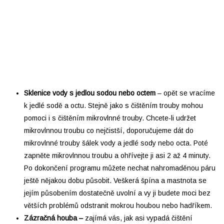
Sklenice vody s jedlou sodou nebo octem
–⁠ opět se vracíme
k jedlé sodě a octu. Stejně jako s čištěním trouby mohou
pomoci i s čištěním mikrovlnné trouby. Chcete-li udržet
mikrovlnnou troubu co nejčistší, doporučujeme dát do
mikrovlnné trouby šálek vody a jedlé sody nebo octa. Poté
zapněte mikrovlnnou troubu a ohřívejte ji asi 2 až 4 minuty.
Po dokončení programu můžete nechat nahromaděnou páru
ještě nějakou dobu působit. Veškerá špína a mastnota se
jejím působením dostatečně uvolní a vy ji budete moci bez
větších problémů odstranit mokrou houbou nebo hadříkem.
Zázračná houba –
⁠ zajímá vás, jak asi vypadá čištění