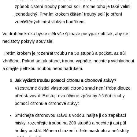
způsob čištění trouby pomocí soli. Kromě toho je také velmi
jednoduchý. Prvním krokem čištění trouby solí je otření
znečištěných míst vlhkým hadříkem.
Ve druhém kroku byste měli vše špinavé posypat solí tak, aby se
nečistoty pokryly souvisle.
Třetím krokem je rozehřát troubu na 50 stupňů a počkat, až sůl
zhnědne. Pokud se tak stane, troubu vypněte, nechte ji vychladnout
a omyjte ji vlhkou houbou nebo hadříkem.
Jak vyčistit troubu pomocí citronu a citronové šťávy?
Všestranné čisticí vlastnosti citronů snad není třeba dlouze
představovat. Existují dva účinné způsoby čištění trouby
pomocí citronu a citronové šťávy:
Smíchejte citronovou šťávu s vodou, nalijte ji do zapékací
misky, rozehřejte troubu na 200 stupňů a nechte ji asi půl
hodiny odstát. Během chlazení otřete mastnotu a nečistoty