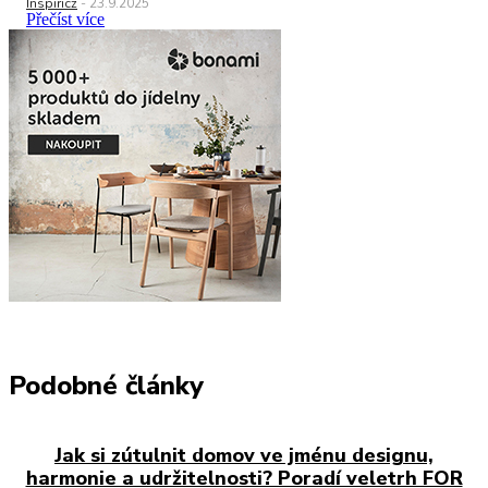
Inspiricz
-
23.9.2025
Přečíst více
Podobné články
Jak si zútulnit domov ve jménu designu,
harmonie a udržitelnosti? Poradí veletrh FOR