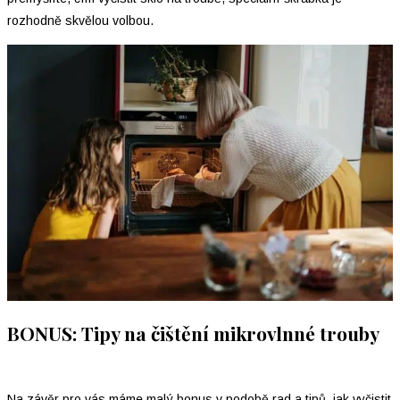
rozhodně skvělou volbou.
BONUS: Tipy na čištění mikrovlnné trouby
Na závěr pro vás máme malý bonus v podobě rad a tipů, jak vyčistit