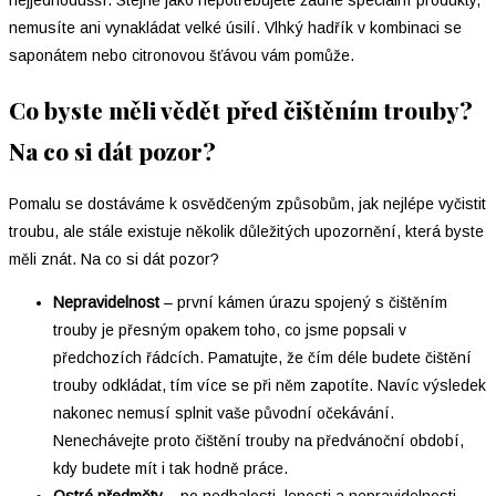
nejjednodušší. Stejně jako nepotřebujete žádné speciální produkty,
nemusíte ani vynakládat velké úsilí. Vlhký hadřík v kombinaci se
saponátem nebo citronovou šťávou vám pomůže.
Co byste měli vědět před čištěním trouby?
Na co si dát pozor?
Pomalu se dostáváme k osvědčeným způsobům, jak nejlépe vyčistit
troubu, ale stále existuje několik důležitých upozornění, která byste
měli znát. Na co si dát pozor?
Nepravidelnost
–⁠ první kámen úrazu spojený s čištěním
trouby je přesným opakem toho, co jsme popsali v
předchozích řádcích. Pamatujte, že čím déle budete čištění
trouby odkládat, tím více se při něm zapotíte. Navíc výsledek
nakonec nemusí splnit vaše původní očekávání.
Nenechávejte proto čištění trouby na předvánoční období,
kdy budete mít i tak hodně práce.