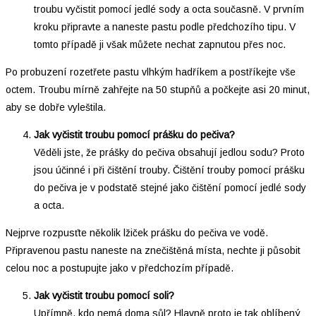
troubu vyčistit pomocí jedlé sody a octa současně. V prvním
kroku připravte a naneste pastu podle předchozího tipu. V
tomto případě ji však můžete nechat zapnutou přes noc.
Po probuzení rozetřete pastu vlhkým hadříkem a postříkejte vše
octem. Troubu mírně zahřejte na 50 stupňů a počkejte asi 20 minut,
aby se dobře vyleštila.
Jak vyčistit troubu pomocí prášku do pečiva?
Věděli jste, že prášky do pečiva obsahují jedlou sodu? Proto
jsou účinné i při čištění trouby. Čištění trouby pomocí prášku
do pečiva je v podstatě stejné jako čištění pomocí jedlé sody
a octa.
Nejprve rozpusťte několik lžiček prášku do pečiva ve vodě.
Připravenou pastu naneste na znečištěná místa, nechte ji působit
celou noc a postupujte jako v předchozím případě.
Jak vyčistit troubu pomocí soli?
Upřímně, kdo nemá doma sůl? Hlavně proto je tak oblíbený