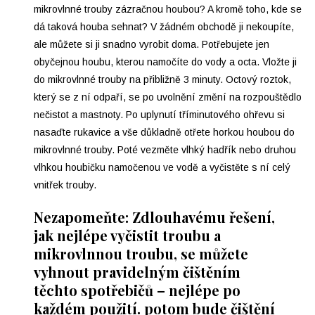
mikrovlnné trouby zázračnou houbou? A kromě toho, kde se
dá taková houba sehnat? V žádném obchodě ji nekoupíte,
ale můžete si ji snadno vyrobit doma. Potřebujete jen
obyčejnou houbu, kterou namočíte do vody a octa. Vložte ji
do mikrovlnné trouby na přibližně 3 minuty. Octový roztok,
který se z ní odpaří, se po uvolnění změní na rozpouštědlo
nečistot a mastnoty. Po uplynutí tříminutového ohřevu si
nasaďte rukavice a vše důkladně otřete horkou houbou do
mikrovlnné trouby. Poté vezměte vlhký hadřík nebo druhou
vlhkou houbičku namočenou ve vodě a vyčistěte s ní celý
vnitřek trouby.
Nezapomeňte: Zdlouhavému řešení,
jak nejlépe vyčistit troubu a
mikrovlnnou troubu, se můžete
vyhnout pravidelným čištěním
těchto spotřebičů –⁠ nejlépe po
každém použití. potom bude čištění