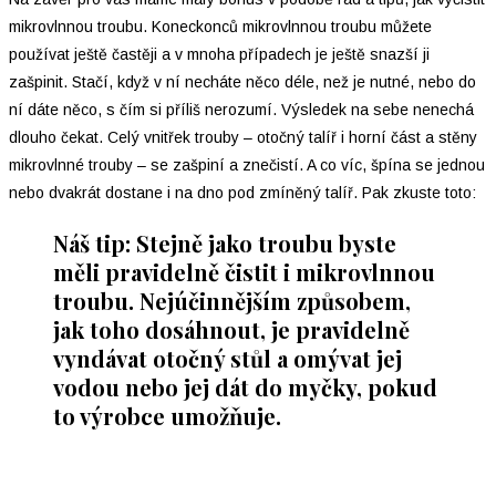
mikrovlnnou troubu. Koneckonců mikrovlnnou troubu můžete
používat ještě častěji a v mnoha případech je ještě snazší ji
zašpinit. Stačí, když v ní necháte něco déle, než je nutné, nebo do
ní dáte něco, s čím si příliš nerozumí. Výsledek na sebe nenechá
dlouho čekat. Celý vnitřek trouby –⁠ otočný talíř i horní část a stěny
mikrovlnné trouby –⁠ se zašpiní a znečistí. A co víc, špína se jednou
nebo dvakrát dostane i na dno pod zmíněný talíř. Pak zkuste toto:
Náš tip: Stejně jako troubu byste
měli pravidelně čistit i mikrovlnnou
troubu. Nejúčinnějším způsobem,
jak toho dosáhnout, je pravidelně
vyndávat otočný stůl a omývat jej
vodou nebo jej dát do myčky, pokud
to výrobce umožňuje.