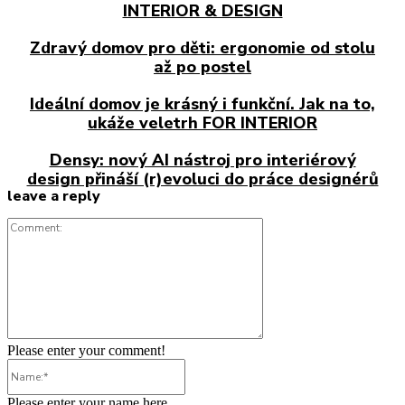
INTERIOR & DESIGN
Zdravý domov pro děti: ergonomie od stolu
až po postel
Ideální domov je krásný i funkční. Jak na to,
ukáže veletrh FOR INTERIOR
Densy: nový AI nástroj pro interiérový
design přináší (r)evoluci do práce designérů
leave a reply
Comment:
Please enter your comment!
Name:*
Please enter your name here