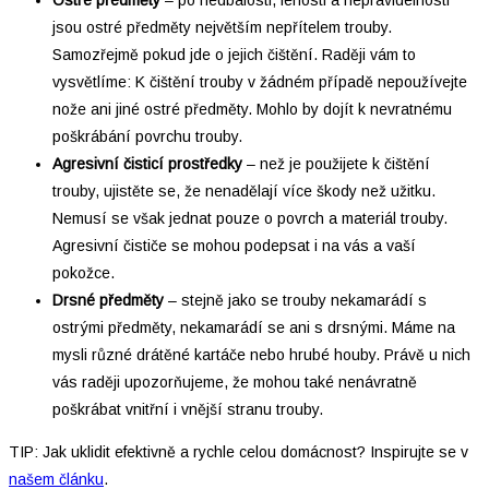
Ostré předměty
–⁠ po nedbalosti, lenosti a nepravidelnosti
jsou ostré předměty největším nepřítelem trouby.
Samozřejmě pokud jde o jejich čištění. Raději vám to
vysvětlíme: K čištění trouby v žádném případě nepoužívejte
nože ani jiné ostré předměty. Mohlo by dojít k nevratnému
poškrábání povrchu trouby.
Agresivní čisticí prostředky
–⁠ než je použijete k čištění
trouby, ujistěte se, že nenadělají více škody než užitku.
Nemusí se však jednat pouze o povrch a materiál trouby.
Agresivní čističe se mohou podepsat i na vás a vaší
pokožce.
Drsné předměty
–⁠ stejně jako se trouby nekamarádí s
ostrými předměty, nekamarádí se ani s drsnými. Máme na
mysli různé drátěné kartáče nebo hrubé houby. Právě u nich
vás raději upozorňujeme, že mohou také nenávratně
poškrábat vnitřní i vnější stranu trouby.
TIP: Jak uklidit efektivně a rychle celou domácnost? Inspirujte se v
našem článku
.