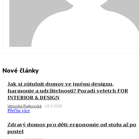
Nové články
Jak si zútulnit domov ve jménu designu,
harmonie a udržitelnosti? Poradí veletrh FOR
INTERIOR & DESIGN
Veronika Rutkovská
-
10.3.2026
Přečíst více
Zdravý domov pro děti: ergonomie od stolu až po
postel