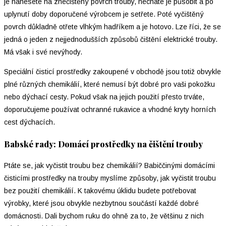
je nanesete na znečištěný povrch trouby, necháte je působit a po
uplynutí doby doporučené výrobcem je setřete. Poté vyčištěný
povrch důkladně otřete vlhkým hadříkem a je hotovo. Lze říci, že se
jedná o jeden z nejjednodušších způsobů čištění elektrické trouby.
Má však i své nevýhody.
Speciální čisticí prostředky zakoupené v obchodě jsou totiž obvykle
plné různých chemikálií, které nemusí být dobré pro vaši pokožku
nebo dýchací cesty. Pokud však na jejich použití přesto trváte,
doporučujeme používat ochranné rukavice a vhodné kryty horních
cest dýchacích.
Babské rady: Domácí prostředky na čištění trouby
Ptáte se, jak vyčistit troubu bez chemikálií? Babiččinými domácími
čisticími prostředky na trouby myslíme způsoby, jak vyčistit troubu
bez použití chemikálií. K takovému úklidu budete potřebovat
výrobky, které jsou obvykle nezbytnou součástí každé dobré
domácnosti. Dali bychom ruku do ohně za to, že většinu z nich