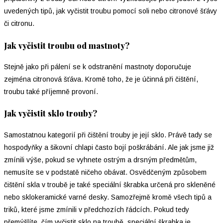
uvedených tipů, jak vyčistit troubu pomocí soli nebo citronové šťávy
či citronu.
Jak vyčistit troubu od mastnoty?
Stejně jako při pálení se k odstranění mastnoty doporučuje
zejména citronová šťáva. Kromě toho, že je účinná při čištění,
troubu také příjemně provoní.
Jak vyčistit sklo trouby?
Samostatnou kategorií při čištění trouby je její sklo. Právě tady se
hospodyňky a šikovní chlapi často bojí poškrábání. Ale jak jsme již
zmínili výše, pokud se vyhnete ostrým a drsným předmětům,
nemusíte se v podstatě ničeho obávat. Osvědčeným způsobem
čištění skla v troubě je také speciální škrabka určená pro skleněné
nebo sklokeramické varné desky. Samozřejmě kromě všech tipů a
triků, které jsme zmínili v předchozích řádcích. Pokud tedy
přemýšlíte, čím vyčistit sklo na troubě, speciální škrabka je