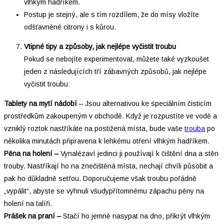
vlhkým hadříkem.
Postup je stejný, ale s tím rozdílem, že do mísy vložíte
odšťavněné citrony i s kůrou.
Vtipné tipy a způsoby, jak nejlépe vyčistit troubu
Pokud se nebojíte experimentovat, můžete také vyzkoušet
jeden z následujících tří zábavných způsobů, jak nejlépe
vyčistit troubu:
Tablety na mytí nádobí
–⁠ Jsou alternativou ke speciálním čisticím
prostředkům zakoupeným v obchodě. Když je rozpustíte ve vodě a
vzniklý roztok nastříkáte na postižená místa, bude vaše
trouba
po
několika minutách připravena k lehkému otření vlhkým hadříkem.
Pěna na holení –⁠
Vynalézaví jedinci ji používají k čištění dna a stěn
trouby. Nastříkají ho na znečištěná místa, nechají chvíli působit a
pak ho důkladně setřou. Doporučujeme však troubu pořádně
„vypálit“, abyste se vyhnuli všudypřítomnému zápachu pěny na
holení na talíři.
Prášek na praní –⁠
Stačí ho jemně nasypat na dno, přikrýt vlhkým