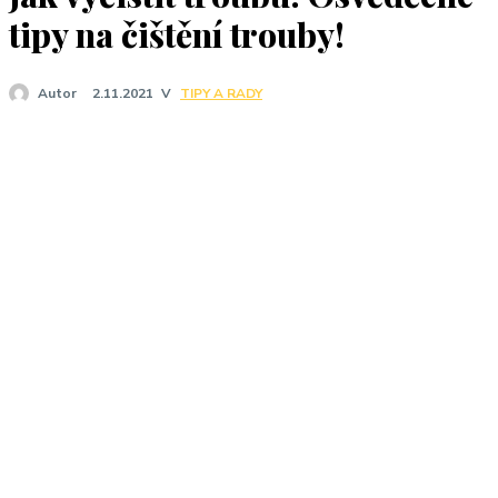
J
tipy na čištění trouby!
V
TIPY A RADY
Autor
2.11.2021