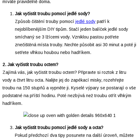
míváte pravidelně doma.
Jak vyčistit troubu pomocí jedlé sody?
Způsob čištění trouby pomocí
jedlé sody
patří k
nejoblíbenějším DIY tipům. Stačí jeden balíček jedlé sody
smíchaný se 3 lžícemi vody. Vzniklou pastou potřete
znečištěná místa trouby. Nechte působit asi 30 minut a poté ji
setřete vlhkou houbou nebo hadříkem.
2. Jak vyčistit troubu octem?
Zajímá vás, jak vyčistit troubu octem? Připravte si roztok z litru
vody a čtvrt litru octa. Nalijte jej do zapékací misky, rozehřejte
troubu na 150 stupňů a vypněte ji. Kyselé výpary se postarají o vše
podstatné na příští hodinu. Poté nezbývá než troubu otřít vlhkým
hadříkem.
Jak vyčistit troubu pomocí jedlé sody a octa?
Pokud předchozí dva tipy posunete na další úroveň, můžete