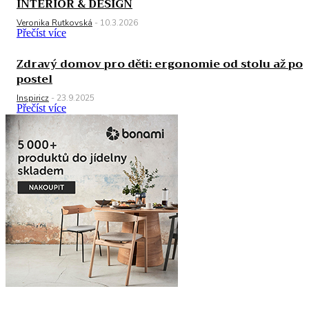
INTERIOR & DESIGN
Veronika Rutkovská
-
10.3.2026
Přečíst více
Zdravý domov pro děti: ergonomie od stolu až po
postel
Inspiricz
-
23.9.2025
Přečíst více