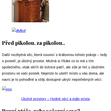
Před pikolou, za pikolou..
Další nezbytná věc, která souvisí s královnou tohoto pokoje – tedy
s postelí, je úložný prostor. Možná si říkáte co to má s tím
společného, však skříň do ložnice patří, ale zde je řeč u úložném
prostoru ve vaší posteli. Nejenže to ušetří místo u vás doma, ale
navíc je to pohodlné a vždy dostupné ukrytí nepotřebných věcí.
Úložné prostory – Hodně věcí a málo místa
Ranní ptáče, nebo večerní sova?