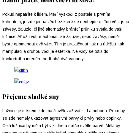
Pokud nepatříte k lidem, kteří vyskočí z postele s prvním
kohoutem, je zde jedna věc bez které se neobejdete. Tou věcí jsou
závěsy, žaluzie, či jiné alternativy bránící průniku světla do vaší
ložnice. Ať už zvolíte automatické žaluzie, nebo závěsy, neměli
byste opomenout dvě věci. Tím je praktičnost, jak na údržbu, tak
manipulaci a druhou věcí je estetika. Ne vždy se totiž do
konkrétního interiéru hodí obě dvě varianty.
Přejeme sladké sny
Ložnice je místem, kde má člověk zažívat klid a pohodu. Proto by
se zde neměly ukazovat agresivní barvy či prvky nebo doplňky.
Celá ložnice by měla být v klidné a spíše světlé barvě. Měla by
navozovat příjemnou a uklidňující atmosféru. Měla by vašemu