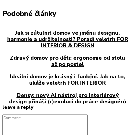
Podobné články
Jak si zútulnit domov ve jménu designu,
harmonie a udržitelnosti? Poradí veletrh FOR
INTERIOR & DESIGN
Zdravý domov pro děti: ergonomie od stolu
až po postel
Ideální domov je krásný i funkční. Jak na to,
ukáže veletrh FOR INTERIOR
Densy: nový AI nástroj pro interiérový
design přináší (r)evoluci do práce designérů
leave a reply
Comment: