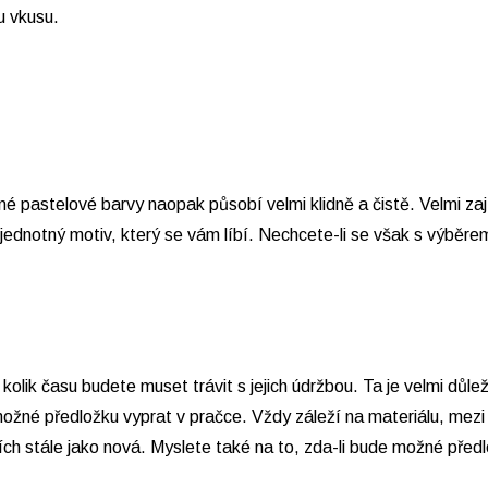
u vkusu.
é pastelové barvy naopak působí velmi klidně a čistě. Velmi za
dnotný motiv, který se vám líbí. Nechcete-li se však s výběrem 
olik času budete muset trávit s jejich údržbou. Ta je velmi důle
možné předložku vyprat v pračce. Vždy záleží na materiálu, mezi 
ích stále jako nová. Myslete také na to, zda-li bude možné před