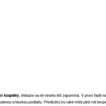
ždé
koupelny
, třebaže na ně mnoho lidí zapomíná. V první řadě n
denou a kluzkou podlahu. Předložky by také měly plnit roli bez