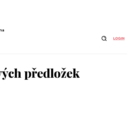
na
LOGIN
vých předložek