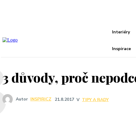
Recover your password
your email
A password will be e-mailed to you.
3
Interiéry
Inspirace
3 důvody, proč nepodc
Autor
INSPIRICZ
21.8.2017
V
TIPY A RADY