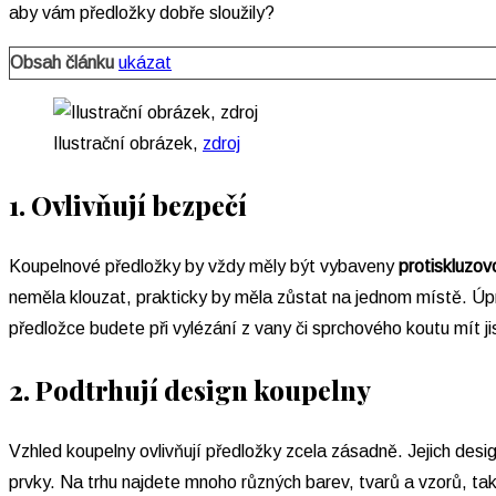
aby vám předložky dobře sloužily?
Obsah článku
ukázat
Ilustrační obrázek,
zdroj
1. Ovlivňují bezpečí
Koupelnové předložky by vždy měly být vybaveny
protiskluzov
neměla klouzat, prakticky by měla zůstat na jednom místě. Ú
předložce budete při vylézání z vany či sprchového koutu mít j
2. Podtrhují design koupelny
Vzhled koupelny ovlivňují předložky zcela zásadně. Jejich des
prvky. Na trhu najdete mnoho různých barev, tvarů a vzorů, t