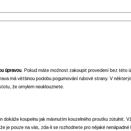
ou úpravou
. Pokud máte možnost zakoupit provedení bez této úpr
prava má většinou podobu pogumování rubové strany. V některýc
istotu, že omylem neuklouznete.
ign dokáže koupelnu jak mávnutím kouzelného proutku zútulnit. V
akže je pouze na vás, zda-li se rozhodnete pro nějaké nenápad