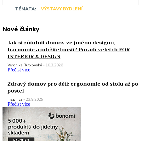
TÉMATA:
VÝSTAVY BYDLENÍ
Nové články
Jak si zútulnit domov ve jménu designu,
harmonie a udržitelnosti? Poradí veletrh FOR
INTERIOR & DESIGN
Veronika Rutkovská
-
10.3.2026
Přečíst více
Zdravý domov pro děti: ergonomie od stolu až po
postel
Inspiricz
-
23.9.2025
Přečíst více