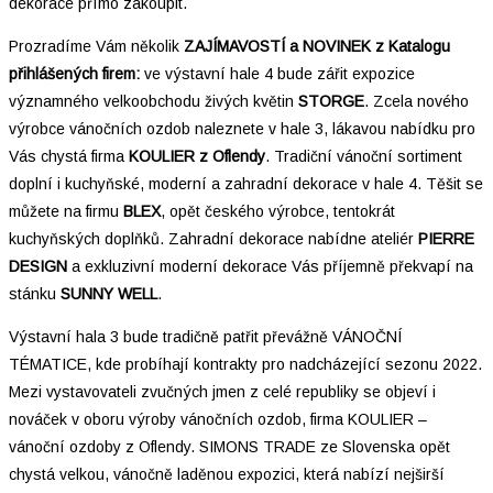
dekorace přímo zakoupit.
Prozradíme Vám několik
ZAJÍMAVOSTÍ a NOVINEK z Katalogu
přihlášených firem:
ve výstavní hale 4 bude zářit expozice
významného velkoobchodu živých květin
STORGE
. Zcela nového
výrobce vánočních ozdob naleznete v hale 3, lákavou nabídku pro
Vás chystá firma
KOULIER z Oflendy
. Tradiční vánoční sortiment
doplní i kuchyňské, moderní a zahradní dekorace v hale 4. Těšit se
můžete na firmu
BLEX
, opět českého výrobce, tentokrát
kuchyňských doplňků. Zahradní dekorace nabídne ateliér
PIERRE
DESIGN
a exkluzivní moderní dekorace Vás příjemně překvapí na
stánku
SUNNY WELL
.
Výstavní hala 3 bude tradičně patřit převážně VÁNOČNÍ
TÉMATICE, kde probíhají kontrakty pro nadcházející sezonu 2022.
Mezi vystavovateli zvučných jmen z celé republiky se objeví i
nováček v oboru výroby vánočních ozdob, firma KOULIER –
vánoční ozdoby z Oflendy. SIMONS TRADE ze Slovenska opět
chystá velkou, vánočně laděnou expozici, která nabízí nejširší