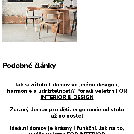
Podobné články
Jak si zútulnit domov ve jménu designu,
harmonie a udržitelnosti? Poradí veletrh FOR
INTERIOR & DESIGN
Zdravý domov pro děti: ergonomie od stolu
až po postel
Ideální domov je krásný i funkční. Jak na to,