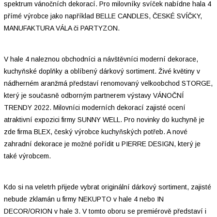
spektrum vánočních dekorací. Pro milovníky svíček nabídne hala 4
přímé výrobce jako například BELLE CANDLES, ČESKÉ SVÍČKY,
MANUFAKTURA VÁLA či PARTYZON.
V hale 4 naleznou obchodníci a návštěvníci moderní dekorace,
kuchyňské doplňky a oblíbený dárkový sortiment. Živé květiny v
nádherném aranžmá představí renomovaný velkoobchod STORGE,
který je současně odborným partnerem výstavy VÁNOČNÍ
TRENDY 2022. Milovníci moderních dekorací zajisté ocení
atraktivní expozici firmy SUNNY WELL. Pro novinky do kuchyně je
zde firma BLEX, český výrobce kuchyňských potřeb. A nové
zahradní dekorace je možné pořídit u PIERRE DESIGN, který je
také výrobcem.
Kdo si na veletrh přijede vybrat originální dárkový sortiment, zajisté
nebude zklamán u firmy NEKUPTO v hale 4 nebo IN
DECOR/ORION v hale 3. V tomto oboru se premiérově představí i