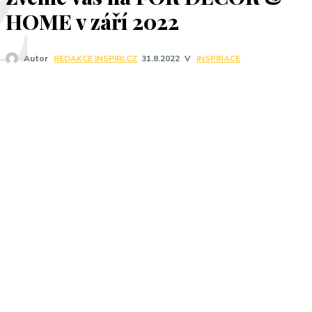
Z
HOME v září 2022
V
INSPIRACE
Autor
REDAKCE INSPIRI.CZ
31.8.2022