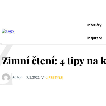
Recover your password
your email
A password will be e-mailed to you.
Z
Interiéry
Inspirace
Zimní čtení: 4 tipy na
Autor
7.1.2021
V
LIFESTYLE