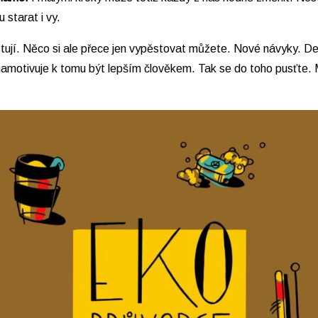
starat i vy.
ěstují. Něco si ale přece jen vypěstovat můžete. Nové návyky. D
s namotivuje k tomu být lepším člověkem. Tak se do toho pusťte