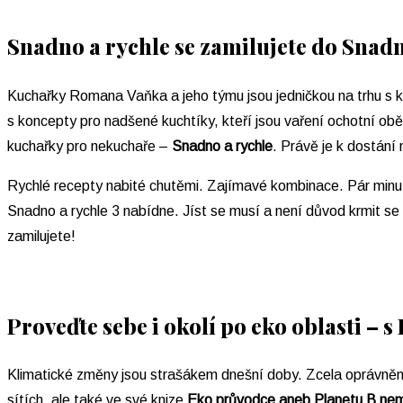
Snadno a rychle se zamilujete do Snadn
Kuchařky Romana Vaňka a jeho týmu jsou jedničkou na trhu s kuc
s koncepty pro nadšené kuchtíky, kteří jsou vaření ochotní obět
kuchařky pro nekuchaře –
Snadno a rychle
. Právě je k dostání n
Rychlé recepty nabité chutěmi. Zajímavé kombinace. Pár minut
Snadno a rychle 3 nabídne. Jíst se musí a není důvod krmit se p
zamilujete!
Proveďte sebe i okolí po eko oblasti –
Klimatické změny jsou strašákem dnešní doby. Zcela oprávněně
sítích, ale také ve své knize
Eko průvodce aneb Planetu B ne