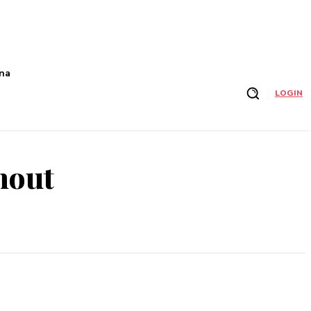
na
LOGIN
inout