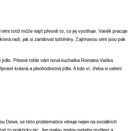
mi totiž může najít přesně to, co jej vystihuje. Vaněk pracuje
erá radí, jak si zamilovat luštěniny. Zajímavou sérií jsou pak
alé jídlo. Přesně tohle vám nová kuchařka Romana Vaňka
pravit krásná a plnohodnotná jídla. A kdo ví, třeba si vaření
 Dewii, se této problematice věnuje nejen na sociálních
ojí to prakticky nic. Jen malou změnu našeho myšlení a