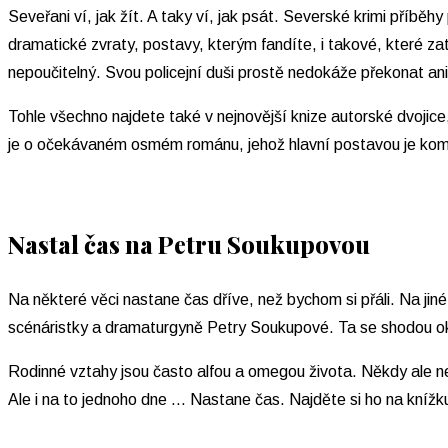
Seveřani ví, jak žít. A taky ví, jak psát. Severské krimi příbě
dramatické zvraty, postavy, kterým fandíte, i takové, které za
nepoučitelný. Svou policejní duši prostě nedokáže překonat ani
Tohle všechno najdete také v nejnovější knize autorské dvojic
je o očekávaném osmém románu, jehož hlavní postavou je komi
Nastal čas na Petru Soukupovou
Na některé věci nastane čas dříve, než bychom si přáli. Na jiné
scénáristky a dramaturgyně Petry Soukupové. Ta se shodou o
Rodinné vztahy jsou často alfou a omegou života. Někdy ale ne
Ale i na to jednoho dne … Nastane čas. Najděte si ho na knížku