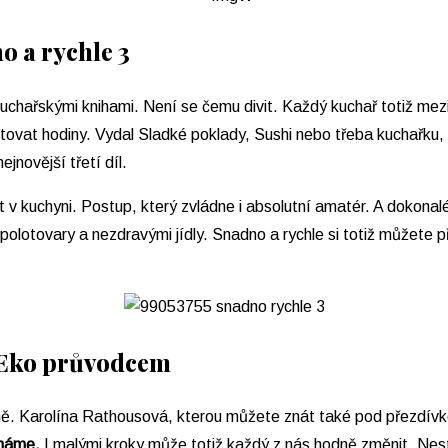
o a rychle 3
hařskými knihami. Není se čemu divit. Každý kuchař totiž mezi ni
ovat hodiny. Vydal Sladké poklady, Sushi nebo třeba kuchařku, kt
ejnovější třetí díl.
 v kuchyni. Postup, který zvládne i absolutní amatér. A dokon
olotovary a nezdravými jídly. Snadno a rychle si totiž můžete při
 s Eko průvodcem
. Karolína Rathousová, kterou můžete znát také pod přezdívkou
máme.
I malými kroky může totiž každý z nás hodně změnit. Nest