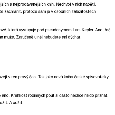
ějších a nejprodávanějších knih. Nechybí v nich napětí,
te zachránit, protože sám je v osobních záležitostech
ilové, která vystupuje pod pseudonymem Lars Kepler. Ano, řeč
ho muže
. Zaručeně u něj nebudete ani dýchat.
ázejí v ten pravý čas. Tak jako nová kniha české spisovatelky,
 ano. Křehkost rodinných pout si často nechce nikdo přiznat.
ožít. A odžít.