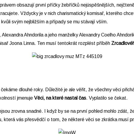
hy právem obsazují první příčky žebříčků nejúspěšnějších, nejčten
tracujete. Vždycky je v nich charismatický komisař, kterého chce
 kvůli svým nejbližším a případy se mu stávají vším.
e, Alexandra Ahndorila a jeho manželky Alexandry Coelho Ahndor
sař Joona Linna. Ten musí tentokrát rozplést příběh
Zrcadlové
 čekáme dlouhé roky. Důležité je ale věřit, že všechny věci přich
kolností jmenuje
Věci, na které nastal čas
. Vyplatilo se čekat.
jsou zrovna snadné. I když by se na první pohled mohlo zdát, že
, která vás přesvědčí o tom, že některé věci se zkrátka musí pr