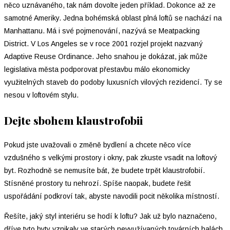
něco uznávaného, tak nám dovolte jeden příklad. Dokonce až ze
samotné Ameriky. Jedna bohémská oblast plná loftů se nachází na
Manhattanu. Má i své pojmenování, nazývá se Meatpacking
District. V Los Angeles se v roce 2001 rozjel projekt nazvaný
Adaptive Reuse Ordinance. Jeho snahou je dokázat, jak může
legislativa města podporovat přestavbu málo ekonomicky
využitelných staveb do podoby luxusních vilových rezidencí. Ty se
nesou v loftovém stylu.
Dejte sbohem klaustrofobii
Pokud jste uvažovali o změně bydlení a chcete něco více
vzdušného s velkými prostory i okny, pak zkuste vsadit na loftový
byt. Rozhodně se nemusíte bát, že budete trpět klaustrofobií.
Stísněné prostory tu nehrozí. Spíše naopak, budete řešit
uspořádání podkroví tak, abyste navodili pocit několika místností.
Řešíte, jaký styl interiéru se hodí k loftu? Jak už bylo naznačeno,
dříve tyto byty vznikaly ve starých nevyužívaných továrních halách.