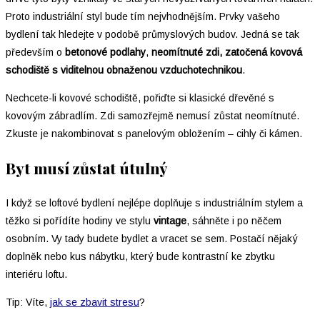
Proto industriální styl bude tím nejvhodnějším. Prvky vašeho
bydlení tak hledejte v podobě průmyslových budov. Jedná se tak
především o
betonové podlahy
,
neomítnuté zdi, zatočená kovová
schodiště s viditelnou obnaženou vzduchotechnikou
.
Nechcete-li kovové schodiště, pořiďte si klasické dřevěné s
kovovým zábradlím. Zdi samozřejmě nemusí zůstat neomítnuté.
Zkuste je nakombinovat s panelovým obložením – cihly či kámen.
Byt musí zůstat útulný
I když se loftové bydlení nejlépe doplňuje s industriálním stylem a
těžko si pořídíte hodiny ve stylu
vintage
, sáhněte i po něčem
osobním. Vy tady budete bydlet a vracet se sem. Postačí nějaký
doplněk nebo kus nábytku, který bude kontrastní ke zbytku
interiéru loftu.
Tip: Víte,
jak se zbavit stresu
?