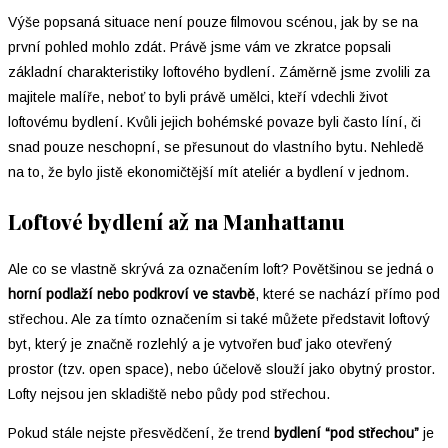
Výše popsaná situace není pouze filmovou scénou, jak by se na
první pohled mohlo zdát. Právě jsme vám ve zkratce popsali
základní charakteristiky loftového bydlení. Záměrně jsme zvolili za
majitele malíře, neboť to byli právě umělci, kteří vdechli život
loftovému bydlení. Kvůli jejich bohémské povaze byli často líní, či
snad pouze neschopní, se přesunout do vlastního bytu. Nehledě
na to, že bylo jistě ekonomičtější mít ateliér a bydlení v jednom.
Loftové bydlení až na Manhattanu
Ale co se vlastně skrývá za označením loft? Povětšinou se jedná o
horní podlaží nebo podkroví ve stavbě
, které se nachází přímo pod
střechou. Ale za tímto označením si také můžete představit loftový
byt, který je značně rozlehlý a je vytvořen buď jako otevřený
prostor (tzv. open space), nebo účelově slouží jako obytný prostor.
Lofty nejsou jen skladiště nebo půdy pod střechou.
Pokud stále nejste přesvědčení, že trend
bydlení “pod střechou”
je