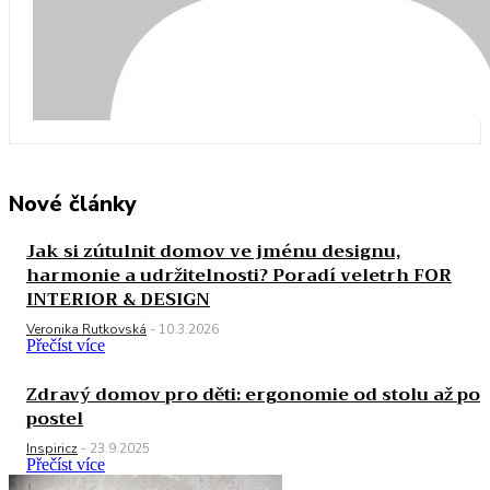
Nové články
Jak si zútulnit domov ve jménu designu,
harmonie a udržitelnosti? Poradí veletrh FOR
INTERIOR & DESIGN
Veronika Rutkovská
-
10.3.2026
Přečíst více
Zdravý domov pro děti: ergonomie od stolu až po
postel
Inspiricz
-
23.9.2025
Přečíst více