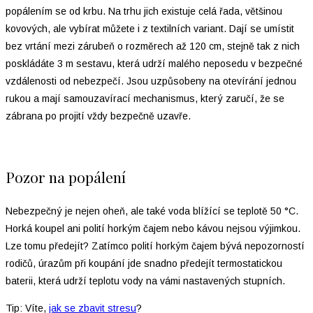
popálením se od krbu. Na trhu jich existuje celá řada, většinou
kovových, ale vybírat můžete i z textilních variant. Dají se umístit
bez vrtání mezi zárubeň o rozměrech až 120 cm, stejně tak z nich
poskládáte 3 m sestavu, která udrží malého neposedu v bezpečné
vzdálenosti od nebezpečí. Jsou uzpůsobeny na otevírání jednou
rukou a mají samouzavírací mechanismus, který zaručí, že se
zábrana po projití vždy bezpečně uzavře.
Pozor na popálení
Nebezpečný je nejen oheň, ale také voda blížící se teplotě 50 °C.
Horká koupel ani polití horkým čajem nebo kávou nejsou výjimkou.
Lze tomu předejít? Zatímco polití horkým čajem bývá nepozorností
rodičů, úrazům při koupání jde snadno předejít termostatickou
baterii, která udrží teplotu vody na vámi nastavených stupních.
Tip: Víte,
jak se zbavit stresu
?