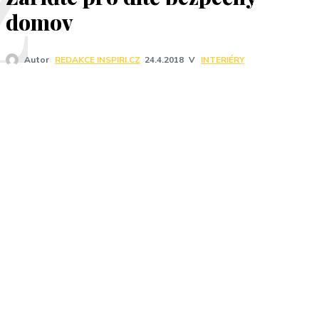
Z
domov
V
INTERIÉRY
Autor
REDAKCE INSPIRI.CZ
24.4.2018