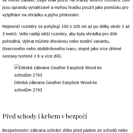
se mohlo zabavit. Dejte však pozor na hračky větších rozměrů. Děti
jsou opravdu vynalézavé a mohou hračku použít jako pomůcku pro
vyšplhání na ohrádku a jejího překonání.
Nejmenší rozměry se pohybují 100 x 100 cm až po délky okolo 2 až
3 metrů. Volte raději větší rozměry, aby byla ohrádka pro dítě
pohodlná. Vybrat můžete dřevěnou nebo textilní variantu,
čtvercového nebo obdélníkového tvaru, stejně jako více úhlové
sestavy tvořené z 6 a více dílů.
Dětská zábrana Geuther Easylock Wood ke
schodům 2793
Před schody i krbem v bezpečí
Bezpečnostní zábrana ochrání dítko před pádem ze schodů nebo