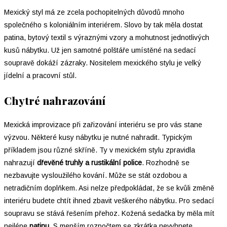
Mexický styl má ze zcela pochopitelných důvodů mnoho
společného s koloniálním interiérem. Slovo by tak měla dostat
patina, bytový textil s výraznými vzory a mohutnost jednotlivých
kusů nábytku. Už jen samotné polštáře umístěné na sedací
soupravě dokáží zázraky. Nositelem mexického stylu je velký
jídelní a pracovní stůl.
Chytré nahrazování
Mexická improvizace při zařizování interiéru se pro vás stane
výzvou. Některé kusy nábytku je nutné nahradit. Typickým
příkladem jsou různé skříně. Ty v mexickém stylu zpravidla
nahrazují
dřevěné truhly a rustikální police
. Rozhodně se
nezbavujte vysloužilého kování. Může se stát ozdobou a
netradičním doplňkem. Asi nelze předpokládat, že se kvůli změně
interiéru budete chtít ihned zbavit veškerého nábytku. Pro sedací
soupravu se stává řešením přehoz. Kožená sedačka by měla mít
nejlépe
patinu
. S menším rozpočtem se zkrátka nevyhnete