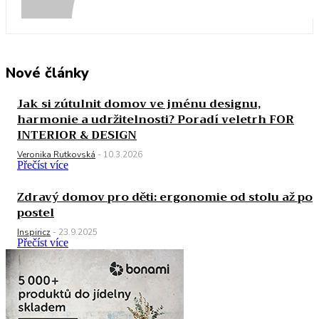
Nové články
Jak si zútulnit domov ve jménu designu,
harmonie a udržitelnosti? Poradí veletrh FOR
INTERIOR & DESIGN
Veronika Rutkovská
-
10.3.2026
Přečíst více
Zdravý domov pro děti: ergonomie od stolu až po
postel
Inspiricz
-
23.9.2025
Přečíst více