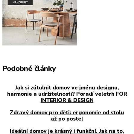
Podobné články
Jak si zútulnit domov ve jménu designu,
harmonie a udržitelnosti? Poradí veletrh FOR
INTERIOR & DESIGN
Zdravý domov pro děti: ergonomie od stolu
až po postel
Ideální domov je krásný i funkční. Jak na to,