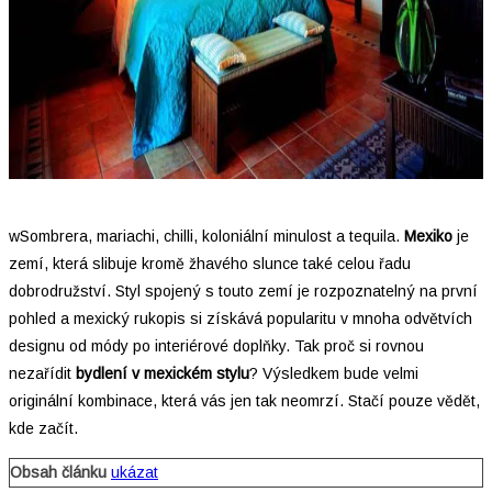
wSombrera, mariachi, chilli, koloniální minulost a tequila.
Mexiko
je
zemí, která slibuje kromě žhavého slunce také celou řadu
dobrodružství. Styl spojený s touto zemí je rozpoznatelný na první
pohled a mexický rukopis si získává popularitu v mnoha odvětvích
designu od módy po interiérové doplňky. Tak proč si rovnou
nezařídit
bydlení v mexickém stylu
? Výsledkem bude velmi
originální kombinace, která vás jen tak neomrzí. Stačí pouze vědět,
kde začít.
Obsah článku
ukázat