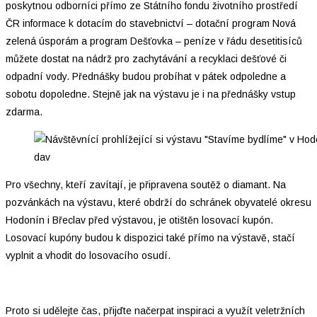
poskytnou odborníci přímo ze Státního fondu životního prostředí
ČR informace k dotacím do stavebnictví – dotační program Nová
zelená úsporám a program Dešťovka – peníze v řádu desetitisíců
můžete dostat na nádrž pro zachytávání a recyklaci dešťové či
odpadní vody. Přednášky budou probíhat v pátek odpoledne a
sobotu dopoledne. Stejně jak na výstavu je i na přednášky vstup
zdarma.
dav
Pro všechny, kteří zavítají, je připravena soutěž o diamant. Na
pozvánkách na výstavu, které obdrží do schránek obyvatelé okresu
Hodonín i Břeclav před výstavou, je otištěn losovací kupón.
Losovací kupóny budou k dispozici také přímo na výstavě, stačí
vyplnit a vhodit do losovacího osudí.
Proto si udělejte čas, přijďte načerpat inspiraci a využít veletržních