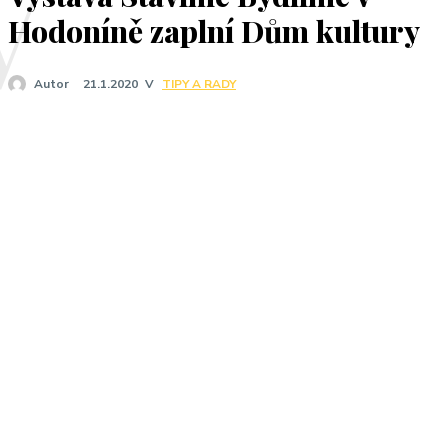
V
Hodoníně zaplní Dům kultury
V
TIPY A RADY
Autor
21.1.2020