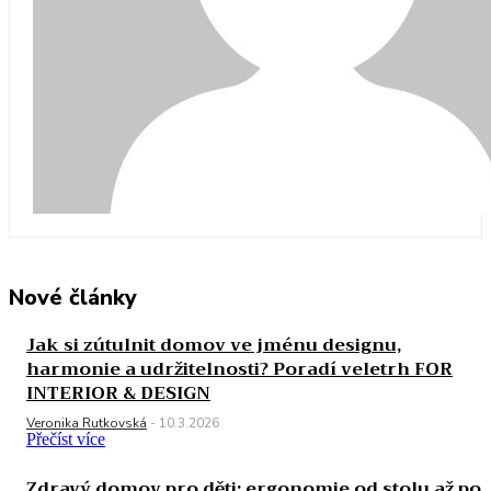
Nové články
Jak si zútulnit domov ve jménu designu,
harmonie a udržitelnosti? Poradí veletrh FOR
INTERIOR & DESIGN
Veronika Rutkovská
-
10.3.2026
Přečíst více
Zdravý domov pro děti: ergonomie od stolu až po