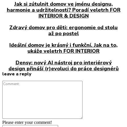
Jak si zútulnit domov ve jménu designu,
harmonie a udržitelnosti? Poradí veletrh FOR
INTERIOR & DESIGN
Zdravý domov pro děti: ergonomie od stolu
až po postel
Ideální domov je krásný i funkční. Jak na to,
ukáže veletrh FOR INTERIOR
Densy: nový AI nástroj pro interiérový
design přináší (r)evoluci do práce designérů
leave a reply
Comment:
Please enter your comment!