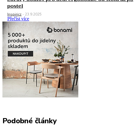
postel
Inspiricz
-
23.9.2025
Přečíst více
Podobné články