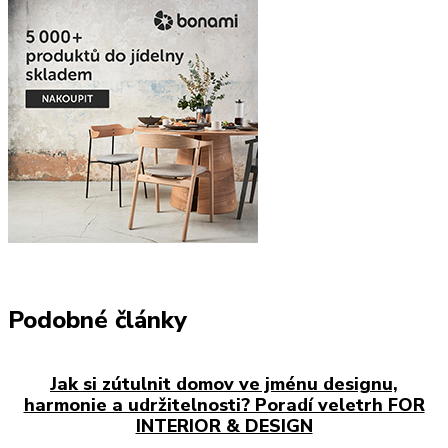
Podobné články
Jak si zútulnit domov ve jménu designu,
harmonie a udržitelnosti? Poradí veletrh FOR
INTERIOR & DESIGN