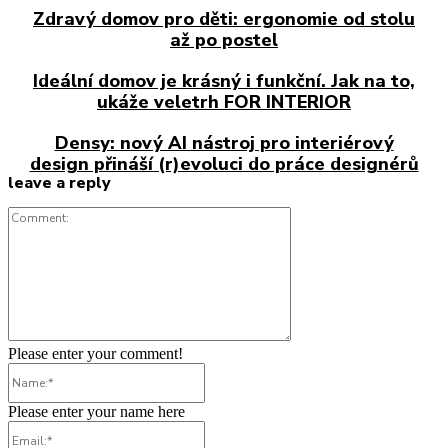
Zdravý domov pro děti: ergonomie od stolu
až po postel
Ideální domov je krásný i funkční. Jak na to,
ukáže veletrh FOR INTERIOR
Densy: nový AI nástroj pro interiérový
design přináší (r)evoluci do práce designérů
leave a reply
Comment:
Please enter your comment!
Name:*
Please enter your name here
Email:*