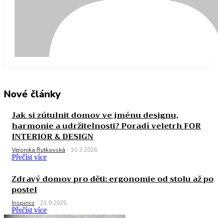
Nové články
Jak si zútulnit domov ve jménu designu,
harmonie a udržitelnosti? Poradí veletrh FOR
INTERIOR & DESIGN
Veronika Rutkovská
-
10.3.2026
Přečíst více
Zdravý domov pro děti: ergonomie od stolu až po
postel
Inspiricz
-
23.9.2025
Přečíst více