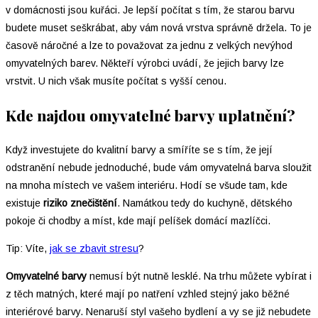
v domácnosti jsou kuřáci. Je lepší počítat s tím, že starou barvu
budete muset seškrábat, aby vám nová vrstva správně držela. To je
časově náročné a lze to považovat za jednu z velkých nevýhod
omyvatelných barev. Někteří výrobci uvádí, že jejich barvy lze
vrstvit. U nich však musíte počítat s vyšší cenou.
Kde najdou omyvatelné barvy uplatnění?
Když investujete do kvalitní barvy a smíříte se s tím, že její
odstranění nebude jednoduché, bude vám omyvatelná barva sloužit
na mnoha místech ve vašem interiéru. Hodí se všude tam, kde
existuje
riziko znečištění
. Namátkou tedy do kuchyně, dětského
pokoje či chodby a míst, kde mají pelíšek domácí mazlíčci.
Tip: Víte,
jak se zbavit stresu
?
Omyvatelné barvy
nemusí být nutně lesklé. Na trhu můžete vybírat i
z těch matných, které mají po natření vzhled stejný jako běžné
interiérové barvy. Nenaruší styl vašeho bydlení a vy se již nebudete