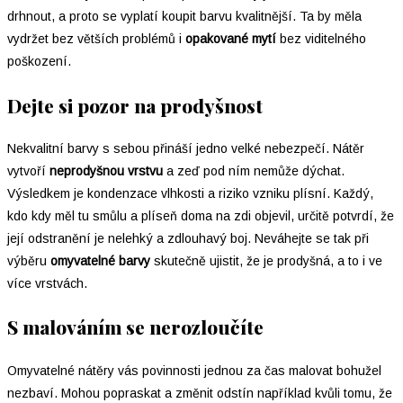
drhnout, a proto se vyplatí koupit barvu kvalitnější. Ta by měla
vydržet bez větších problémů i
opakované mytí
bez viditelného
poškození.
Dejte si pozor na prodyšnost
Nekvalitní barvy s sebou přináší jedno velké nebezpečí. Nátěr
vytvoří
neprodyšnou vrstvu
a zeď pod ním nemůže dýchat.
Výsledkem je kondenzace vlhkosti a riziko vzniku plísní. Každý,
kdo kdy měl tu smůlu a plíseň doma na zdi objevil, určitě potvrdí, že
její odstranění je nelehký a zdlouhavý boj. Neváhejte se tak při
výběru
omyvatelné barvy
skutečně ujistit, že je prodyšná, a to i ve
více vrstvách.
S malováním se nerozloučíte
Omyvatelné nátěry vás povinnosti jednou za čas malovat bohužel
nezbaví. Mohou popraskat a změnit odstín například kvůli tomu, že