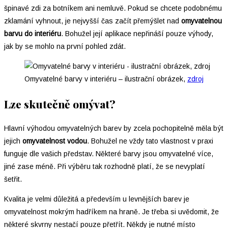
špinavé zdi za botníkem ani nemluvě. Pokud se chcete podobnému
zklamání vyhnout, je nejvyšší čas začít přemýšlet nad
omyvatelnou
barvu do interiéru
. Bohužel její aplikace nepřináší pouze výhody,
jak by se mohlo na první pohled zdát.
Omyvatelné barvy v interiéru – ilustrační obrázek,
zdroj
Lze skutečně omývat?
Hlavní výhodou omyvatelných barev by zcela pochopitelně měla být
jejich
omyvatelnost vodou
. Bohužel ne vždy tato vlastnost v praxi
funguje dle vašich představ. Některé barvy jsou omyvatelné více,
jiné zase méně. Při výběru tak rozhodně platí, že se nevyplatí
šetřit.
Kvalita je velmi důležitá a především u levnějších barev je
omyvatelnost mokrým hadříkem na hraně. Je třeba si uvědomit, že
některé skvrny nestačí pouze přetřít. Někdy je nutné místo