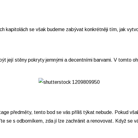
h kapitolách se však budeme zabývat konkrétněji tím, jak vytvoř
y být její stěny pokryty jemnými a decentními barvami. V tomto o
ge předměty, tento bod se vás příliš týkat nebude. Pokud však
ďte se s odborníkem, zda jí lze zachránit a renovovat. Když se 