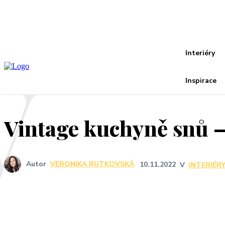
Recover your password
your email
A password will be e-mailed to you.
V
Interiéry
Inspirace
Vintage kuchyně snů – z
Autor
VERONIKA RUTKOVSKÁ
10.11.2022
V
INTERIÉR