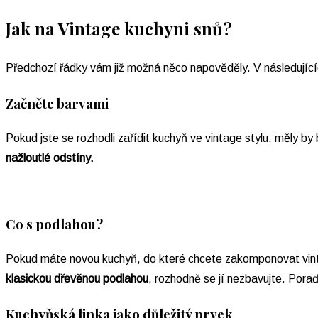
Jak na Vintage kuchyni snů?
Předchozí řádky vám již možná něco napověděly. V následujícíc
Začněte barvami
Pokud jste se rozhodli zařídit kuchyň ve vintage stylu, měly b
nažloutlé odstíny.
Co s podlahou?
Pokud máte novou kuchyň, do které chcete zakomponovat vinta
klasickou dřevěnou podlahou
, rozhodně se jí nezbavujte. Pora
Kuchyňská linka jako důležitý prvek