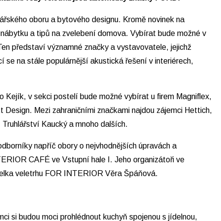
kářského oboru a bytového designu. Kromě novinek na
 nábytku a tipů na zvelebení domova. Vybírat bude možné v
. Ten představí významné značky a vystavovatele, jejichž
se na stále populárnější akustická řešení v interiérech,
jík, v sekci postelí bude možné vybírat u firem Magniflex,
tt Design. Mezi zahraničními značkami najdou zájemci Hettich,
Truhlářství Kaucký a mnoho dalších.
 odborníky napříč obory o nejvhodnějších úpravách a
TERIOR CAFÉ ve Vstupní hale I. Jeho organizátoři ve
 ředitelka veletrhu FOR INTERIOR Věra Špáňová.
mci si budou moci prohlédnout kuchyň spojenou s jídelnou,