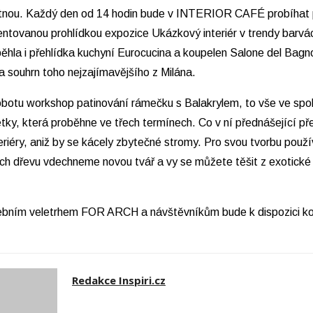
ou šatnou. Každý den od 14 hodin bude v INTERIOR CAFÉ pr
entovanou prohlídkou expozice Ukázkový interiér v trendy barvá
běhla i přehlídka kuchyní Eurocucina a koupelen Salone del Bagno
a souhrn toho nejzajímavějšího z Milána.
otu workshop patinování rámečku s Balakrylem, to vše ve spol
etky, která proběhne ve třech termínech. Co v ní přednášející p
nteriéry, aniž by se kácely zbytečné stromy. Pro svou tvorbu použ
kách dřevu vdechneme novou tvář a vy se můžete těšit z exotick
ím veletrhem FOR ARCH a návštěvníkům bude k dispozici kompl
Redakce Inspiri.cz