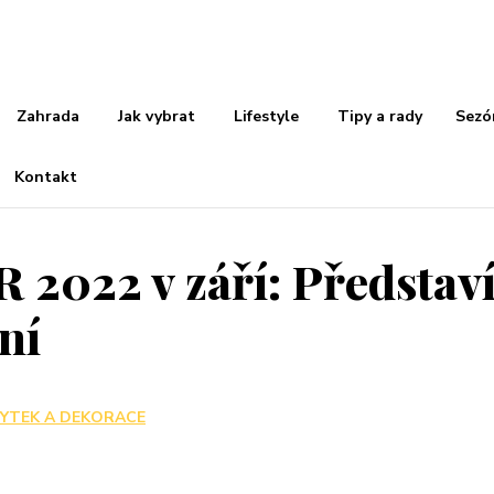
Zahrada
Jak vybrat
Lifestyle
Tipy a rady
Sezó
Kontakt
2022 v září: Představí
ní
YTEK A DEKORACE