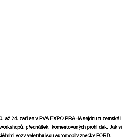
 20. až 24. září se v PVA EXPO PRAHA sejdou tuzemské i
ý workshopů, přednášek i komentovaných prohlídek. Jak si
ciálními vozy veletrhu jsou automobily značky FORD.