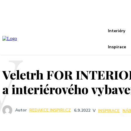
Recover your password
your email
A password will be e-mailed to you.
Interiéry
V
Inspirace
Veletrh FOR INTERIOR 
a interiérového vybave
Autor
REDAKCE INSPIRI.CZ
6.9.2022
V
INSPIRACE
NÁB