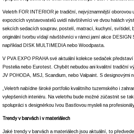
Veletrh FOR INTERIOR je tradiční, nejvýznamnější oborovou u
expozicích vystavovatelů uvidí návštěvníci ve dvou halách v
sekcích sedacích souprav, postelí, matrací, kuchyní, svítidel, 
originální tvorbu vídají návštěvníci v rámci jarní akce DESIGN
například DISK MULTIMEDIA nebo Woodpasta.
V PVA EXPO PRAHA své aktuální kolekce sedaček představí nap
Postelia nebo Eurotest. Chybět nebudou ani kvalitní tradiční 
JV POHODA, MSJ, Scandium, nebo Valpaint. S designovými novi
„Veletrh nabídne široké portfolio kvalitního tuzemského i zahr
vylepšeních interiéru. Na veletrhu bude možné zúčastnit se 
spolupráci s designérkou Ivou Bastlovou mysleli na profesionál
Trendy v barvách i v materiálech
Jaké trendy v barvách a materiálech jsou aktuální, to předvede