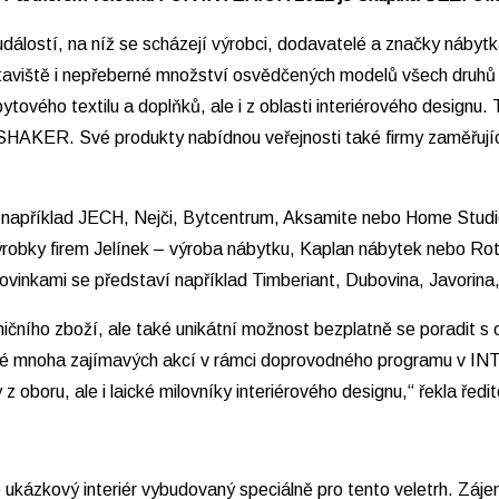
dálostí, na níž se scházejí výrobci, dodavatelé a značky nábyt
ýstaviště i nepřeberné množství osvědčených modelů všech druhů
bytového textilu a doplňků, ale i z oblasti interiérového designu
 SHAKER. Své produkty nabídnou veřejnosti také firmy zaměřující 
říklad JECH, Nejči, Bytcentrum, Aksamite nebo Home Studio Ke
výrobky firem Jelínek – výroba nábytku, Kaplan nábytek nebo Ro
nkami se představí například Timberiant, Dubovina, Javorina, 
aničního zboží, ale také unikátní možnost bezplatně se poradit s
také mnoha zajímavých akcí v rámci doprovodného programu v IN
y z oboru, ale i laické milovníky interiérového designu,“ řekla
 ukázkový interiér vybudovaný speciálně pro tento veletrh. Záje