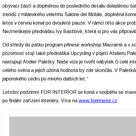
obývací částí a doplněnou do posledního detailu doladěn
trendů z milánského veletrhu Salone del Mobile, doplněná kom
letos v červnu konal po dvouleté pauze. V rámci této akce pro
Nezmeškejte přednášku Ivy Bastlové, která si pro vás připravil
Od středy do pátku program přinese workshop Macramé a v sob
pozornost stojí také přednáška Upcycling v pojetí Atelieru Pal
nastupují Atelier Paletky. Naše vize je tvořit nábytek či celé i
celého světa a jejich užitná hodnota by zde skončila. V Palet
japonského cedru po mnoho dalších let.“
Letošní podzimní FOR INTERIOR se koná v souběhu se stavebn
po finální zařízení interiéru. Více na
www.forinterior.cz
.