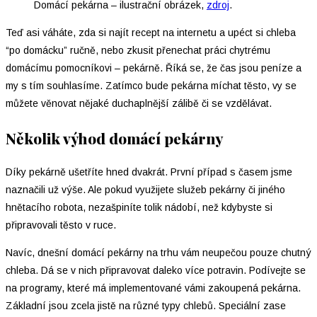
Domácí pekárna – ilustrační obrázek,
zdroj
.
Teď asi váháte, zda si najít recept na internetu a upéct si chleba
“po domácku” ručně, nebo zkusit přenechat práci chytrému
domácímu pomocníkovi – pekárně. Říká se, že čas jsou peníze a
my s tím souhlasíme. Zatímco bude pekárna míchat těsto, vy se
můžete věnovat nějaké duchaplnější zálibě či se vzdělávat.
Několik výhod domácí pekárny
Díky pekárně ušetříte hned dvakrát. První případ s časem jsme
naznačili už výše. Ale pokud využijete služeb pekárny či jiného
hnětacího robota, nezašpiníte tolik nádobí, než kdybyste si
připravovali těsto v ruce.
Navíc, dnešní domácí pekárny na trhu vám neupečou pouze chutný
chleba. Dá se v nich připravovat daleko více potravin. Podívejte se
na programy, které má implementované vámi zakoupená pekárna.
Základní jsou zcela jistě na různé typy chlebů. Speciální zase