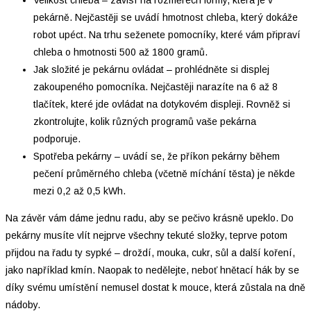
Velikost chleba – závisí na rozměrech formy, která je v
pekárně. Nejčastěji se uvádí hmotnost chleba, který dokáže
robot upéct. Na trhu seženete pomocníky, které vám připraví
chleba o hmotnosti 500 až 1800 gramů.
Jak složité je pekárnu ovládat – prohlédněte si displej
zakoupeného pomocníka. Nejčastěji narazíte na 6 až 8
tlačítek, které jde ovládat na dotykovém displeji. Rovněž si
zkontrolujte, kolik různých programů vaše pekárna
podporuje.
Spotřeba pekárny – uvádí se, že příkon pekárny během
pečení průměrného chleba (včetně míchání těsta) je někde
mezi 0,2 až 0,5 kWh.
Na závěr vám dáme jednu radu, aby se pečivo krásně upeklo. Do
pekárny musíte vlít nejprve všechny tekuté složky, teprve potom
přijdou na řadu ty sypké – droždí, mouka, cukr, sůl a další koření,
jako například kmín. Naopak to nedělejte, neboť hnětací hák by se
díky svému umístění nemusel dostat k mouce, která zůstala na dně
nádoby.