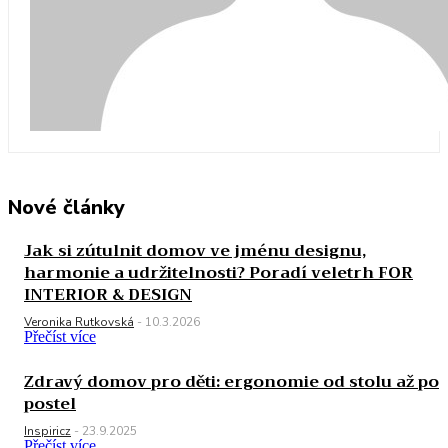
Nové články
Jak si zútulnit domov ve jménu designu,
harmonie a udržitelnosti? Poradí veletrh FOR
INTERIOR & DESIGN
Veronika Rutkovská
-
10.3.2026
Přečíst více
Zdravý domov pro děti: ergonomie od stolu až po
postel
Inspiricz
-
23.9.2025
Přečíst více