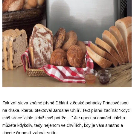
Tak zní slova známé písně Dělání z české pohádky Princové jsou
na draka, kterou otextoval Jaroslav Uhlíř. Text písně začíná: “Když
máš srdce zjihlé, když máš potíže,…” Ale upéct si domácí chleba
můžete kdykoliv, tedy nejenom ve chvílích, kdy je vám smutno a
chcete činností zahnat splín.