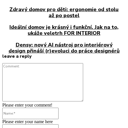
Zdravý domov pro děti: ergonomie od stolu
až po postel
Ideální domov je krásný i funkční. Jak na to,
ukáže veletrh FOR INTERIOR
Densy: nový AI nástroj pro interiérový
design přináší (r)evoluci do práce designérů
leave a reply
Comment:
Please enter your comment!
Name:*
Please enter your name here
Email:*