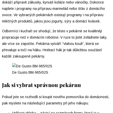
dokáží připravit zákusky, kynuté koláče nebo vánočky. Dokonce
najdete i programy na přípravu marmelád nebo šťáv z domácího
ovoce. Ve vybraných pekárnách existují programy i na přípravu
mléčných produktů, jakou jsou jogurty, sýry a domácí kvásek.
Odborníci i kuchaři se shodují, že těsto v pekárně se kvalitněji
propracuje než v domácím robotovi. V ruce to jistě zvládnete taky,
ale více se zapotíte. Pekárna vytváří “vlahou kouli”, která se
převaluje a točí na háku. Hnětací hák je tak důležitou součástí
každé zakoupené pekárny.
De Gusto BM-965/02S
Jak si vybrat správnou pekárnu
Pokud jste se rozhodli si koupit nového pomocníka do domácnosti,
pak myslete na následující parametry při jeho nákupu: