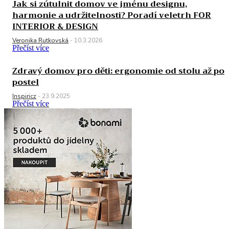
Jak si zútulnit domov ve jménu designu,
harmonie a udržitelnosti? Poradí veletrh FOR
INTERIOR & DESIGN
Veronika Rutkovská
-
10.3.2026
Přečíst více
Zdravý domov pro děti: ergonomie od stolu až po
postel
Inspiricz
-
23.9.2025
Přečíst více