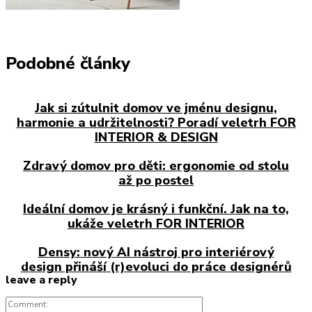
Podobné články
Jak si zútulnit domov ve jménu designu,
harmonie a udržitelnosti? Poradí veletrh FOR
INTERIOR & DESIGN
Zdravý domov pro děti: ergonomie od stolu
až po postel
Ideální domov je krásný i funkční. Jak na to,
ukáže veletrh FOR INTERIOR
Densy: nový AI nástroj pro interiérový
design přináší (r)evoluci do práce designérů
leave a reply
Comment: