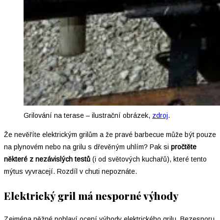
Grilování na terase – ilustrační obrázek,
zdroj
.
Že nevěříte elektrickým grilům a že pravé barbecue může být pouze
na plynovém nebo na grilu s dřevěným uhlím? Pak si
pročtěte
některé z nezávislých testů
(i od světových kuchařů), které tento
mýtus vyvracejí. Rozdíl v chuti nepoznáte.
Elektrický gril má nesporné výhody
Zejména něžné pohlaví ocení výhody elektrického grilu. Bezesporu