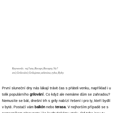
Keywords: raj?ata;Recept;Recepty;Va?
ení;Grilování;Grilujeme;zelenina;ryba;Ryby
První sluneční dny nás lákají trávit čas s přáteli venku, například i u
tolik populárního
grilování
. Co když ale nemáme dům se zahradou?
Nemusíte se bát, dnešní trh s grily nabízí řešení i pro ty, kteří bydlí
v bytě. Postačí vám
balkón
nebo
terasa
. V nejhorším případě se s