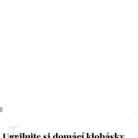
Ugrilujte si domácí klobásky