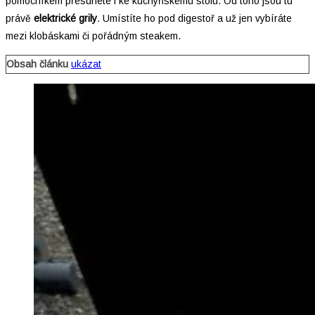
pomocníkem přesunete i ke kuchyňskému stolu. Od toho jsou tu
právě
elektrické grily
. Umístíte ho pod digestoř a už jen vybíráte
mezi klobáskami či pořádným steakem.
Obsah článku
ukázat