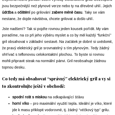
jsou bezpečnější než plynové verze nebo ty na dřevěné uhlí. Jejich
údržba
a
očištění
po grilování
zabere méně času
. Taky se vám
nestane, že dojde návštěva, chcete grilovat a došlo uhlí.
Jste nadšení? Tak si pojďte rovnou jeden kousek pořídit. My vám
poradíme, na co při jeho výběru myslet a co by měl každý “funkční”
gril obsahovat v základní sestavě. Na začátek je dobré si uvědomit,
že pravý elektrický gril je srovnatelný s tím plynovým. Tedy žádný
ohřívač s teflonovou celokontaktní plochou. To byste si rovnou
mohli připravit steak na normální pánvi. Gril neobsahuje žádnou
topnou desku.
Co tedy má obsahovat “správný” elektrický gril a vy si
to zkontrolujte ještě v obchodě:
spodní rošt s miskou
na odkapávající šťávu
horní víko
– pro maximální využití tepla. Ideální je víko, které
jde k masu přiklopit vodorovně, tj. žádný “véčkový typ” grilu.