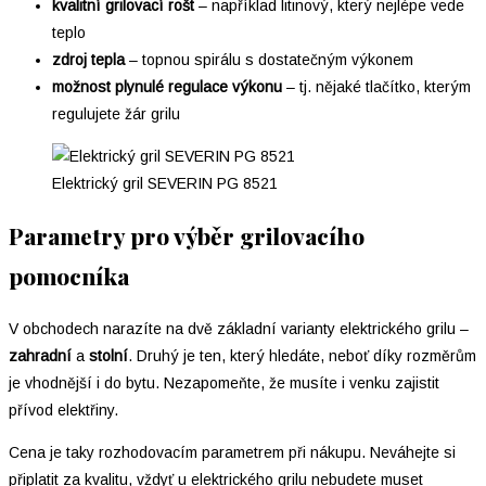
kvalitní grilovací rošt
– například litinový, který nejlépe vede
teplo
zdroj tepla
– topnou spirálu s dostatečným výkonem
možnost plynulé regulace výkonu
– tj. nějaké tlačítko, kterým
regulujete žár grilu
Elektrický gril SEVERIN PG 8521
Parametry pro výběr grilovacího
pomocníka
V obchodech narazíte na dvě základní varianty elektrického grilu –
zahradní
a
stolní
. Druhý je ten, který hledáte, neboť díky rozměrům
je vhodnější i do bytu. Nezapomeňte, že musíte i venku zajistit
přívod elektřiny.
Cena je taky rozhodovacím parametrem při nákupu. Neváhejte si
připlatit za kvalitu, vždyť u elektrického grilu nebudete muset