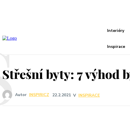
Recover your password
your email
A password will be e-mailed to you.
S
Interiéry
Inspirace
Střešní byty: 7 výhod 
Autor
INSPIRICZ
22.2.2021
V
INSPIRACE