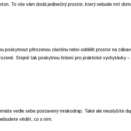
eton. To vše vám dodá jedinečný prostor, který nebude mít dom
u poskytnout přirozenou zástěnu nebo oddělit prostor na zábavu
rozeně. Stejně tak poskytnou řešení pro praktické vychytávky – m
emáte vedle sebe postavený mrakodrap. Také ale neuslyšíte dup
nebudete vědět, co s ním.