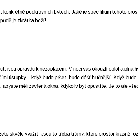
oví, konkrétně podkrovních bytech. Jaké je specifikum tohoto pro
půdě je zkrátka boží!
t, jsou opravdu k nezaplacení. V noci vás okouzlí obloha plná h
šími ústupky – když bude pršet, bude déšť hlučnější. Když bude 
, abyste měli zavřená okna, kdykoliv byt opustíte. Je to ale vše
ete skvěle využít. Jsou to třeba trámy, které prostor krásně rozč