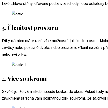
také cihlové stěny, dřevěné podlahy a schody nebo odhalený b
3. Členitost prostoru
Díky trámům máte také více možností, jak členit prostor. Moho
závěsy nebo posuvné dveře, nebo prostor rozčlenit na zóny při
nebo světýlka.
4. Více soukromí
Skvělé je, že vám nikdo nebude koukat do oken. Pokud tedy n
zašikmená střecha vám poskytnou tolik soukromí, že za chvíli 