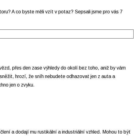
storu? A co byste měli vzít v potaz? Sepsali jsme pro vás 7
vězd, přes den zase výhledy do okolí bez toho, aniž by vám
sněžit, hrozí, že sníh nebudete odhazovat jen z auta a
chno jen o zvyku.
lení a dodají mu rustikální a industriální vzhled. Mohou to být