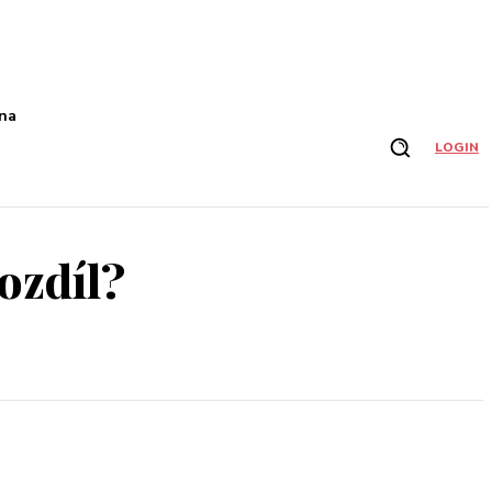
na
LOGIN
ozdíl?