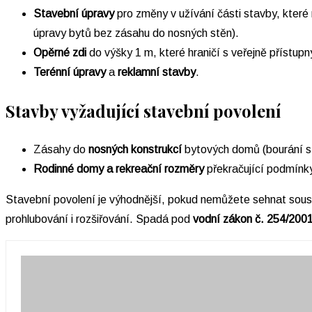
Stavební úpravy
pro změny v užívání části stavby, které
úpravy bytů bez zásahu do nosných stěn).
Opěrné zdi
do výšky 1 m, které hraničí s veřejně přístu
Terénní úpravy
a
reklamní stavby
.
Stavby vyžadující stavební povolení
Zásahy do
nosných konstrukcí
bytových domů (bourání st
Rodinné domy a rekreační rozměry
překračující podmínky
Stavební povolení je výhodnější, pokud nemůžete sehnat sou
prohlubování i rozšiřování. Spadá pod
vodní zákon č. 254/200