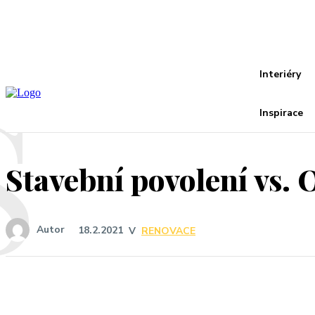
Recover your password
your email
A password will be e-mailed to you.
S
Interiéry
Inspirace
Stavební povolení vs. 
Autor
18.2.2021
V
RENOVACE