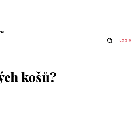
na
LOGIN
ých košů?