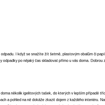
odpadu. I když se snažíte žít šetrně, plastovým obalům či pap
hny odpadky po nějaký čas skladovat přímo u vás doma. Dobrou zp
doma několik igelitových tašek, do kterých v lepším případě tříd
pach a pohled na ně dokáže zkazit dojem z každého interiéru. N