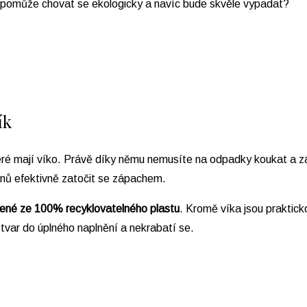
 pomůže chovat se ekologicky a navíc bude skvěle vypadat?
ík
eré mají víko. Právě díky němu nemusíte na odpadky koukat a z
ýdnů efektivně zatočit se zápachem.
ené ze 100% recyklovatelného plastu
. Kromě víka jsou praktick
tvar do úplného naplnění a nekrabatí se.