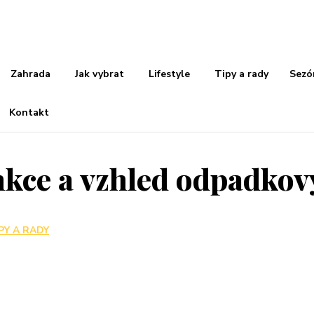
Zahrada
Jak vybrat
Lifestyle
Tipy a rady
Sezó
Kontakt
nkce a vzhled odpadkov
PY A RADY