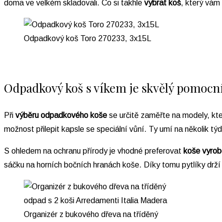
doma ve velkém skladovali. Co si takhle
vybrat koš
, který vám
Odpadkový koš Toro 270233, 3x15L
Odpadkový koš s víkem je skvělý pomocn
Při
výběru odpadkového koše
se určitě zaměřte na modely, kt
možnost přilepit kapsle se speciální vůní. Ty umí na několik t
S ohledem na ochranu přírody je vhodné preferovat
koše vyrob
sáčku na horních bočních hranách koše. Díky tomu pytlíky drží 
Organizér z bukového dřeva na tříděný