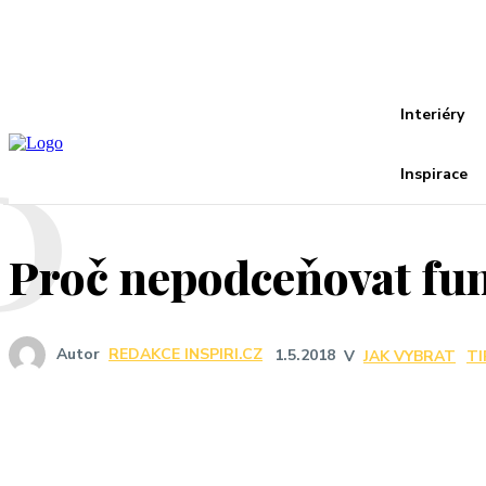
Recover your password
your email
A password will be e-mailed to you.
P
Interiéry
Inspirace
Proč nepodceňovat fu
Autor
REDAKCE INSPIRI.CZ
1.5.2018
V
JAK VYBRAT
TI