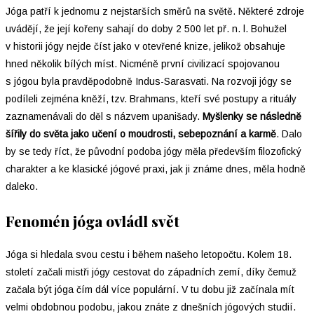
Jóga patří k jednomu z nejstarších směrů na světě. Některé zdroje
uvádějí, že její kořeny sahají do doby 2 500 let př. n. l. Bohužel
v historii jógy nejde číst jako v otevřené knize, jelikož obsahuje
hned několik bílých míst. Nicméně první civilizací spojovanou
s jógou byla pravděpodobně Indus-Sarasvati. Na rozvoji jógy se
podíleli zejména kněží, tzv. Brahmans, kteří své postupy a rituály
zaznamenávali do děl s názvem upanišady.
Myšlenky se následně
šířily do světa jako učení o moudrosti, sebepoznání a karmě
. Dalo
by se tedy říct, že původní podoba jógy měla především filozofický
charakter a ke klasické jógové praxi, jak ji známe dnes, měla hodně
daleko.
Fenomén jóga ovládl svět
Jóga si hledala svou cestu i během našeho letopočtu. Kolem 18.
století začali mistři jógy cestovat do západních zemí, díky čemuž
začala být jóga čím dál více populární. V tu dobu již začínala mít
velmi obdobnou podobu, jakou znáte z dnešních jógových studií.