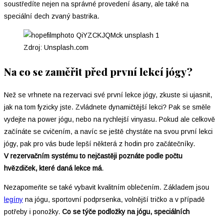
soustředíte nejen na správné provedení ásany, ale také na
speciální dech zvaný bastrika.
Zdroj: Unsplash.com
Na co se zaměřit před první lekcí jógy?
Než se vrhnete na rezervaci své první lekce jógy, zkuste si ujasnit,
jak na tom fyzicky jste. Zvládnete dynamičtější lekci? Pak se směle
vydejte na power jógu, nebo na rychlejší vinyasu. Pokud ale celkově
začínáte se cvičením, a navíc se ještě chystáte na svou první lekci
jógy, pak pro vás bude lepší některá z hodin pro začátečníky.
V rezervačním systému to nejčastěji poznáte podle počtu
hvězdiček, které daná lekce má
.
Nezapomeňte se také vybavit kvalitním oblečením. Základem jsou
legíny
na jógu, sportovní podprsenka, volnější tričko a v případě
potřeby i ponožky.
Co se týče podložky na jógu, speciálních