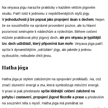
Na vinyasa jógu narazíte prakticky v každém větším jógovém
studiu. Patří totiž k jednomu z nejoblíbenějších stylů jógy.
V jednoduchosti ji lze popsat jako propojení ásan s dechem
. Nejen
že se soustředíte na správné provedení pozice, ale tu hlavní
pozornost směrujete k nádechům a výdechům. Během cvičení
můžete praktikovat plný jógový dech,
ale pro vinyasu je typičtější
tzv. dech udždžádí, který připomíná šum moře
. Vinyasa jóga patří
spíše k dynamičtějším „odrůdám“ jógy, ale jakmile ji jednou
vyzkoušíte, nebudete chtít jinou.
Hatha jóga
Hatha jóga je stylem založeným na spojování protikladů.
Ha
, což
značí sluneční energii a
tha
, která symbolizuje měsíční energii.
V praxi si pak představte
spíše klidnější cvičení založené na
pohybu i zastavení, propojení jógové filozofie a praxe
a především
na souznění těla s myslí. Hatha jóga má pomáhat se