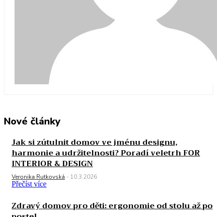
Nové články
Jak si zútulnit domov ve jménu designu,
harmonie a udržitelnosti? Poradí veletrh FOR
INTERIOR & DESIGN
Veronika Rutkovská
-
10.3.2026
Přečíst více
Zdravý domov pro děti: ergonomie od stolu až po
postel