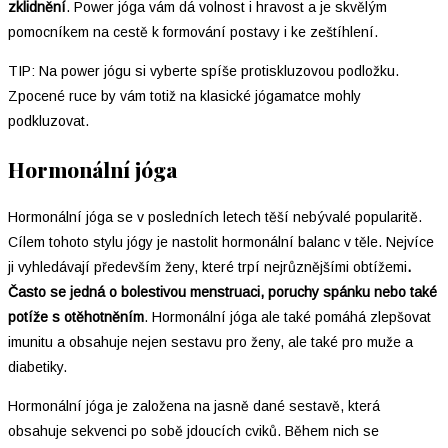
zklidnění
. Power jóga vám dá volnost i hravost a je skvělým
pomocníkem na cestě k formování postavy i ke zeštíhlení.
TIP: Na power jógu si vyberte spíše protiskluzovou podložku.
Zpocené ruce by vám totiž na klasické jógamatce mohly
podkluzovat.
Hormonální jóga
Hormonální jóga se v posledních letech těší nebývalé popularitě.
Cílem tohoto stylu jógy je nastolit hormonální balanc v těle. Nejvíce
ji vyhledávají především ženy, které trpí nejrůznějšími obtížemi
.
Často se jedná o bolestivou menstruaci, poruchy spánku nebo také
potíže s otěhotněním
. Hormonální jóga ale také pomáhá zlepšovat
imunitu a obsahuje nejen sestavu pro ženy, ale také pro muže a
diabetiky.
Hormonální jóga je založena na jasně dané sestavě, která
obsahuje sekvenci po sobě jdoucích cviků. Během nich se