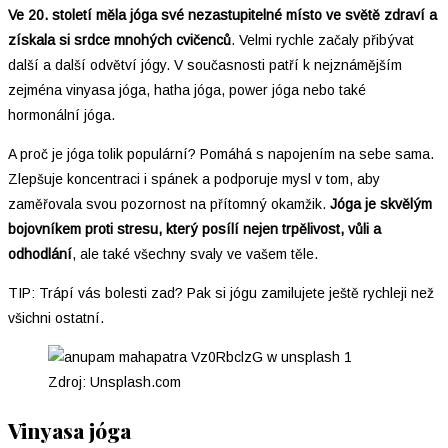
Ve 20. století měla jóga své nezastupitelné místo ve světě zdraví a
získala si srdce mnohých cvičenců
. Velmi rychle začaly přibývat
další a další odvětví jógy. V současnosti patří k nejznámějším
zejména vinyasa jóga, hatha jóga, power jóga nebo také
hormonální jóga.
A proč je jóga tolik populární? Pomáhá s napojením na sebe sama.
Zlepšuje koncentraci i spánek a podporuje mysl v tom, aby
zaměřovala svou pozornost na přítomný okamžik.
Jóga je skvělým
bojovníkem proti stresu, který posílí nejen trpělivost, vůli a
odhodlání
, ale také všechny svaly ve vašem těle.
TIP: Trápí vás bolesti zad? Pak si jógu zamilujete ještě rychleji než
všichni ostatní.
Zdroj: Unsplash.com
Vinyasa jóga