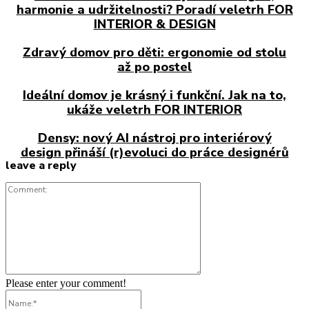
harmonie a udržitelnosti? Poradí veletrh FOR
INTERIOR & DESIGN
Zdravý domov pro děti: ergonomie od stolu
až po postel
Ideální domov je krásný i funkční. Jak na to,
ukáže veletrh FOR INTERIOR
Densy: nový AI nástroj pro interiérový
design přináší (r)evoluci do práce designérů
leave a reply
Comment:
Please enter your comment!
Name:*