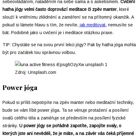
sebeovládáním, naladěním na sebe sama a s asketismem.
Cvičení
hatha jógy velmi často doprovází meditace či zpěv manter
, které
slouží k vnitřnímu zklidnění a zaměření se na přítomný okamžik. A
pokud si lámete hlavu s tím, že nevíte,
jak meditovat
, nemusíte se
bát. Podobně jako u cvičení je i meditace otázkou praxe.
TIP: Chystáte se na svou první lekci jógy? Pak by hatha jóga mohla
být pro začátek tou správnou volbou.
Zdroj: Unsplash.com
Power jóga
Pokud si příliš nepotrpíte na zpěv manter nebo meditační techniky,
bude se vám líbit power jóga. Ta se věnuje protažení a posílení
svalů celého těla a zaměřuje se především na posílení fyzické
stránky.
U power jógy se pořádně zapotíte, zapojíte svaly, o
kterých jste ani nevěděli, že je máte, a na závěr vás čeká příjemné