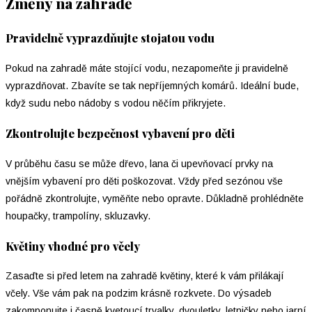
Změny na zahradě
Pravidelně vyprazdňujte stojatou vodu
Pokud na zahradě máte stojící vodu, nezapomeňte ji pravidelně
vyprazdňovat. Zbavíte se tak nepříjemných komárů. Ideální bude,
když sudu nebo nádoby s vodou něčím přikryjete.
Zkontrolujte bezpečnost vybavení pro děti
V průběhu času se může dřevo, lana či upevňovací prvky na
vnějším vybavení pro děti poškozovat. Vždy před sezónou vše
pořádně zkontrolujte, vyměňte nebo opravte. Důkladně prohlédněte
houpačky, trampolíny, skluzavky.
Květiny vhodné pro včely
Zasaďte si před letem na zahradě květiny, které k vám přilákají
včely. Vše vám pak na podzim krásně rozkvete. Do výsadeb
zakomponujte i časně kvetoucí trvalky, dvouletky, letničky nebo jarní