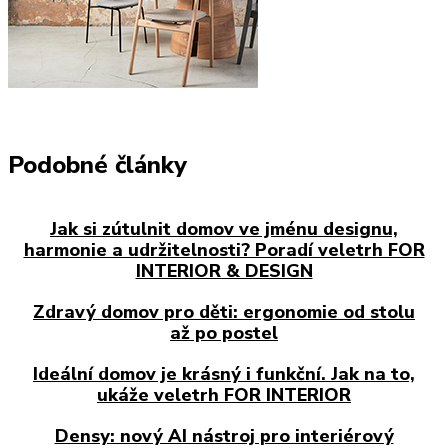
Podobné články
Jak si zútulnit domov ve jménu designu,
harmonie a udržitelnosti? Poradí veletrh FOR
INTERIOR & DESIGN
Zdravý domov pro děti: ergonomie od stolu
až po postel
Ideální domov je krásný i funkční. Jak na to,
ukáže veletrh FOR INTERIOR
Densy: nový AI nástroj pro interiérový