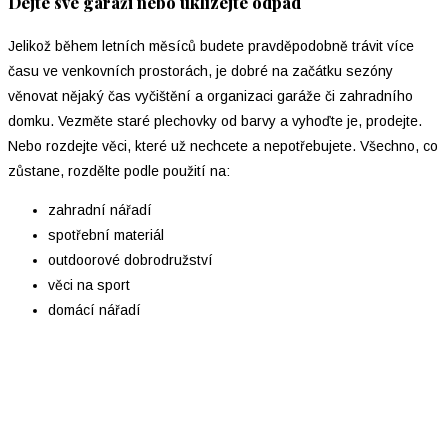
Dejte své garáži nebo uklízejte odpad
Jelikož během letních měsíců budete pravděpodobně trávit více
času ve venkovních prostorách, je dobré na začátku sezóny
věnovat nějaký čas vyčištění a organizaci garáže či zahradního
domku. Vezměte staré plechovky od barvy a vyhoďte je, prodejte.
Nebo rozdejte věci, které už nechcete a nepotřebujete. Všechno, co
zůstane, rozdělte podle použití na:
zahradní nářadí
spotřební materiál
outdoorové dobrodružství
věci na sport
domácí nářadí