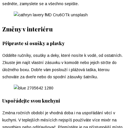
sedněte, zamyslete se a všechno sepište.
Změny v interiéru
Připravte si osušky a plavky
Oddělte ručníky, osušky a deky, které nosíte k vodě, od ostatních.
Zkuste jim najít vlastní zásuvku v komodě nebo jejich strčte do
úložného boxu. Dobře vám poslouží i plážová taška, kterou
schováte za dveře nebo do spodní zásuvky šatníku.
Uspořádejte svou kuchyni
Změna ročních období je vhodná doba i na uspořádání věcí v
kuchyni. V teplejších měsících nejspíš používáte více mixér na
smoothies nebo odšťavňovač. Přemístěte je na přístupnější místo.