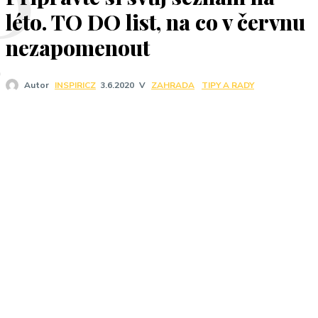
P
léto. TO DO list, na co v červnu
nezapomenout
V
ZAHRADA
TIPY A RADY
Autor
INSPIRICZ
3.6.2020