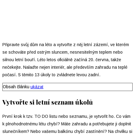
Připravte svůj dům na léto a vytvořte z něj letní zázemí, ve kterém
se schováte před ostrým sluncem, nesnesitelným teplem nebo
silnou letní bouří. Léto letos oficiálně začíná 20. června, takže
nečekejte. Nalaďte nejen interiér, ale především zahradu na teplé
počasí. S těmito 13 úkoly to zvládnete levou zadní.
Obsah článku
ukázat
Vytvořte si letní seznam úkolů
První krok k tzv. TO DO listu nebo seznamu, je vytvořit ho. Co vám
k plnohodnotnému létu chybí? Máte zahradu a potřebujete ji doplnit
slunečníkem? Nebo vašemu balkónu chybí zastínění? Na chvilku si