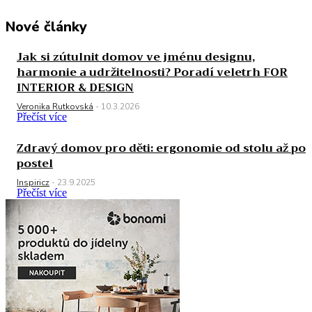
Nové články
Jak si zútulnit domov ve jménu designu,
harmonie a udržitelnosti? Poradí veletrh FOR
INTERIOR & DESIGN
Veronika Rutkovská
-
10.3.2026
Přečíst více
Zdravý domov pro děti: ergonomie od stolu až po
postel
Inspiricz
-
23.9.2025
Přečíst více