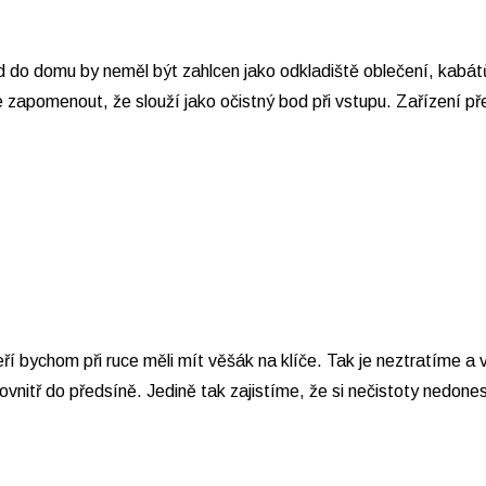
d do domu by neměl být zahlcen jako odkladiště oblečení, kabát
 zapomenout, že slouží jako očistný bod při vstupu. Zařízení 
í bychom při ruce měli mít věšák na klíče. Tak je neztratíme a
vnitř do předsíně. Jedině tak zajistíme, že si nečistoty nedon