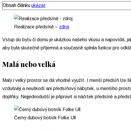
Obsah článku
ukázat
Realizace předsíně –
zdroj
Vstup do bytu či domu je ukázkou našeho vkusu a napovídá, jak 
aby byla skutečně příjemná a současně splnila funkce pro odklá
Malá nebo velká
Malý i velký prostor se dá vhodně využít. I menší předsíň lze 
vzdušněji a neuškodí ani předsíňový nábytek, u menšího prost
doplňky. Nejjednodušší je připravit si náčrtek předsíně a předs
Černý dubový botník Folke Ull