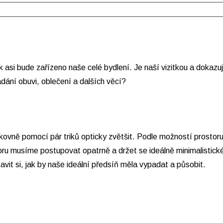
asi bude zařízeno naše celé bydlení. Je naší vizitkou a dokazuje
dání obuvi, oblečení a dalších věcí?
šikovně pomocí pár triků opticky zvětšit. Podle možností prostor
oru musíme postupovat opatrně a držet se ideálně minimalistick
tavit si, jak by naše ideální předsíň měla vypadat a působit.