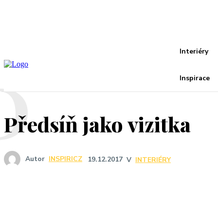
Recover your password
your email
A password will be e-mailed to you.
P
Interiéry
Inspirace
Předsíň jako vizitka
Autor
INSPIRICZ
19.12.2017
V
INTERIÉRY