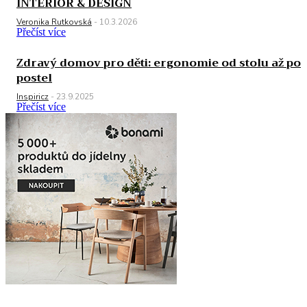
INTERIOR & DESIGN
Veronika Rutkovská
-
10.3.2026
Přečíst více
Zdravý domov pro děti: ergonomie od stolu až po
postel
Inspiricz
-
23.9.2025
Přečíst více