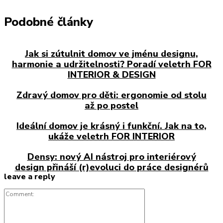
Podobné články
Jak si zútulnit domov ve jménu designu,
harmonie a udržitelnosti? Poradí veletrh FOR
INTERIOR & DESIGN
Zdravý domov pro děti: ergonomie od stolu
až po postel
Ideální domov je krásný i funkční. Jak na to,
ukáže veletrh FOR INTERIOR
Densy: nový AI nástroj pro interiérový
design přináší (r)evoluci do práce designérů
leave a reply
Comment: