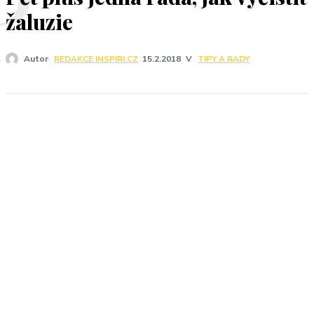
P
žaluzie
V
TIPY A RADY
Autor
REDAKCE INSPIRI.CZ
15.2.2018