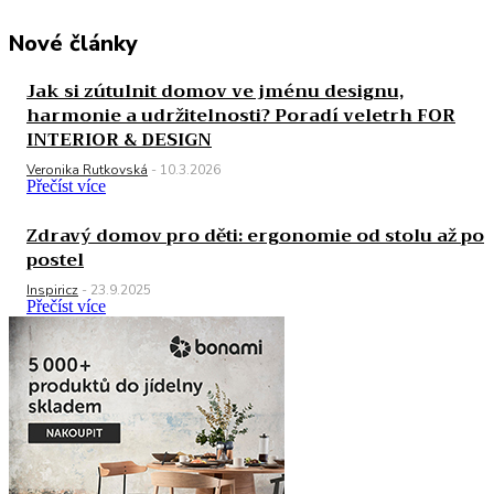
Nové články
Jak si zútulnit domov ve jménu designu,
harmonie a udržitelnosti? Poradí veletrh FOR
INTERIOR & DESIGN
Veronika Rutkovská
-
10.3.2026
Přečíst více
Zdravý domov pro děti: ergonomie od stolu až po
postel
Inspiricz
-
23.9.2025
Přečíst více