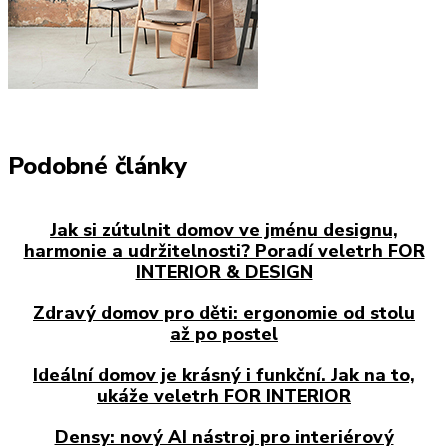
Podobné články
Jak si zútulnit domov ve jménu designu,
harmonie a udržitelnosti? Poradí veletrh FOR
INTERIOR & DESIGN
Zdravý domov pro děti: ergonomie od stolu
až po postel
Ideální domov je krásný i funkční. Jak na to,
ukáže veletrh FOR INTERIOR
Densy: nový AI nástroj pro interiérový