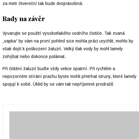
za metr čtvereční tak bude dvojnásobná.
Rady na závěr
Vyvarujte se použití vysokotlakého vodního čističe. Tak zvaná
„vapka“ by vám na první pohled sice mohla práci urychlit, mohlo by
však dojít k poškození žaluzií. Velký tlak vody by mohl lamely
zohýbat nebo dokonce polámat.
Při čištění žaluzií buďte vždy velice opatrní. Při rychlém a
nepozorném stírání prachu byste mohli přetrhat struny, které lamely
spojují k sobě. Úklid by se vám tak nepříjemně prodražil.