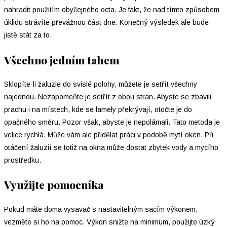
nahradit použitím obyčejného octa. Je fakt, že nad tímto způsobem
úklidu strávíte převážnou část dne. Konečný výsledek ale bude
jistě stát za to.
Všechno jedním tahem
Sklopíte-li žaluzie do svislé polohy, můžete je setřít všechny
najednou. Nezapomeňte je setřít z obou stran. Abyste se zbavili
prachu i na místech, kde se lamely překrývají, otočte je do
opačného směru. Pozor však, abyste je nepolámali. Tato metoda je
velice rychlá. Může vám ale přidělat práci v podobě mytí oken. Při
otáčení žaluzií se totiž na okna může dostat zbytek vody a mycího
prostředku.
Využijte pomocníka
Pokud máte doma vysavač s nastavitelným sacím výkonem,
vezměte si ho na pomoc. Výkon snižte na minimum, použijte úzký