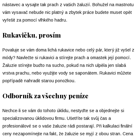
nástavec a vysajte tak prach z vašich žaluzií. Bohužel na mastnotu
vám vysavač nebude nic platný a zbytek práce budete muset opět
vyřešit za pomocí vlhkého hadru.
Rukavičku, prosím
Povaluje se vám doma lichá rukavice nebo celý pár, který již vyšel z
módy? Navlečte si rukavici a stírejte prach a omastek její pomocí.
Žaluzie stírejte buďto na sucho, pokud na nich ulpěla jen slabá
vrstva prachu, nebo využijte vody se saponátem. Rukavici můžete
popřípadě nahradit starou ponožkou.
Odborník za všechny peníze
Nechce-li se vám do tohoto úklidu, nestyďte se a objednejte si
specializovanou úklidovou firmu. Ušetříte tak svůj čas a
profesionálové se o vaše žaluzie rádi postarají. Při kalkulaci finální
ceny nezapomínejte na fakt, že žaluzie se myjí z obou stran. Cena