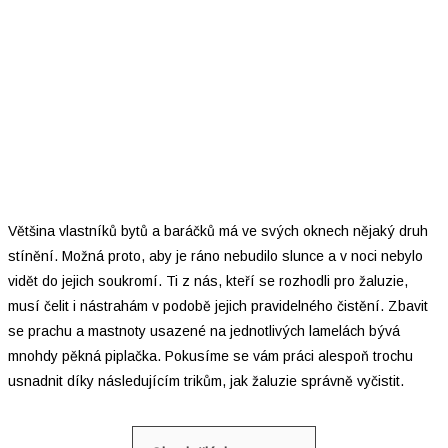
Většina vlastníků bytů a baráčků má ve svých oknech nějaký druh
stínění. Možná proto, aby je ráno nebudilo slunce a v noci nebylo
vidět do jejich soukromí. Ti z nás, kteří se rozhodli pro žaluzie,
musí čelit i nástrahám v podobě jejich pravidelného čistění. Zbavit
se prachu a mastnoty usazené na jednotlivých lamelách bývá
mnohdy pěkná piplačka. Pokusíme se vám práci alespoň trochu
usnadnit díky následujícím trikům, jak žaluzie správně vyčistit.