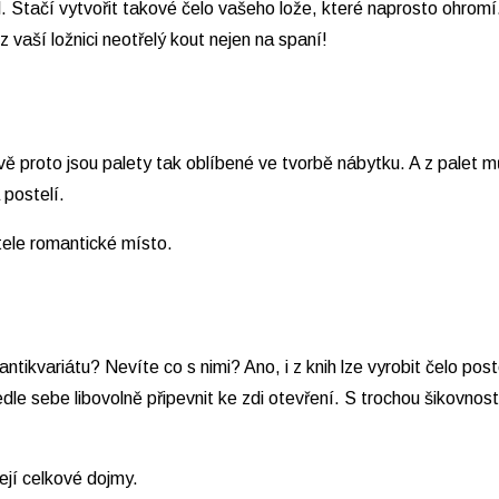
tel. Stačí vytvořit takové čelo vašeho lože, které naprosto ohr
 vaší ložnici neotřelý kout nejen na spaní!
 proto jsou palety tak oblíbené ve tvorbě nábytku. A z palet m
 postelí.
tele romantické místo.
ntikvariátu? Nevíte co s nimi? Ano, i z knih lze vyrobit čelo po
le sebe libovolně připevnit ke zdi otevření. S trochou šikovnosti
její celkové dojmy.