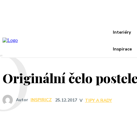
Recover your password
your email
A password will be e-mailed to you.
O
Interiéry
Inspirace
Originální čelo postel
Autor
INSPIRICZ
25.12.2017
V
TIPY A RADY