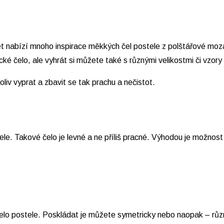
t nabízí mnoho inspirace měkkých čel postele z polštářové moza
ké čelo, ale vyhrát si můžete také s různými velikostmi či vzory
liv vyprat a zbavit se tak prachu a nečistot.
e. Takové čelo je levné a ne příliš pracné. Výhodou je možnost z
 čelo postele. Poskládat je můžete symetricky nebo naopak – růz