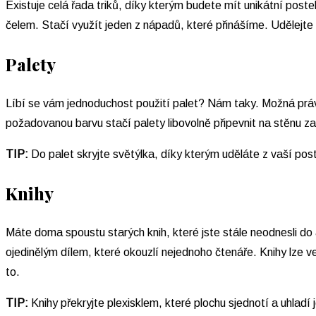
Existuje celá řada triků, díky kterým budete mít unikátní pos
čelem. Stačí využít jeden z nápadů, které přinášíme. Udělejte z
Palety
Líbí se vám jednoduchost použití palet? Nám taky. Možná právě
požadovanou barvu stačí palety libovolně připevnit na stěnu za
TIP:
Do palet skryjte světýlka, díky kterým uděláte z vaší pos
Knihy
Máte doma spoustu starých knih, které jste stále neodnesli do a
ojedinělým dílem, které okouzlí nejednoho čtenáře. Knihy lze ved
to.
TIP:
Knihy překryjte plexisklem, které plochu sjednotí a uhladí 