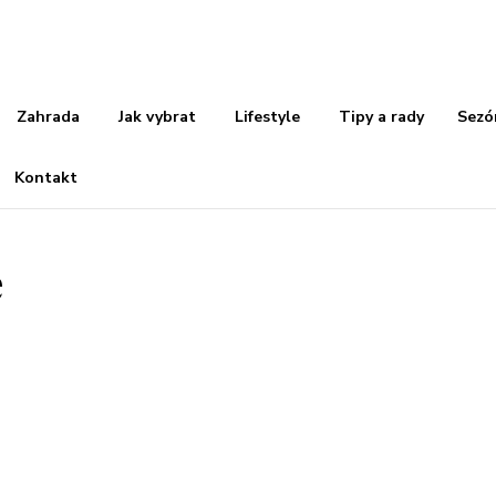
Zahrada
Jak vybrat
Lifestyle
Tipy a rady
Sezó
Kontakt
e