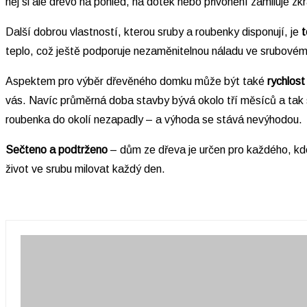
něj si ale dřevo na pohled, na dotek nebo přivonění zamiluje zk
Další dobrou vlastností, kterou sruby a roubenky disponují, je
t
teplo, což ještě podporuje nezaměnitelnou náladu ve srubové
Aspektem pro výběr dřevěného domku může být také
rychlost
vás. Navíc průměrná doba stavby bývá okolo tří měsíců a tak si
roubenka do okolí nezapadly – a výhoda se stává nevýhodou.
Sečteno a podtrženo
– dům ze dřeva je určen pro každého, kdo
život ve srubu milovat každý den.