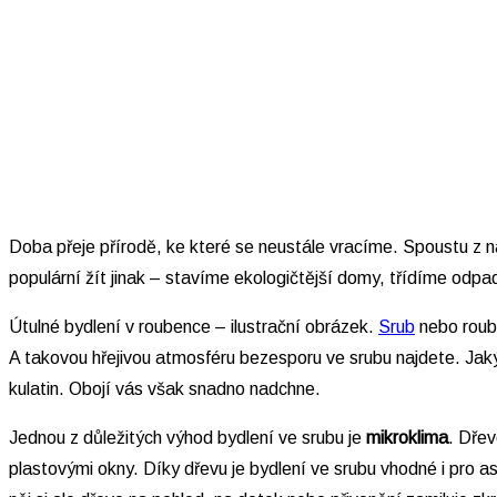
Doba přeje přírodě, ke které se neustále vracíme. Spoustu z ná
populární žít jinak – stavíme ekologičtější domy, třídíme odpa
Útulné bydlení v roubence – ilustrační obrázek.
Srub
nebo roub
A takovou hřejivou atmosféru bezesporu ve srubu najdete. Jaký
kulatin. Obojí vás však snadno nadchne.
Jednou z důležitých výhod bydlení ve srubu je
mikroklima
. Dře
plastovými okny. Díky dřevu je bydlení ve srubu vhodné i pro 