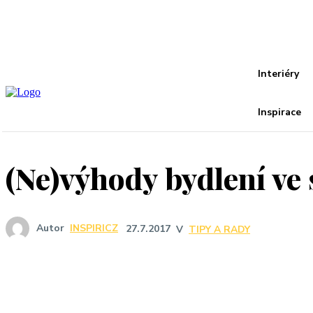
Recover your password
your email
A password will be e-mailed to you.
Interiéry
Inspirace
(Ne)výhody bydlení ve
Autor
INSPIRICZ
27.7.2017
V
TIPY A RADY