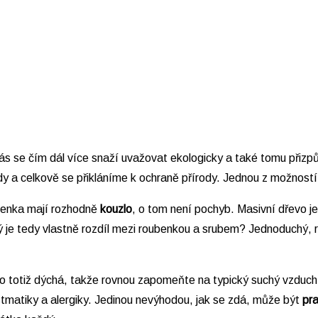
s se čím dál více snaží uvažovat ekologicky a také tomu přizpůs
dy a celkově se přikláníme k ochraně přírody. Jednou z možností,
enka mají rozhodně
kouzlo
, o tom není pochyb. Masivní dřevo j
 je tedy vlastně rozdíl mezi roubenkou a srubem? Jednoduchý, r
vo totiž dýchá, takže rovnou zapomeňte na typický suchý vzduc
astmatiky a alergiky. Jedinou nevýhodou, jak se zdá, může být
pr