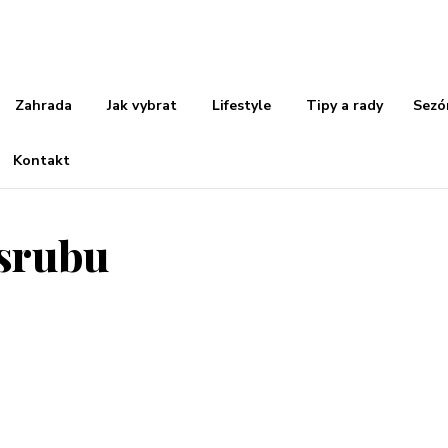
Zahrada
Jak vybrat
Lifestyle
Tipy a rady
Sezó
Kontakt
 srubu