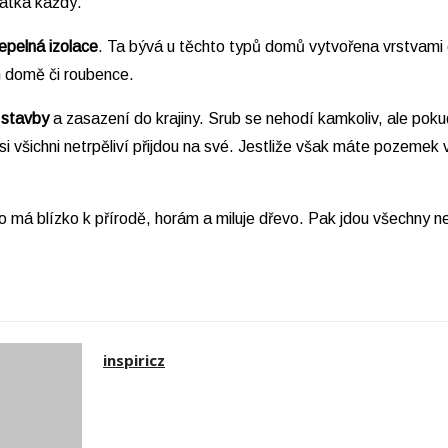
rátka každý.
epelná izolace
. Ta bývá u těchto typů domů vytvořena vrstvami o
m domě či roubence.
 stavby
a zasazení do krajiny. Srub se nehodí kamkoliv, ale p
 všichni netrpěliví přijdou na své. Jestliže však máte pozemek 
 má blízko k přírodě, horám a miluje dřevo. Pak jdou všechny n
inspiricz