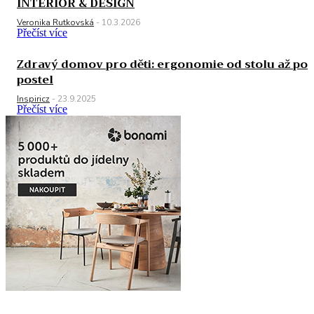
INTERIOR & DESIGN
Veronika Rutkovská
-
10.3.2026
Přečíst více
Zdravý domov pro děti: ergonomie od stolu až po
postel
Inspiricz
-
23.9.2025
Přečíst více