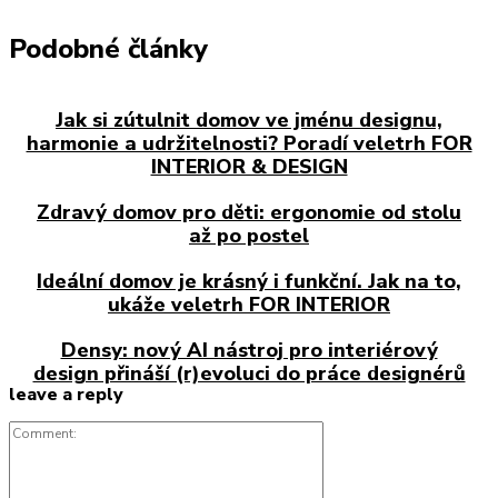
Podobné články
Jak si zútulnit domov ve jménu designu,
harmonie a udržitelnosti? Poradí veletrh FOR
INTERIOR & DESIGN
Zdravý domov pro děti: ergonomie od stolu
až po postel
Ideální domov je krásný i funkční. Jak na to,
ukáže veletrh FOR INTERIOR
Densy: nový AI nástroj pro interiérový
design přináší (r)evoluci do práce designérů
leave a reply
Comment: