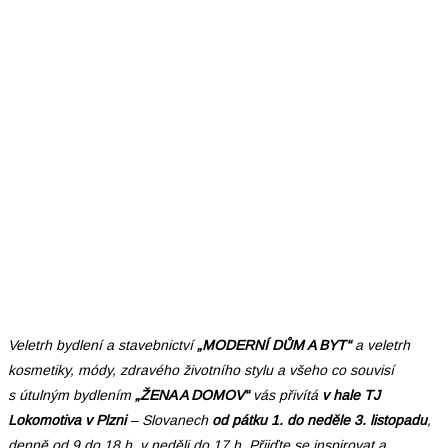
Veletrh bydlení a stavebnictví
„MODERNÍ DŮM A BYT“
a veletrh
kosmetiky, módy, zdravého životního stylu a všeho co souvisí
s útulným bydlením
„ŽENA A DOMOV“
vás přivítá
v hale
TJ
Lokomotiva v Plzni
– Slovanech
od pátku 1. do neděle 3. listopadu
,
denně od 9 do 18 h, v neděli do 17 h. Přijďte se inspirovat a