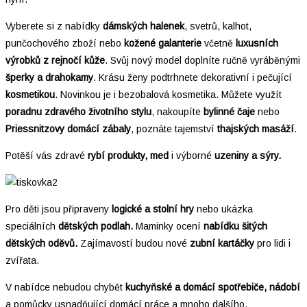
Vyberete si z nabídky
dámských halenek
, svetrů, kalhot,
punčochového zboží nebo
kožené galanterie
včetně
luxusních
výrobků z rejnočí kůže
. Svůj nový model doplníte ručně vyráběnými
šperky a drahokamy
. Krásu ženy podtrhnete dekorativní i pečující
kosmetikou
. Novinkou je i bezobalová kosmetika. Můžete využít
poradnu zdravého životního stylu
, nakoupíte
bylinné čaje
nebo
Priessnitzovy domácí zábaly
, poznáte tajemství
thajských masáží
.
Potěší vás zdravé
rybí produkty, med
i výborné
uzeniny a sýry.
Pro děti jsou připraveny
logické a stolní hry
nebo ukázka
speciálních
dětských podlah.
Maminky ocení
nabídku šitých
dětských oděvů.
Zajímavostí budou nové
zubní kartáčky
pro lidi i
zvířata.
V nabídce nebudou chybět
kuchyňské a domácí spotřebiče, nádobí
a pomůcky usnadňující domácí práce a mnoho dalšího.