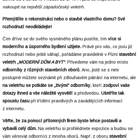
nakoupit na největší západočeský veletrh
.
Přemýšlíte o rekonstrukci nebo o stavbě vlastního domu?
Své
rozhodnutí neodkládejte!
Čím dříve se do svého vysněného plánu pustíte, tím
více si
moderního a úsporného bydlení užijete.
Právě pro vás, co jsou již
rozhodnutí nebo ještě váhají, pořádáme pravidelně v Plzni
stavební
veletrh „
MODERNÍ DŮM A BYT“
. Přivedeme vám na jedno místo
odborníky z různých stavebních oborů
. Ano, jistě se s nimi
postupně můžete seznámit při zdlouhavém pátrání na internetu, ale
na veletrhu se potkáte se „živými“ odborníky
, kteří
zodpoví vaše
dotazy ihned a vše náležitě vysvětlí
a předvedou.
Ušetříte tak
spoustu času
při třídění pravdivých a zavádějících informací
z internetu.
Věřte, že za pomocí přítomných firem byste lehce postavili a
vybavili celý dům.
Na veletrhu si prohlédnete expozice a budou se
vám věnovat odborníci z mnoha oborů. Např. z oboru
stavební