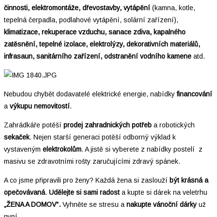
činnosti, elektromontáže, dřevostavby, vytápění
(kamna, kotle,
tepelná čerpadla, podlahové vytápění, solární zařízení),
klimatizace, rekuperace vzduchu, sanace zdiva, kapalného
zatěsnění, tepelné izolace, elektrolýzy, dekorativních materiálů,
infrasaun, sanitárního zařízení, odstranění vodního kamene
atd.
Nebudou chybět dodavatelé elektrické energie, nabídky
financování
a
výkupu nemovitostí
.
Zahrádkáře potěší
prodej zahradnických potřeb
a robotických
sekaček
. Nejen starší generaci potěší odborný výklad k
vystaveným
elektrokolům
. A jistě si vyberete z nabídky postelí z
masivu se zdravotními rošty zaručujícími zdravý spánek.
A co jsme připravili pro ženy? Každá žena si zaslouží
být krásná a
opečovávaná
.
Udělejte si sami radost
a kupte si dárek na veletrhu
„ŽENA A DOMOV“.
Vyhněte se stresu a
nakupte vánoční dárky
už
nyní.