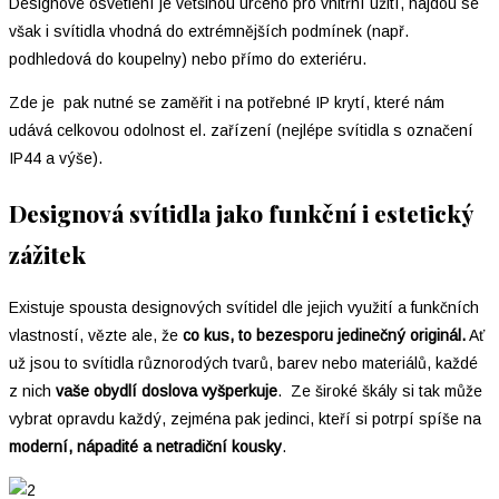
Designové osvětlení je většinou určeno pro vnitřní užití, najdou se
však i svítidla vhodná do extrémnějších podmínek (např.
podhledová do koupelny) nebo přímo do exteriéru.
Zde je pak nutné se zaměřit i na potřebné IP krytí, které nám
udává celkovou odolnost el. zařízení (nejlépe svítidla s označení
IP44 a výše).
Designová svítidla jako funkční i estetický
zážitek
Existuje spousta designových svítidel dle jejich využití a funkčních
vlastností, vězte ale, že
co kus, to
bezesporu jedinečný originál.
Ať
už jsou to svítidla různorodých tvarů, barev nebo materiálů, každé
z nich
vaše obydlí doslova vyšperkuje
. Ze široké škály si tak může
vybrat opravdu každý, zejména pak jedinci, kteří si potrpí spíše na
moderní, nápadité a netradiční kousky
.