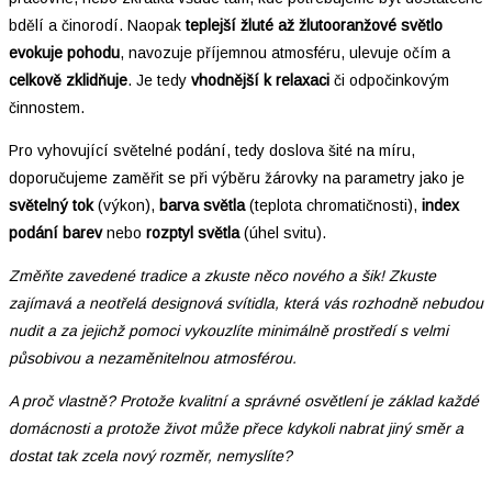
bdělí a činorodí. Naopak
teplejší žluté až žlutooranžové světlo
evokuje pohodu
, navozuje příjemnou atmosféru, ulevuje očím a
celkově zklidňuje
. Je tedy
vhodnější k relaxaci
či odpočinkovým
činnostem.
Pro vyhovující světelné podání, tedy doslova šité na míru,
doporučujeme zaměřit se při výběru žárovky na parametry jako je
světelný tok
(výkon),
barva světla
(teplota chromatičnosti),
index
podání barev
nebo
rozptyl světla
(úhel svitu).
Změňte zavedené tradice a zkuste něco nového a šik! Zkuste
zajímavá a neotřelá designová svítidla, která vás rozhodně nebudou
nudit a za jejichž pomoci vykouzlíte minimálně prostředí s velmi
působivou a nezaměnitelnou atmosférou.
A proč vlastně? Protože kvalitní a správné osvětlení je základ každé
domácnosti a protože život může přece kdykoli nabrat jiný směr a
dostat tak zcela nový rozměr, nemyslíte?