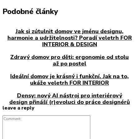
Podobné články
Jak si zútulnit domov ve jménu designu,
harmonie a udržitelnosti? Poradí veletrh FOR
INTERIOR & DESIGN
Zdravý domov pro děti: ergonomie od stolu
až po postel
Ideální domov je krásný i funkční. Jak na to,
ukáže veletrh FOR INTERIOR
Densy: nový AI nástroj pro interiérový
design přináší (r)evoluci do práce designérů
leave a reply
Comment: