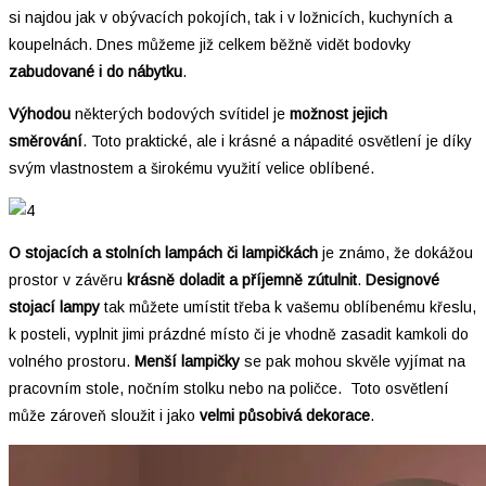
si najdou jak v obývacích pokojích, tak i v ložnicích, kuchyních a
koupelnách. Dnes můžeme již celkem běžně vidět bodovky
zabudované i do nábytku
.
Výhodou
některých bodových svítidel je
možnost jejich
směrování
. Toto praktické, ale i krásné a nápadité osvětlení je díky
svým vlastnostem a širokému využití velice oblíbené.
O stojacích a stolních lampách či lampičkách
je známo, že dokážou
prostor v závěru
krásně
doladit a
příjemně zútulnit
.
Designové
stojací lampy
tak můžete umístit třeba k vašemu oblíbenému křeslu,
k posteli, vyplnit jimi prázdné místo či je vhodně zasadit kamkoli do
volného prostoru.
Menší lampičky
se pak mohou skvěle vyjímat na
pracovním stole, nočním stolku nebo na poličce. Toto osvětlení
může zároveň sloužit i jako
velmi působivá
dekorace
.