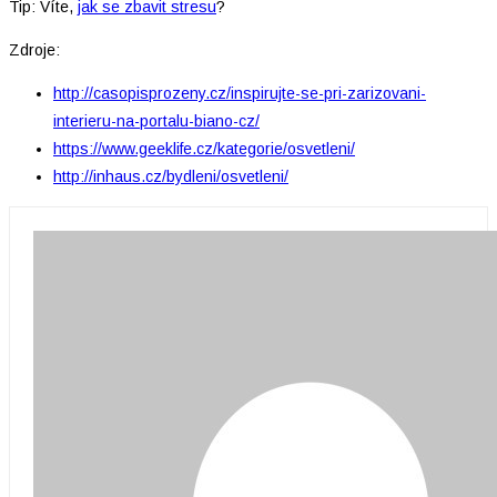
Tip: Víte,
jak se zbavit stresu
?
Zdroje:
http://casopisprozeny.cz/inspirujte-se-pri-zarizovani-
interieru-na-portalu-biano-cz/
https://www.geeklife.cz/kategorie/osvetleni/
http://inhaus.cz/bydleni/osvetleni/