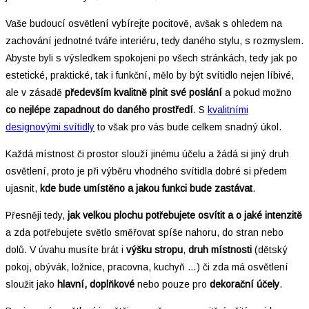
Vaše budoucí osvětlení vybírejte pocitově, avšak s ohledem na
zachování jednotné tváře interiéru, tedy daného stylu, s rozmyslem.
Abyste byli s výsledkem spokojeni po všech stránkách, tedy jak po
estetické, praktické, tak i funkční, mělo by být svítidlo nejen líbivé,
ale v zásadě
především
kvalitně plnit své poslání
a pokud možno
co nejlépe zapadnout do daného prostředí
. S
kvalitními
designovými svítidly
to však pro vás bude celkem snadný úkol.
Každá místnost či prostor slouží jinému účelu a žádá si jiný druh
osvětlení, proto je při výběru vhodného svítidla dobré si předem
ujasnit,
kde bude umístěno a jakou funkci bude zastávat
.
Přesněji tedy,
jak velkou plochu potřebujete osvítit a o jaké intenzitě
a zda potřebujete světlo směřovat spíše nahoru, do stran nebo
dolů. V úvahu musíte brát i
výšku stropu
,
druh místnosti
(dětský
pokoj, obývák, ložnice, pracovna, kuchyň …) či zda má osvětlení
sloužit jako
hlavní, doplňkové
nebo pouze pro
dekorační účely
.