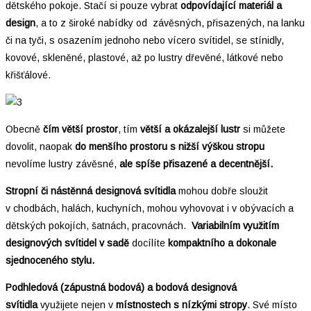
dětského pokoje. Stačí si pouze vybrat
odpovídající materiál a
design
, a to z široké nabídky od závěsných, přisazených, na lanku
či na tyči, s osazením jednoho nebo vícero svítidel, se stínidly,
kovové, skleněné, plastové, až po lustry dřevěné, látkové nebo
křišťálové.
Obecně
čím větší prostor
, tím
větší a okázalejší lustr
si můžete
dovolit, naopak
do menšího prostoru
s nižší výškou stropu
nevolíme lustry závěsné,
ale spíše přisazené a decentnější.
Stropní či nástěnná designová svítidla
mohou dobře sloužit
v chodbách, halách, kuchyních, mohou vyhovovat i v obývacích a
dětských pokojích, šatnách, pracovnách.
Variabilním využitím
designových svítidel v sadě
docílíte
kompaktního a dokonale
sjednoceného stylu.
Podhledová (zápustná bodová) a bodová designová
svítidla
využijete nejen v
místnostech s nízkými stropy
. Své místo