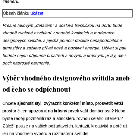
interiéru.
Obsah článku
ukázat
Přesně takovým „detailem“ a doslova třešničkou na dortu bude
vhodně zvolené osvětlení v podobě kvalitních a moderních
designových svítidel, s jejichž pomocí docílíte nenapodobitelné
atmosféry a zažijete příval nové a pozitivní energie. Užívat si pak
budete nejen příjemné prostředí s novými a krásnými prvky, ale i
pocit naprosté harmonie.
Výběr vhodného designového svítidla aneb
od čeho se odpíchnout
Chcete
sjednotit styl
,
zvýraznit konkrétní místo
,
prosvětlit větší
prostor
či jen
upozornit na krásný prvek
vaší domácnosti? Nebo
byste raději pozměnili ráz a atmosféru rovnou celého interiéru?
Záleží pouze na vašich požadavcích, fantazii, kreativitě a poté už
jen na vhodném výběru a rozmístění svítidel.