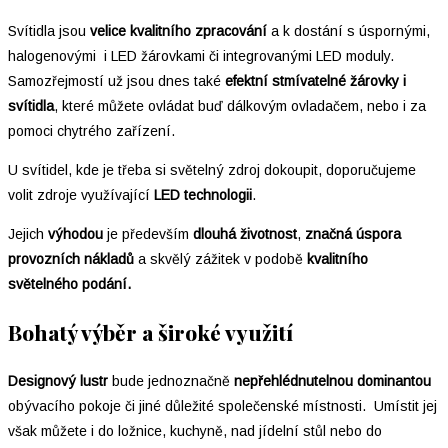
Svítidla jsou
velice kvalitního zpracování
a k dostání s úspornými,
halogenovými i LED žárovkami či integrovanými LED moduly.
Samozřejmostí už jsou dnes také
efektní stmívatelné žárovky i
svítidla
, které můžete ovládat buď dálkovým ovladačem, nebo i za
pomoci chytrého zařízení.
U svítidel, kde je třeba si světelný zdroj dokoupit, doporučujeme
volit zdroje využívající
LED technologii
.
Jejich
výhodou
je především
dlouhá životnost
,
značná úspora
provozních
nákladů
a skvělý zážitek v podobě
kvalitního
světelného podání.
Bohatý výběr a široké využití
Designový lustr
bude jednoznačně
nepřehlédnutelnou dominantou
obývacího pokoje či jiné důležité společenské místnosti. Umístit jej
však můžete i do ložnice, kuchyně, nad jídelní stůl nebo do