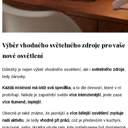
Výběr vhodného světelného zdroje pro vaše
nové osvětlení
Důležitý je nejen výběr vhodného osvětlení, ale i
světelného zdroje
,
tedy žárovky.
Každá místnost má totiž svá specifika
, a to dle činností, které v ní
probíhají. Někde je zapotřebí světlo
více intenzivnější
, jinde zase
více tlumené, teplejší
.
Obecně je také známo, že jasnější a
více bělejší osvětlení zvyšuje
naši aktivitu
. Je tedy
vhodné při
práci
, což je především v kuchyni,
pracovně, nebo zkrátka všude tam, kde potřebujeme být dostatečně