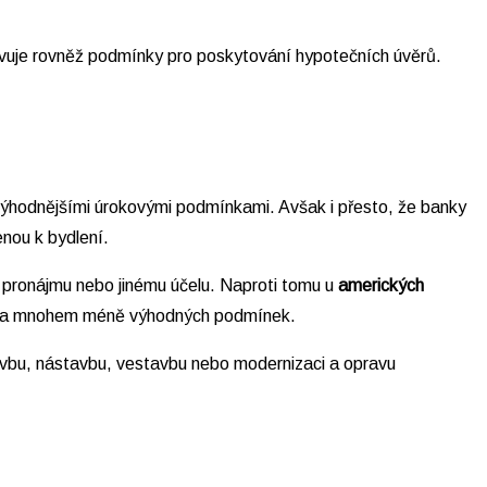
avuje rovněž podmínky pro poskytování hypotečních úvěrů.
s výhodnějšími úrokovými podmínkami. Avšak i přesto, že banky
enou k bydlení.
, pronájmu nebo jinému účelu. Naproti tomu u
amerických
ují za mnohem méně výhodných podmínek.
stavbu, nástavbu, vestavbu nebo modernizaci a opravu