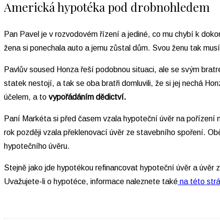
Americká hypotéka pod drobnohledem
Pan Pavel je v rozvodovém řízení a jediné, co mu chybí k doko
žena si ponechala auto a jemu zůstal dům. Svou ženu tak musí
Pavlův soused Honza řeší podobnou situaci, ale se svým bratre
statek nestojí, a tak se oba bratři domluvili, že si jej nechá 
účelem, a to
vypořádáním dědictví.
Paní Markéta si před časem vzala hypoteční úvěr na pořízení no
rok později vzala překlenovací úvěr ze stavebního spoření. O
hypotečního úvěru.
Stejně jako jde hypotékou refinancovat hypoteční úvěr a úvěr z
Uvažujete-li o hypotéce, informace naleznete také
na této str