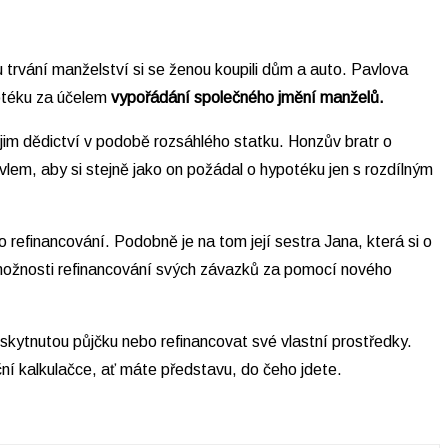
trvání manželství si se ženou koupili dům a auto. Pavlova
potéku za účelem
vypořádání společného jmění manželů.
 jim dědictví v podobě rozsáhlého statku. Honzův bratr o
avlem, aby si stejně jako on požádal o hypotéku jen s rozdílným
 refinancování. Podobně je na tom její sestra Jana, která si o
y možnosti refinancování svých závazků za pomocí nového
oskytnutou půjčku nebo refinancovat své vlastní prostředky.
ní kalkulačce, ať máte představu, do čeho jdete.