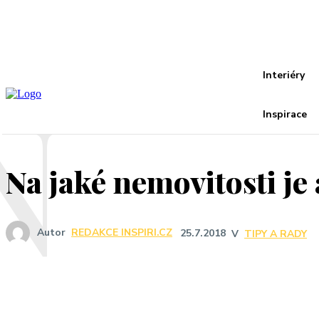
Recover your password
your email
A password will be e-mailed to you.
N
Interiéry
Inspirace
Na jaké nemovitosti je
Autor
REDAKCE INSPIRI.CZ
25.7.2018
V
TIPY A RADY