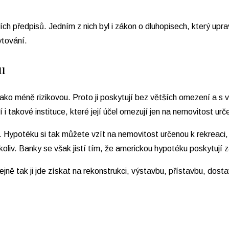
h předpisů. Jedním z nich byl i zákon o dluhopisech, který upr
kytování.
u
i jako méně rizikovou. Proto ji poskytují bez větších omezení a 
í i takové instituce, které její účel omezují jen na nemovitost urč
. Hypotéku si tak můžete vzít na nemovitost určenou k rekreaci
 cokoliv. Banky se však jistí tím, že americkou hypotéku poskyt
ejně tak ji jde získat na rekonstrukci, výstavbu, přístavbu, do