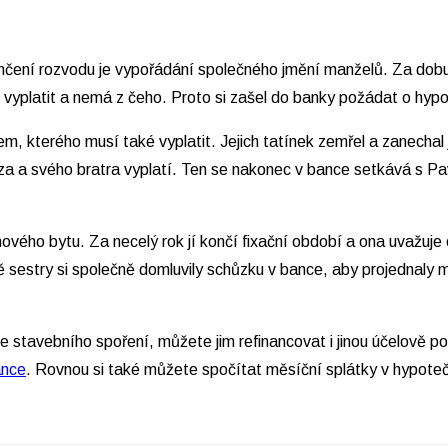
nčení rozvodu je vypořádání společného jmění manželů. Za dobu 
 vyplatit a nemá z čeho. Proto si zašel do banky požádat o hy
m, kterého musí také vyplatit. Jejich tatínek zemřel a zanechal
Honza a svého bratra vyplatí. Ten se nakonec v bance setkává s P
vého bytu. Za necelý rok jí končí fixační období a ona uvažuje o
bě sestry si společně domluvily schůzku v bance, aby projednal
e stavebního spoření, můžete jim refinancovat i jinou účelově p
ánce
. Rovnou si také můžete spočítat měsíční splátky v hypoteč