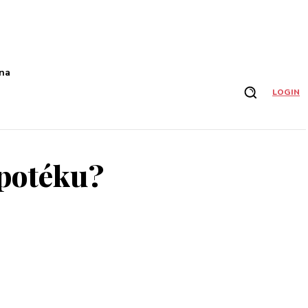
na
LOGIN
ypotéku?