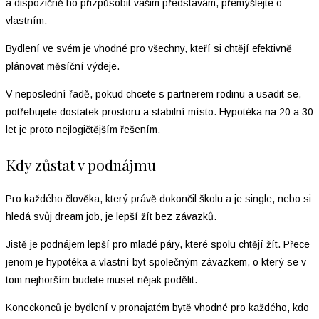
a dispozičně ho přizpůsobit vašim představám, přemýšlejte o
vlastním.
Bydlení ve svém je vhodné pro všechny, kteří si chtějí efektivně
plánovat měsíční výdeje.
V neposlední řadě, pokud chcete s partnerem rodinu a usadit se,
potřebujete dostatek prostoru a stabilní místo. Hypotéka na 20 a 30
let je proto nejlogičtějším řešením.
Kdy zůstat v podnájmu
Pro každého člověka, který právě dokončil školu a je single, nebo si
hledá svůj dream job, je lepší žít bez závazků.
Jistě je podnájem lepší pro mladé páry, které spolu chtějí žít. Přece
jenom je hypotéka a vlastní byt společným závazkem, o který se v
tom nejhorším budete muset nějak podělit.
Koneckonců je bydlení v pronajatém bytě vhodné pro každého, kdo