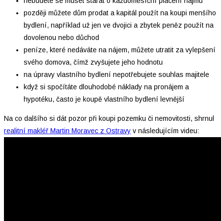
nebudete se muset starat o každoměsíční placení nájmu
později můžete dům prodat a kapitál použít na koupi menšího
bydlení, například už jen ve dvojici a zbytek peněz použít na
dovolenou nebo důchod
peníze, které nedáváte na nájem, můžete utratit za vylepšení
svého domova, čímž zvyšujete jeho hodnotu
na úpravy vlastního bydlení nepotřebujete souhlas majitele
když si spočítáte dlouhodobé náklady na pronájem a
hypotéku, často je koupě vlastního bydlení levnější
Na co dalšího si dát pozor při koupi pozemku či nemovitosti, shrnul
realitní makléř Martin Moravec z Ostravy
v následujícím videu: