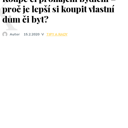
K
proč je lepší si koupit vlastní
dům či byt?
V
TIPY A RADY
Autor
15.2.2020