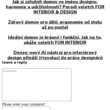
Jak si zútulnit domov ve jménu designu,
harmonie a udržitelnosti? Poradí veletrh FOR
INTERIOR & DESIGN
Zdravý domov pro děti: ergonomie od stolu
až po postel
Ideální domov je krásný i funkční. Jak na to,
ukáže veletrh FOR INTERIOR
Densy: nový AI nástroj pro interiérový
design přináší (r)evoluci do práce designérů
leave a reply
Comment:
Please enter your comment!
Name:*