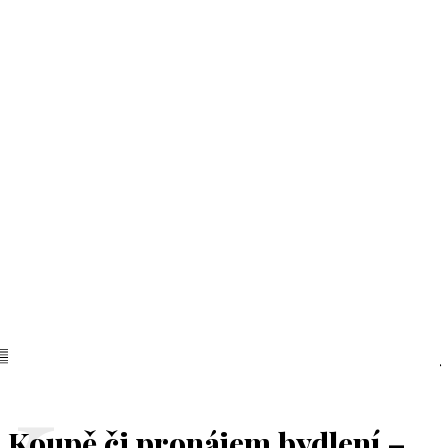
Koupě či pronájem bydlení –