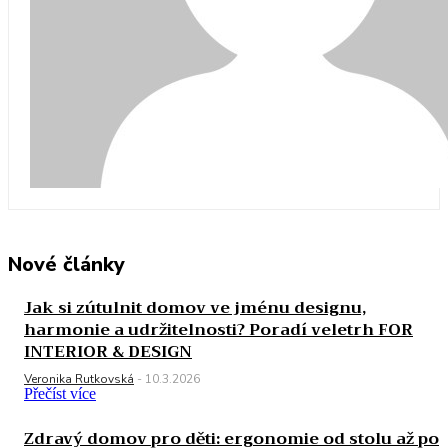
Nové články
Jak si zútulnit domov ve jménu designu,
harmonie a udržitelnosti? Poradí veletrh FOR
INTERIOR & DESIGN
Veronika Rutkovská
-
10.3.2026
Přečíst více
Zdravý domov pro děti: ergonomie od stolu až po