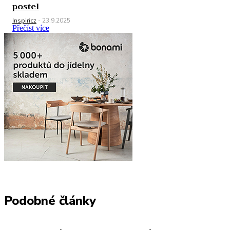
postel
Inspiricz
-
23.9.2025
Přečíst více
Podobné články