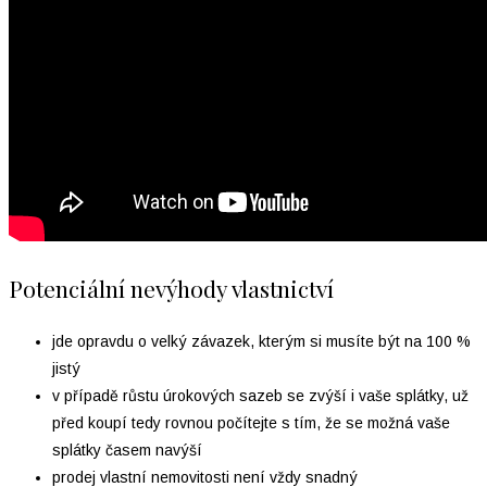
Potenciální nevýhody vlastnictví
jde opravdu o velký závazek, kterým si musíte být na 100 %
jistý
v případě růstu úrokových sazeb se zvýší i vaše splátky, už
před koupí tedy rovnou počítejte s tím, že se možná vaše
splátky časem navýší
prodej vlastní nemovitosti není vždy snadný